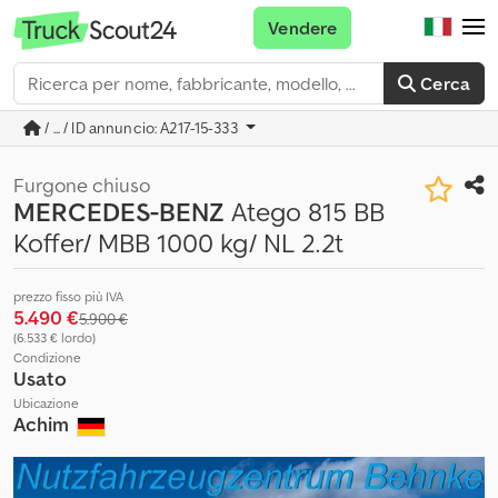
Vendere
Cerca
/ ... / ID annuncio: A217-15-333
Furgone chiuso
MERCEDES-BENZ
Atego 815 BB
Koffer/ MBB 1000 kg/ NL 2.2t
prezzo fisso più IVA
5.490 €
5.900 €
(6.533 € lordo)
Condizione
Usato
Ubicazione
Achim