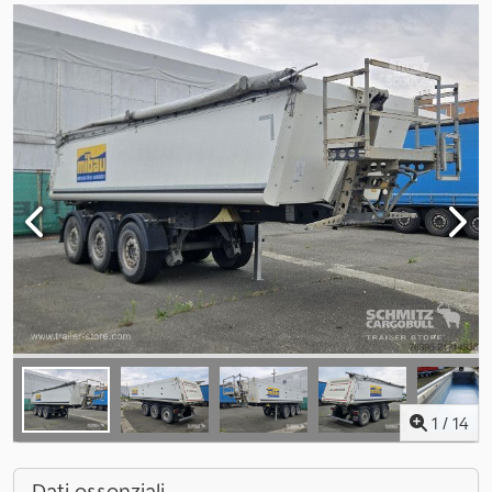
1
/
14
Dati essenziali