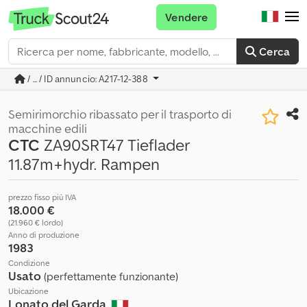
Vendere
Cerca
/ ... / ID annuncio: A217-12-388
Semirimorchio ribassato per il trasporto di
macchine edili
CTC
ZA90SRT47 Tieflader
11.87m+hydr. Rampen
prezzo fisso più IVA
18.000 €
(21.960 € lordo)
Anno di produzione
1983
Condizione
Usato
(perfettamente funzionante)
Ubicazione
Lonato del Garda