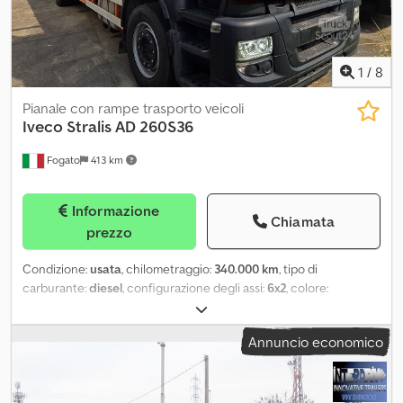
1
/
8
Pianale con rampe trasporto veicoli
Iveco
Stralis AD 260S36
Fogato
413 km
Informazione
Chiamata
prezzo
Condizione:
usata
, chilometraggio:
340.000 km
, tipo di
carburante:
diesel
, configurazione degli assi:
6x2
, colore:
arancione
, classe di emissione:
Euro 6
, Equipaggiamento:
ABS,
Tachigrafo, aria condizionata, bloccaggio del differenziale
,
Annuncio economico
Iveco Stralis AD 260S36 6x2 – 2016 – Euro 6: - 1° Immatricolazione
2016; - motore 360 Cv - Euro 6; - km 340.000 c.ca; - tre assi 6x2; -
terzo asse intelligente (sterzante avanti/indietro); - cambio
manuale; - sospensioni pneumatiche posteriori; Cedpfx