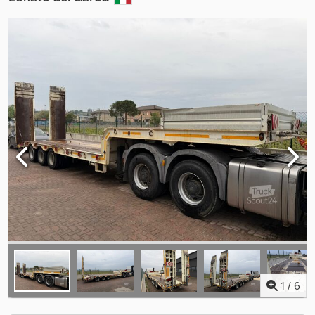
1
/
6