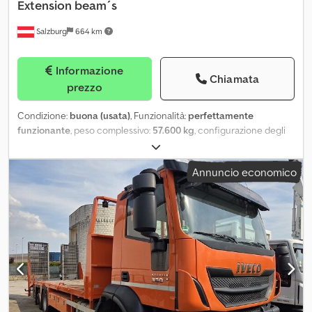
Extension beam´s
Salzburg
664 km
Informazione
Chiamata
prezzo
Condizione:
buona (usata)
, Funzionalità:
perfettamente
funzionante
, peso complessivo:
57.600 kg
, configurazione degli
assi:
3 assi
, lunghezza spazio di carico:
7.240 mm
, larghezza vano di
carico:
2.750 mm
, altezza vano di carico:
945 mm
, colore:
blu
,
Annuncio economico
Anno di produzione:
2008
, Abbiamo a disposizione due di questi
semirimorchi a pianale ribassato. Produttore: Goldhofer Modello:
STZ-VKL 3-34/80 A Crsdpfx Apsxc U Nvocef Anno: 2008 Peso
totale: 54.000 kg Peso a vuoto: 21.000 kg Portata utile: 33.000 kg
Lunghezza totale del convoglio: 20.000 mm (max. telescopico
24.200 mm) Area di carico (lxp): 7.300 mm x 2.750 mm (estensibile
fino a 4.200 mm) Pneumatici: 235/75 R 17,5 Extra: Trave di prolunga:
2x 6.000 mm