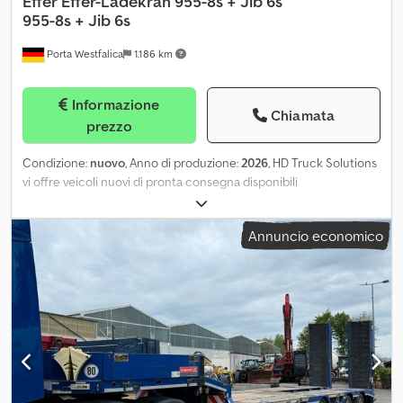
Effer
Effer-Ladekran 955-8s + Jib 6s
955-8s + Jib 6s
Porta Westfalica
1.186 km
Informazione
Chiamata
prezzo
Condizione:
nuovo
, Anno di produzione:
2026
, HD Truck Solutions
vi offre veicoli nuovi di pronta consegna disponibili
immediatamente presso la nostra sede di Porta Westfalica,
Germania. Per tutti i clienti che si trovano in una situazione di
Annuncio economico
necessità urgente (ampliamento della capacità a breve termine o
investimento sostitutivo). I vostri vantaggi: - Veicoli completi pronti
all’uso (camion con gru, trasporto legname corto, scarrabili) -
Disponibilità immediata direttamente dal produttore -
Allestimento, montaggio, veicoli commerciali - Miglior rapporto
qualità/prezzo - Possibilità di finanziamento - Ritiro del vostro
usato Effer gru caricatrice 955-8s + Jib 6s - Blocco valvole sulla
colonna della gru, rotazione infinita - Blocco valvole
proporzionale Hawe per 4 funzioni con attivazioni -