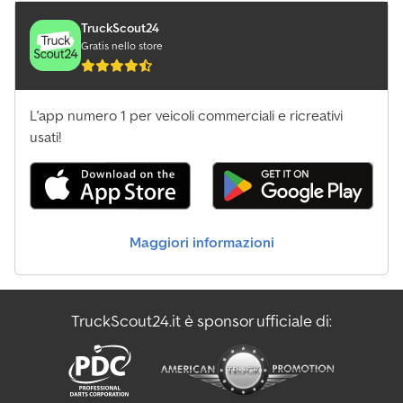
indicativa e potrebbe contenere errori o imprecisioni. Vi invitiamo
pertanto a contattarci per verificare l'esatta corrispondenza dei
TruckScout24
dati.
Gratis nello store
L'app numero 1 per veicoli commerciali e ricreativi
usati!
Maggiori informazioni
TruckScout24.it è sponsor ufficiale di: