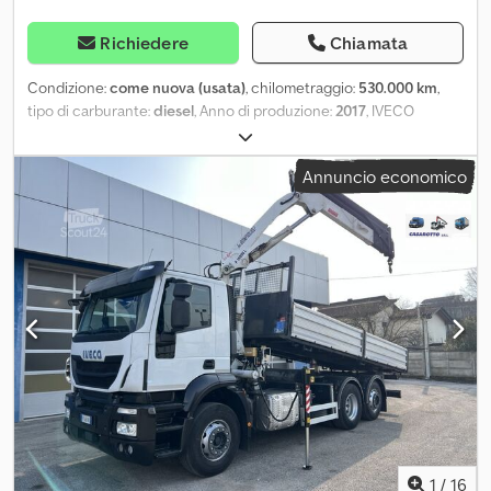
Richiedere
Chiamata
Condizione:
come nuova (usata)
, chilometraggio:
530.000 km
,
tipo di carburante:
diesel
, Anno di produzione:
2017
, IVECO
EUROCARGO 180E28 ANNO 2017 EURO 6 CASSONE CENTINATO
DA 9,60X2,55XH2,60 CON ALZA E ABBASSA KM 530000 CAMBIO
Annuncio economico
AUTOMATICO PORTATA UTILE 100QLI POSSIBILITÀ DI
FINANZIAMENTO O LEASING IN SEDE BENITO 3383844139 Csdpsy
Sifasfx Afvsrf MICHELE 3394588233
1
/
16