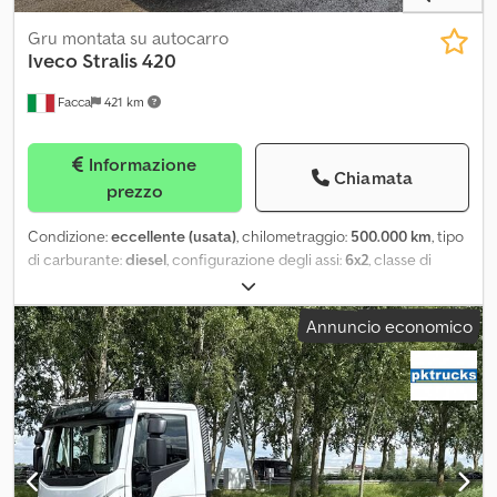
Gru montata su autocarro
Iveco
Stralis 420
Facca
421 km
Informazione
Chiamata
prezzo
Condizione:
eccellente (usata)
, chilometraggio:
500.000 km
, tipo
di carburante:
diesel
, configurazione degli assi:
6x2
, classe di
emissione:
Euro 5
, Anno di produzione:
2008
, Equipaggiamento:
aria condizionata, bloccaggio del differenziale, gru
, Iveco
Annuncio economico
260.42 6x2 Euro 5, anno 2008, km 500000, nazionale, unico
proprietario, cambio manuale, sospensioni pneumatiche
posteriori, bloccaggio differenziale, cabina letto, kit letto, clima
d'aria, sedile di guida pneumatico, alzacristalli elettrici, gru Hiab
166 Hiduo a 5 sfili idraulici + sesto sfilo manuale con
radiocomando e argano (22 m di altezza), cassone fisso da 6 m
con sponde in lega leggera, due piedi stabilizzatori, portata 135
q.li, revisionato fino a luglio 2027, in ottimo stato. Csdpfeyinihsx