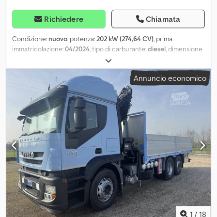
Richiedere
Chiamata
Condizione:
nuovo
, potenza:
202 kW (274,64 CV)
, prima
immatricolazione:
04/2024
, tipo di carburante:
diesel
, dimensione
degli pneumatici:
295/80R22.5
, configurazione degli assi:
4x2
,
passo:
4.180 mm
, carburante:
diesel
, capacità del serbatoio del
Annuncio economico
carburante:
200 l
, cabina di guida:
cabina corta
, tipo di
ingranaggio:
meccanico
, classe di emissione:
Euro 3
, sospensione:
acciaio
, lunghezza totale:
6.960 mm
, larghezza totale:
2.500 mm
,
altezza totale:
2.850 mm
, Anno di produzione:
2022
,
Equipaggiamento:
aria condizionata
, = Ulteriori opzioni e
accessori = - Sospensioni a balestra - Tendina parasole = Ulteriori
informazioni = Informazioni tecniche Cjdpfx Ajzru Eiofvjrf Numero
di cilindri: 6 Cilindrata: 5.880 cc Trasmissione Cambio: 6 marce,
cambio manuale Configurazione degli assi Dimensione
pneumatici: 295/80R22.5 Freni: Freni a disco Sospensione:
Sospensioni a balestra Asse anteriore: Sterzante Pesi Peso a
vuoto: 5.430 kg Capacità di carico: 12.570 kg Peso totale: 18.000 kg
1
/
18