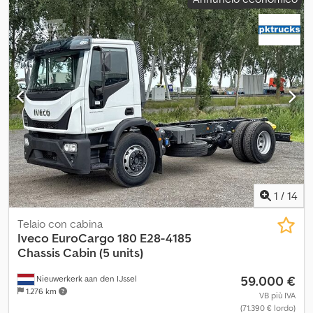
1
/
14
Telaio con cabina
Iveco
EuroCargo 180 E28-4185
Chassis Cabin (5 units)
59.000 €
Nieuwerkerk aan den IJssel
1.276 km
VB più IVA
(71.390 € lordo)