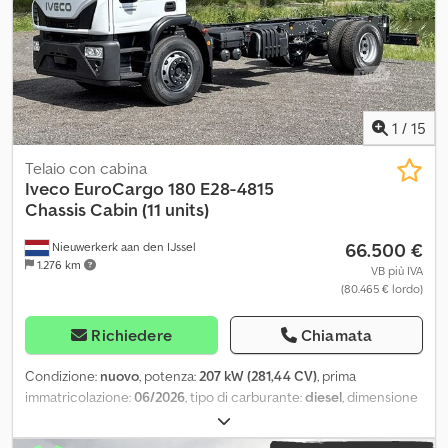
Afvorf N.B. Le informazioni e le caratteristiche del veicolo
riportate nel presente annuncio sono indicative e potrebbero
contenere errori o imprecisioni. Si invita pertanto a verificare
telefonicamente o presso la nostra sede l'effettiva
corrispondenza di dati, dotazioni, allestimenti e caratteristiche
del mezzo
1
/
15
Telaio con cabina
Iveco
EuroCargo 180 E28-4815
Chassis Cabin (11 units)
66.500 €
Nieuwerkerk aan den IJssel
1.276 km
VB più IVA
(80.465 € lordo)
Richiedere
Chiamata
Condizione:
nuovo
, potenza:
207 kW (281,44 CV)
, prima
immatricolazione:
06/2026
, tipo di carburante:
diesel
, dimensione
degli pneumatici:
295/80R22.5
, configurazione degli assi:
4x2
,
passo:
4.820 mm
, carburante:
diesel
, capacità del serbatoio del