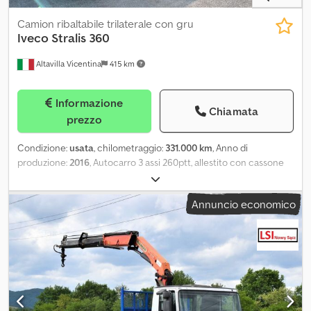
Camion ribaltabile trilaterale con gru
Iveco
Stralis 360
Altavilla Vicentina
415 km
Informazione
Chiamata
prezzo
Condizione:
usata
, chilometraggio:
331.000 km
, Anno di
produzione:
2016
, Autocarro 3 assi 260ptt, allestito con cassone
ribaltabile trilaterale da 6,30x2,55m, portata utile 13800kg, gru
Bonfiglioli serie 15000 a 4 sfili idraulici con radiocomando, cambio
Annuncio economico
automatico, passo 4200mm, rimorchiabile, normativa euro 6. N.B. Si
fa presente che la descrizione del veicolo è da considerarsi
indicativa e potrebbe contenere errori o imprecisioni. Vi invitiamo
pertanto a contattarci per verificare l'esatta corrispondenza dei
dati. Credpfoyq R Rtsx Afvsf