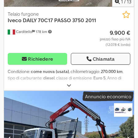
1
/
13
Telaio furgone
Iveco
DAILY 70C17 PASSO 3750 2011
9.900 €
Carditello
178 km
prezzo fisso più IVA
(12.078 € lordo)
Richiedere
Chiamata
Condizione:
come nuova (usata)
, chilometraggio:
270.000 km
,
tipo di carburante:
diesel
, classe di emissione:
Euro 5
, Anno di
produzione:
2011
, IVECO DAILY 70C17 ANNO 2011 EURO 5 PATENTE
C PASSO 3750 CARROZZABILE DA 4 A 4,50M KM 270000 ARIA
Annuncio economico
CONDIZIONATA STEREO DI SERIE SEDILE A MOLLE POSSIBILITÀ DI
FINANZIAMENTO O LEASING Crsdpfx Asxn Ixhofvsf