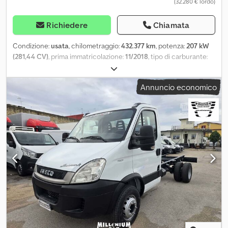
(32.280 € lordo)
Richiedere
Chiamata
Condizione:
usata
, chilometraggio:
432.377 km
, potenza:
207 kW
(281,44 CV)
, prima immatricolazione:
11/2018
, tipo di carburante:
diesel
, peso a vuoto:
9.280 kg
, peso massimo di carico:
8.645 kg
,
peso complessivo:
18.000 kg
, configurazione degli assi:
2 assi
,
Annuncio economico
passo:
5.670 mm
, freni:
freno motore
, cabina di guida:
cabina
corta
, tipo di ingranaggio:
automatico
, classe di emissione:
Euro
6
, sospensione:
acciaio-aria
, numero di posti:
2
, Equipaggiamento:
ABS, aria condizionata, bloccaggio del differenziale, chiusura
centralizzata, computer di bordo, controllo della velocità di
crociera, freno ad aria compressa, immatricolazione camion
,
Iveco Eurocargo 4x2 cassone frigorifero Carrier Supra 1250,
Euro6 | Sponda idraulica BÄR 1500 kg | Sospensione a balestre e
ad aria | Gancio di traino | Volante multifunzione, climatizzatore,
riscaldamento autonomo | Tempomat, radio/CD | Dimensioni vano
di carico L: 7,50 m, L: 2,45 m, H: 2,30 m | Salvo errori, omissioni e
vendita preventiva. Codpsyyb Ayefx Afvsrf