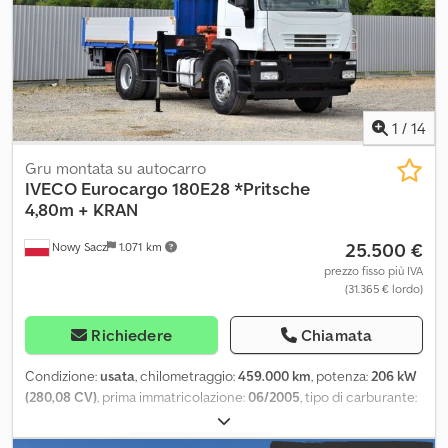
1
/
14
Gru montata su autocarro
IVECO
Eurocargo 180E28 *Pritsche
4,80m + KRAN
25.500 €
Nowy Sacz
1.071 km
prezzo fisso più IVA
(31.365 € lordo)
Richiedere
Chiamata
Condizione:
usata
, chilometraggio:
459.000 km
, potenza:
206 kW
(280,08 CV)
, prima immatricolazione:
06/2005
, tipo di carburante:
diesel
, peso complessivo:
19.000 kg
, configurazione degli assi:
2
assi
, freni:
ritardatore
, colore:
bianco
, tipo di ingranaggio: