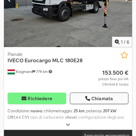
1
/
6
Pianale
IVECO
Eurocargo MLC 180E28
153.500 €
Kisigmand
779 km
prezzo fisso più IVA
(194.945 € lordo)
Richiedere
Chiamata
Condizione:
nuovo
, chilometraggio:
25 km
, potenza:
207 kW
(281,44 CV)
, tipo di carburante:
diesel
, configurazione degli assi:
4x2
, carburante:
diesel
, capacità del serbatoio del carburante:
200 l
, colore:
bianco
, tipo di ingranaggio:
automatico
, volume
Annuncio economico