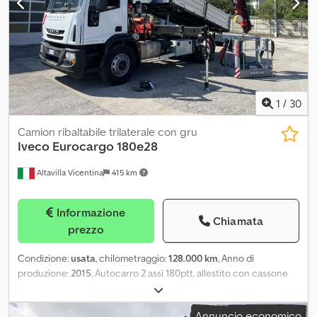
1
/
30
Camion ribaltabile trilaterale con gru
Iveco
Eurocargo 180e28
Altavilla Vicentina
415 km
Informazione
Chiamata
prezzo
Condizione:
usata
, chilometraggio:
128.000 km
, Anno di
produzione:
2015
, Autocarro 2 assi 180ptt, allestito con cassone
ribaltabile trilaterale da 4,50x2,55m, portata utile 7250kg, gru Fassi
F185 a 3 sfili idraulici + jib a 3 sfili idraulici, 4 stabilizzatori,
Annuncio economico