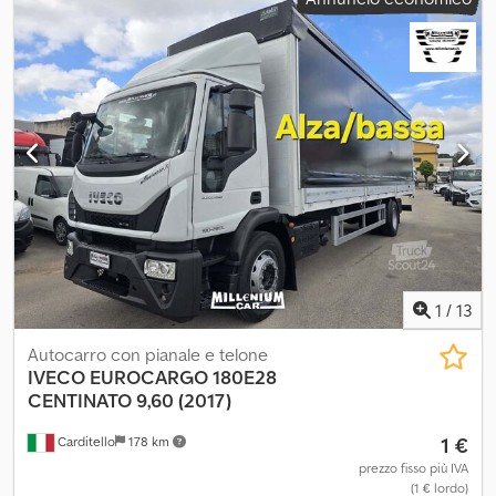
radiocomando, cestello biposto omologato PLE, allestimento (gru
e ribaltabile) anno 2022, sospensioni posteriori pneumatiche,
normativa euro 6. Cjdszrphrepfx Afvsrf N.B. Si fa presente che la
descrizione del veicolo è da considerarsi indicativa e potrebbe
contenere errori o imprecisioni. Vi invitiamo pertanto a
contattarci per verificare l'esatta corrispondenza dei dati.
1
/
13
Autocarro con pianale e telone
IVECO
EUROCARGO 180E28
CENTINATO 9,60 (2017)
1 €
Carditello
178 km
prezzo fisso più IVA
(1 € lordo)