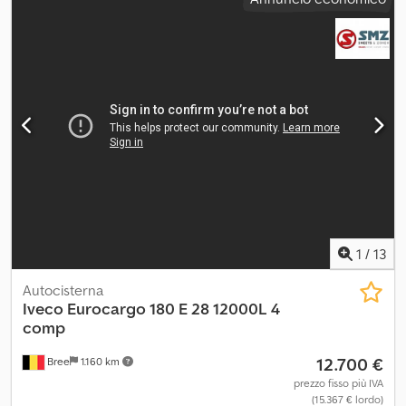
dello spazio di carico:
5 m³
, lunghezza spazio di carico:
4.200 mm
,
larghezza vano di carico:
2.480 mm
, altezza vano di carico:
500
mm
, Anno di produzione:
2024
, Equipaggiamento:
ABS, EBS
(Sistema Frenante Elettronico), controllo della velocità di
crociera, gru, programma elettronico di stabilità (ESP),
servoassistenza sterzo
, Capacità del motore: 6.728 cc Crsdpfsym
N R Djx Afvsf PESO MASSIMO: 18.000 kg Gru: Fassi F160
1
/
13
Autocisterna
Iveco
Eurocargo 180 E 28 12000L 4
comp
12.700 €
Bree
1.160 km
prezzo fisso più IVA
(15.367 € lordo)