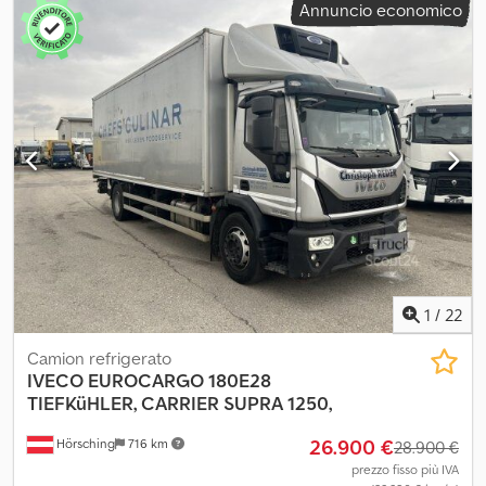
Annuncio economico
carburante:
200 l
, colore:
bianco
, cabina di guida:
cabina corta
,
tipo di ingranaggio:
meccanico
, classe di emissione:
Euro 3
,
sospensione:
acciaio
, lunghezza totale:
8.140 mm
, larghezza
totale:
2.500 mm
, altezza totale:
2.830 mm
, Anno di produzione:
2026
, Equipaggiamento:
Bluetooth, aria condizionata
, = Ulteriori
opzioni e accessori = - Sospensione a balestre - Autoradio DAB -
Tendina parasole = Ulteriori informazioni = Informazioni tecniche
Numero di cilindri: 6 Cilindrata: 6.700 cc Trasmissione Cambio: 6
marce, manuale Configurazione degli assi Dimensioni pneumatici:
295/80R22.5 Freni: a disco Sospensione: a balestre Asse anteriore:
sterzante Crsdpfx Afezru Auevof Pesi Peso a vuoto: 5.190 kg
Carico utile: 12.810 kg Peso totale: 18.000 kg
1
/
22
Camion refrigerato
IVECO
EUROCARGO 180E28
TIEFKüHLER, CARRIER SUPRA 1250,
26.900 €
Hörsching
716 km
28.900 €
prezzo fisso più IVA