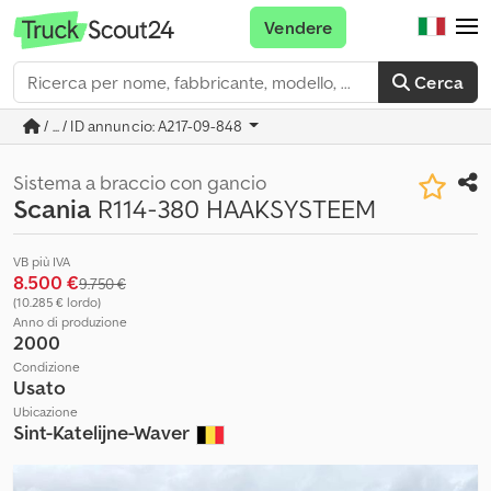
Vendere
Cerca
/ ... / ID annuncio: A217-09-848
Sistema a braccio con gancio
Scania
R114-380 HAAKSYSTEEM
VB più IVA
8.500 €
9.750 €
(10.285 € lordo)
Anno di produzione
2000
Condizione
Usato
Ubicazione
Sint-Katelijne-Waver