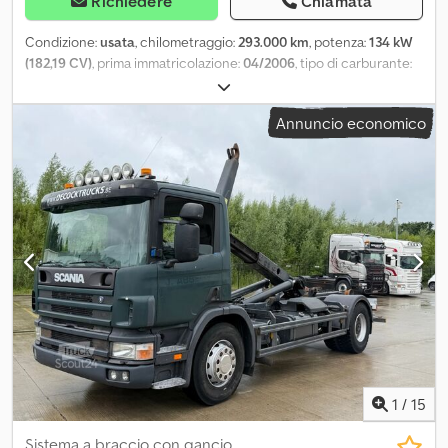
Richiedere
Chiamata
Condizione:
usata
, chilometraggio:
293.000 km
, potenza:
134 kW
(182,19 CV)
, prima immatricolazione:
04/2006
, tipo di carburante:
diesel
, peso complessivo:
7.490 kg
, colore:
arancione
, tipo di
ingranaggio:
meccanico
, numero di posti:
3
, Equipaggiamento:
Annuncio economico
ABS, chiusura centralizzata, programma elettronico di stabilità
(ESP)
, Ciao! Non vediamo l'ora di darvi il benvenuto. Con la
presente vi offriamo il veicolo con il seguente equipaggiamento:
Assicurati di lasciarci il tuo numero di telefono nel tuo messaggio!
* Cassone ribaltabile trilaterale * Pneumatici ca. *TÜV e AU Novità
*293.000 km * L'area di carico è in buone condizioni *Struttura
Meiller *Pneumatici gemellati Chedpfx Acer Ahkcefja I nostri
servizi: - TÜV+ASU fresco - Consegna in tutta la Germania - Prova
su strada possibile in qualsiasi momento - Condizioni di
finanziamento interessanti - Permuta del veicolo Orari di apertura
anche la domenica su appuntamento
1
/
15
Sistema a braccio con gancio