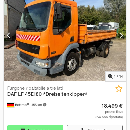
1
/
14
Furgone ribaltabile a tre lati
DAF
LF 45E180 *Dreiseitenkipper*
18.499 €
Bottrop
1.155 km
prezzo fisso
(IVA non riportata)