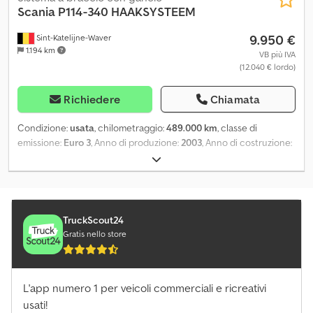
Scania
P114-340 HAAKSYSTEEM
9.950 €
Sint-Katelijne-Waver
1.194 km
VB più IVA
(12.040 € lordo)
Richiedere
Chiamata
Condizione:
usata
, chilometraggio:
489.000 km
, classe di
emissione:
Euro 3
, Anno di produzione:
2003
, Anno di costruzione:
2003 Codpfxozdicvo Acfjha
TruckScout24
Gratis nello store
L'app numero 1 per veicoli commerciali e ricreativi
usati!