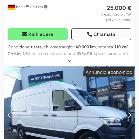
25.000 €
Berlin
1.189 km
prezzo fisso più IVA
(29.750 € lordo)
Richiedere
Chiamata
Condizione:
usata
, chilometraggio:
140.000 km
, potenza:
110 kW
(149,56 CV)
, prima immatricolazione:
09/2019
, tipo di carburante:
diesel
, peso a vuoto:
2.170 kg
, peso complessivo:
3.210 kg
,
configurazione degli assi:
4x4
, carburante:
diesel
, Emissioni di
Annuncio economico
CO₂:
185 g/km
, colore:
grigio
, cabina di guida:
altro
, tipo di
ingranaggio:
meccanico
, classe di emissione:
Euro 6
,
sospensione:
altro
, numero di posti:
5
, lunghezza totale:
5.330 mm
,
altezza di costruzione:
1.820 mm
, Equipaggiamento:
ABS, airbag,
aria condizionata, chiusura centralizzata, controllo della
trazione, controllo della velocità di crociera, filtro
antiparticolato, gancio traino rimorchio, programma
elettronico di stabilità (ESP), trazione integrale
, AUTOPARADIES
a Berlino, Frank-Zappa-Str. 9A Lun-Ven 9:00-17:00 Sab 10:00-13:00
Tel.: Cell./WhatsApp: POSSIBILITÀ DI FINANZIAMENTO E
VALUTAZIONE DELL’USATO TOYOTA HILUX 2,5 D-4D DoubleCab