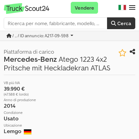
Vendere
Cerca
/ ... / ID annuncio: A217-09-598
Piattaforma di carico
Mercedes-Benz
Atego 1223 4x2
Pritsche mit Heckladekran ATLAS
VB più IVA
39.990 €
(47.588 € lordo)
Anno di produzione
2014
Condizione
Usato
Ubicazione
Lemgo