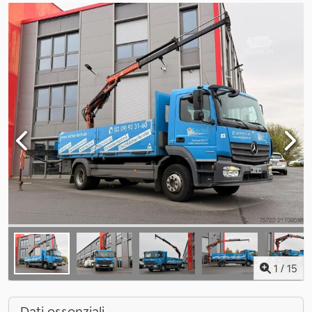
1
/
15
Dati essenziali