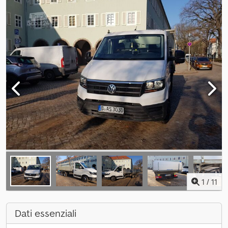
1
/
11
Dati essenziali