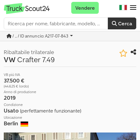
Vendere
Cerca
/ ... / ID annuncio: A217-07-843
Ribaltabile trilaterale
VW
Crafter 7.49
VB più IVA
37.500 €
(44.625 € lordo)
Anno di produzione
2019
Condizione
Usato
(perfettamente funzionante)
Ubicazione
Berlin