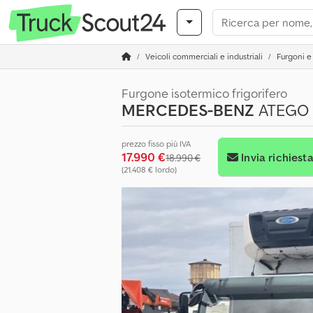
Veicoli commerciali e industriali
Furgoni e 
Furgone isotermico frigorifero
MERCEDES-BENZ
ATEGO 8
prezzo fisso più IVA
17.990 €
Invia richiest
18.990 €
(21.408 € lordo)