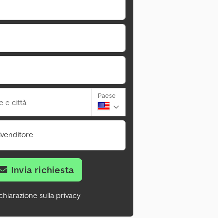
Paese
 e città
ivenditore
Invia richiesta
chiarazione sulla privacy