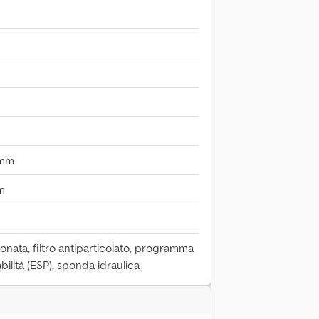
 mm
m
ionata, filtro antiparticolato, programma
abilità (ESP), sponda idraulica