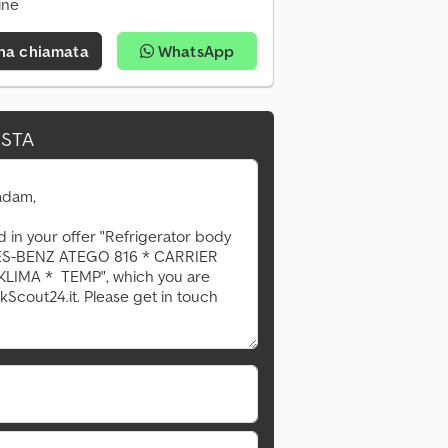
ine
una chiamata
WhatsApp
ESTA