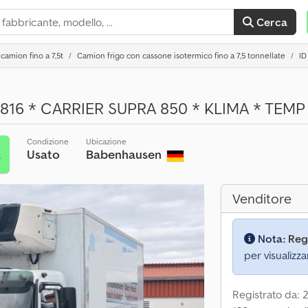
Cerca
camion fino a 7,5t
Camion frigo con cassone isotermico fino a 7,5 tonnellate
ID
16 * CARRIER SUPRA 850 * KLIMA * TEMP
Condizione
Ubicazione
Usato
Babenhausen
a
Venditore
Nota:
Reg
per visualizza
Registrato da: 