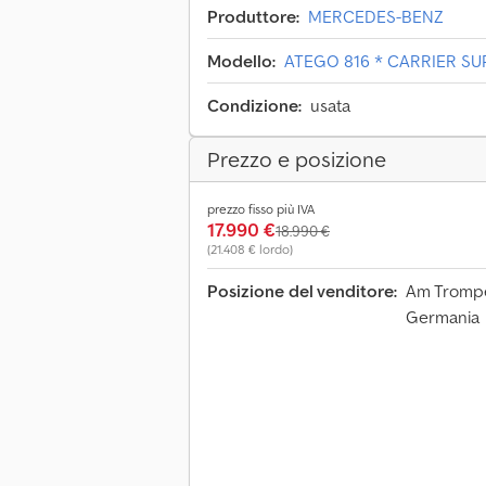
Produttore:
MERCEDES-BENZ
Modello:
ATEGO 816 * CARRIER SU
Condizione:
usata
Prezzo e posizione
prezzo fisso più IVA
17.990 €
18.990 €
(21.408 € lordo)
Posizione del venditore:
Am Trompe
Germania