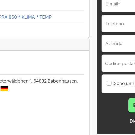
E-mail*
PRA 850 * KLIMA * TEMP
Telefono
Azienda
Codice postale
terwäldchen 1, 64832 Babenhausen,
Sono un r
Di