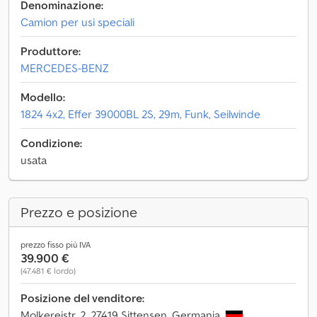
Denominazione:
Camion per usi speciali
Produttore:
MERCEDES-BENZ
Modello:
1824 4x2, Effer 39000BL 2S, 29m, Funk, Seilwinde
Condizione:
usata
Prezzo e posizione
prezzo fisso più IVA
39.900 €
(47.481 € lordo)
Posizione del venditore:
Molkereistr. 2, 27419 Sittensen, Germania