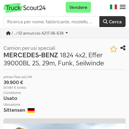
Vendere
Cerca
/ ... / ID annuncio: A217-06-638
Camion per usi speciali
MERCEDES-BENZ
1824 4x2, Effer
39000BL 2S, 29m, Funk, Seilwinde
prezzo fisso più IVA
39.900 €
(47.481 € lordo)
Condizione
Usato
Ubicazione
Sittensen