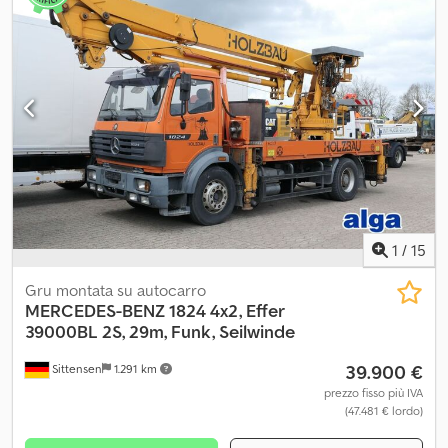
1
/
15
Gru montata su autocarro
MERCEDES-BENZ
1824 4x2, Effer
39000BL 2S, 29m, Funk, Seilwinde
39.900 €
Sittensen
1.291 km
prezzo fisso più IVA
(47.481 € lordo)