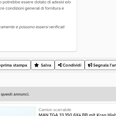
olo potrebbe essere dotato di adesivi e/o
tre condizioni generali di fornitura e
camente e possono essersi verificati
eprima stampa
Salva
Condividi
Segnala l'a
 questi annunci.
Camion scarrabile
MAN
TGA 33.350 6X4 BB mit Kran Hiab