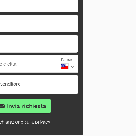
Paese
 e città
ivenditore
Invia richiesta
chiarazione sulla privacy