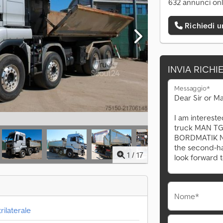
632 annunci onl
Richiedi 
INVIA RICHI
Messaggio*
1
/
17
Nome*
rilaterale