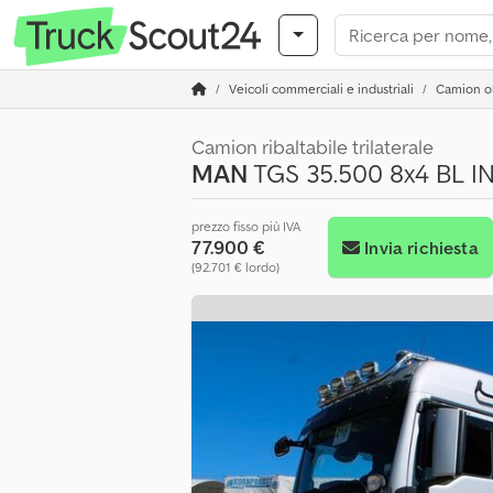
Veicoli commerciali e industriali
Camion ol
Camion ribaltabile trilaterale
MAN
TGS 35.500 8x4 BL I
prezzo fisso più IVA
77.900 €
Invia richiesta
(92.701 € lordo)