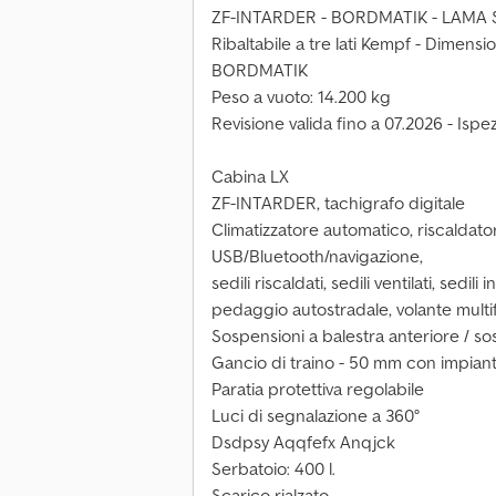
ZF-INTARDER - BORDMATIK - LAMA SP
Ribaltabile a tre lati Kempf - Dimensi
BORDMATIK
Peso a vuoto: 14.200 kg
Revisione valida fino a 07.2026 - Ispe
Cabina LX
ZF-INTARDER, tachigrafo digitale
Climatizzatore automatico, riscaldato
USB/Bluetooth/navigazione,
sedili riscaldati, sedili ventilati, sedili
pedaggio autostradale, volante multi
Sospensioni a balestra anteriore / s
Gancio di traino - 50 mm con impiant
Paratia protettiva regolabile
Luci di segnalazione a 360°
Dsdpsy Aqqfefx Anqjck
Serbatoio: 400 l.
Scarico rialzato