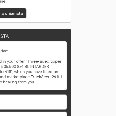
ine
una chiamata
ESTA