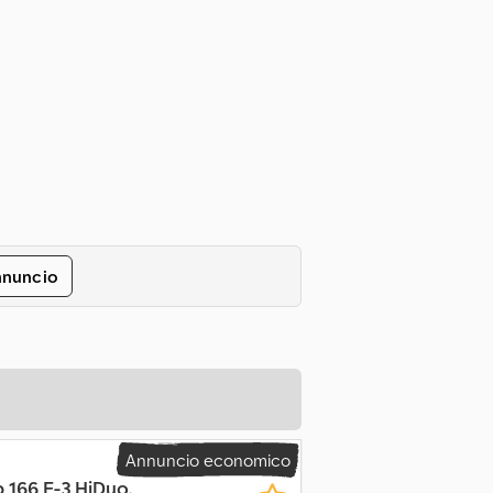
nnuncio
Annuncio economico
 166 E-3 HiDuo,