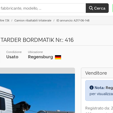
Cerca
tre 7,5t
Camion ribaltabili trilaterale
ID annuncio: A217-06-148
NTARDER BORDMATIK Nr.: 416
Condizione
Ubicazione
Usato
Regensburg
Venditore
Nota:
Reg
per visualizza
Registrato da: 