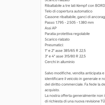
Ribaltabile a tre lati Kempf con BOR
Telo di copertura automatico
Cassone ribaltabile, ganci di ancor
Passo: 1.795 - 2.505 - 1.380 mm
Assi AP
Paratia protettiva regolabile
Scarico rialzato
Pneumatici:
1° e 2° asse 385/65 R 22,5
3° e 4° asse 315/80 R 22,5
Cerchi in alluminio
Salvo modifiche, vendita anticipata e 
identificare il veicolo in generale e 
del diritto commerciale. Fa fede la de
acquisto.
La nostra offerta generalmente non i
di richiesta di una nuova revisione TÜ