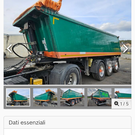
1
/
5
Dati essenziali