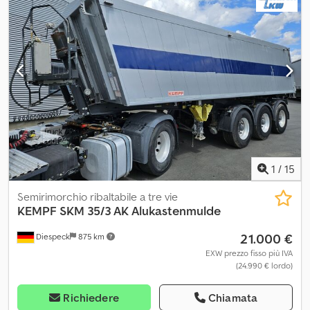
tamburi BPW, EBS, cerchi in alluminio, staffe di sostegno in
alluminio ribaltabili, illuminazione vano di carico, scala di accesso,
parafanghi semiguscio in PVC, paratia anti-intrusione pieghevole
in alluminio (UFS), AFS bilaterale, pareti laterali in profilato cavo di
alluminio, parete anteriore 5 mm, pavimento 7 mm, parete
posteriore in profili di alluminio da 40 mm sovrapposti, cursore,
tramoggia con sacco raccoglipolvere, passerella con scala,
telone avvolgibile in PVC con chiusura centralizzata, targa
riflettente, WZK Cedpfx Asxfd Sfecyorf
1
/
15
Semirimorchio ribaltabile a tre vie
KEMPF
SKM 35/3 AK Alukastenmulde
21.000 €
Diespeck
875 km
EXW prezzo fisso più IVA
(24.990 € lordo)
Richiedere
Chiamata