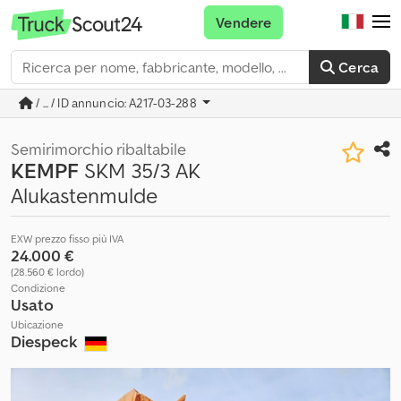
Vendere
Cerca
/ ... / ID annuncio: A217-03-288
Semirimorchio ribaltabile
KEMPF
SKM 35/3 AK
Alukastenmulde
EXW prezzo fisso più IVA
24.000 €
(28.560 € lordo)
Condizione
Usato
Ubicazione
Diespeck