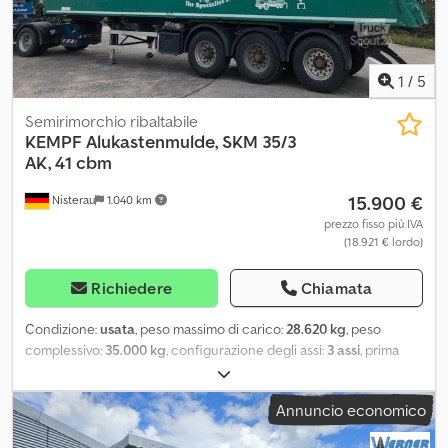
1
/
5
Semirimorchio ribaltabile
KEMPF
Alukastenmulde, SKM 35/3
AK, 41 cbm
15.900 €
Nisterau
1.040 km
prezzo fisso più IVA
(18.921 € lordo)
Richiedere
Chiamata
Condizione:
usata
, peso massimo di carico:
28.620 kg
, peso
complessivo:
35.000 kg
, configurazione degli assi:
3 assi
, prima
immatricolazione:
11/2012
, lunghezza spazio di carico:
10.600 mm
,
larghezza vano di carico:
2.430 mm
, altezza vano di carico:
1.600
Annuncio economico
mm
, volume dello spazio di carico:
41 m³
, Anno di produzione:
2012
, Equipaggiamento:
ABS
, Sospensioni ad aria, asse sollevabile,