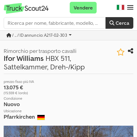
Vendere
Cerca
/ ... / ID annuncio: A217-02-303
Rimorchio per trasporto cavalli
Ifor Williams
HBX 511,
Sattelkammer, Dreh-/Kipp
prezzo fisso più IVA
13.075 €
(15.559 € lordo)
Condizione
Nuovo
Ubicazione
Pfarrkirchen