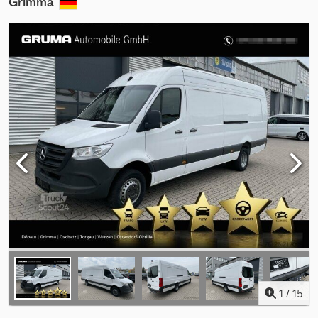
Grimma
1
/
15