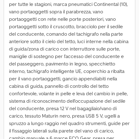
per tutte le stagioni, marca pneumatici Continental (10),
vano portaoggetti sopra il parabrezza, vano
portaoggetti con rete nelle porte posteriori, vano
portaoggetti sotto il cruscotto, bracciolo per il sedile
del conducente, comando del tachigrafo nella parte
anteriore sotto il cielo del tetto, luci interne nella cabina
di guida/zona di carico con interruttore sulle porte,
maniglie di sostegno per l'accesso del conducente e
del passeggero, pavimento in legno, specchietto
interno, tachigrafo intelligente UE, coperchio a ribalta
per il vano portaoggetti, gancio appendiabiti nella
cabina di guida, pannello di controllo del tetto
confortevole, volante in pelle e leva del cambio in pelle,
sistema di riconoscimento dell'occupazione del sedile
del conducente, presa 12 V nel bagagliaio/vano di
carico, tessuto Maturin nero, presa USB 5 V, ugelli a
spruzzo a lungo raggio nel quadro strumenti, guide per
il fissaggio laterali sulla parete del vano di carico,
cambio manuale a 6 marce ECO Gear, presa per