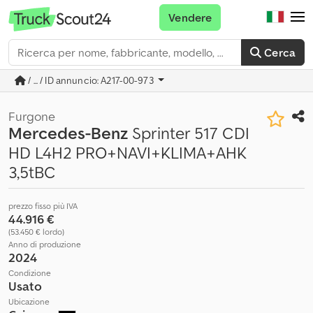
Vendere
Cerca
/ ... / ID annuncio: A217-00-973
Furgone
Mercedes-Benz
Sprinter 517 CDI
HD L4H2 PRO+NAVI+KLIMA+AHK
3,5tBC
prezzo fisso più IVA
44.916 €
(53.450 € lordo)
Anno di produzione
2024
Condizione
Usato
Ubicazione