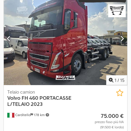
1
/
15
Telaio camion
Volvo
FH 460 PORTACASSE
L/TELAIO 2023
75.000 €
Carditello
178 km
prezzo fisso più IVA
(91.500 € lordo)