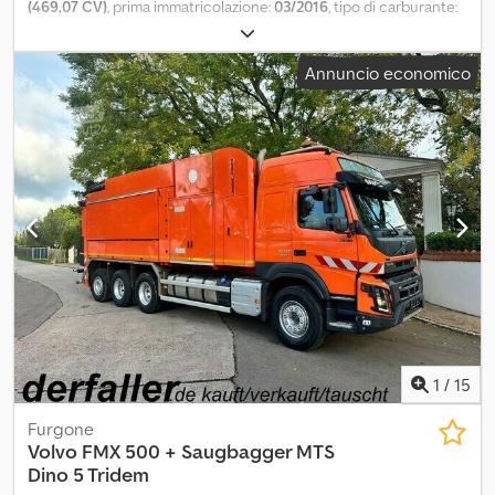
(469,07 CV)
, prima immatricolazione:
03/2016
, tipo di carburante:
diesel
, peso complessivo:
18.000 kg
, tipo di ingranaggio:
automatico
, classe di emissione:
Euro 6
, Equipaggiamento:
filtro
Annuncio economico
antiparticolato
, - Spargisale 5m3 - Spazzaneve Zaugg 2016 -
Sospensione pneumatica - Dotazioni complete - Climatizzatore
Dwjdpfx Adexxxmqo Ssa Sospensione: Sospensione pneumatica
1
/
15
Furgone
Volvo
FMX 500 + Saugbagger MTS
Dino 5 Tridem