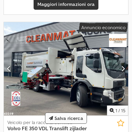
Maggiori informazioni ora
Masse: a pieno carico/a vuoto: 22.282 kg / 15.387 kg
CLIMATIZZATORE / RISCALDATORE AUSILIARIO Tipo di
sospensione: pneumatica Anno di produzione: 2017 Freni: a disco
Servosterzo: presente Tipo di sospensione: pneumatica Freni: a
Annuncio economico
disco Sterzo: presente Tipo di sospensione: pneumatica Freni: a
disco Sterzo: presente = Ulteriori informazioni = Sistema AdBlue:
sì Trasmissione: AT2412F, automatica Sospensioni: pneumatiche
Dsdsxgc Sgepfx Ad Sowa Asse anteriore: sterzante Asse
posteriore: sterzante Peso a vuoto: 15.387 kg Capacità di carico:
6.895 kg Massa massima autorizzata: 22.282 kg Numero di posti in
piedi: 53
1
/
15
Salva ricerca
Veicolo per la raccolta dei rifiuti
Volvo
FE 350 VDL Translift zijlader