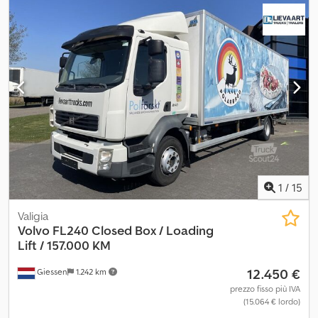
1
/
15
Valigia
Volvo
FL240 Closed Box / Loading
Lift / 157.000 KM
12.450 €
Giessen
1.242 km
prezzo fisso più IVA
(15.064 € lordo)