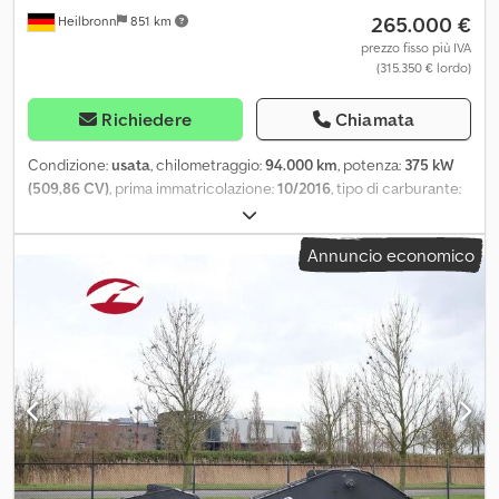
265.000 €
Heilbronn
851 km
prezzo fisso più IVA
(315.350 € lordo)
Richiedere
Chiamata
Condizione:
usata
, chilometraggio:
94.000 km
, potenza:
375 kW
(509,86 CV)
, prima immatricolazione:
10/2016
, tipo di carburante:
diesel
, peso complessivo:
32.000 kg
, configurazione degli assi:
3
assi
, passo:
4.600 mm
, colore:
arancione
, cabina di guida:
altro
,
Annuncio economico
tipo di ingranaggio:
automatico
, classe di emissione:
Euro 6
,
sospensione:
aria
, Equipaggiamento:
ABS, aria condizionata,
bloccaggio del differenziale, chiusura centralizzata,
compressore, controllo della trazione, fari fendinebbia, filtro
antiparticolato, programma elettronico di stabilità (ESP),
riscaldatore autonomo, sistema di navigazione
, Doppia cabina,
lubrificazione centralizzata, EBS, unico proprietario, bollino
ambientale verde (classe 4), telecamera per retromarcia,
alzacristalli elettrici, radio/CD, specchietti retrovisori elettrici,
limitatore di velocità, cruise control adattivo, revisione generale
TÜV/AU appena effettuata, cambio automatico diesel,