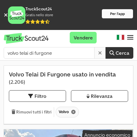
TruckScout24
Per l'app
Gratis nello store
Vendere
Cerca
Volvo Telai Di Furgone usato in vendita
(2.206)
Filtro
Rilevanza
Volvo
Rimuovi tutti i filtri
Annuncio economico