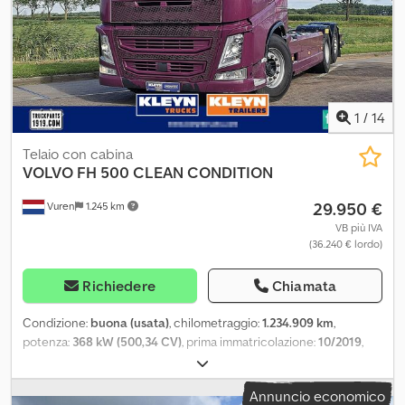
1
/
14
Telaio con cabina
VOLVO
FH 500 CLEAN CONDITION
29.950 €
Vuren
1.245 km
VB più IVA
(36.240 € lordo)
Richiedere
Chiamata
Condizione:
buona (usata)
, chilometraggio:
1.234.909 km
,
potenza:
368 kW (500,34 CV)
, prima immatricolazione:
10/2019
,
tipo di carburante:
diesel
, dimensione degli pneumatici:
385/65R22,5
, configurazione degli assi:
6x2
, passo:
4.600 mm
,
Annuncio economico
carburante:
diesel
, colore:
altro
, cabina di guida:
cabina corta
,