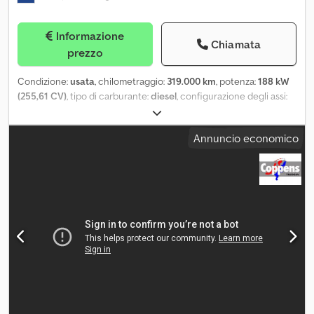
Informazione
Chiamata
prezzo
Condizione:
usata
, chilometraggio:
319.000 km
, potenza:
188 kW
(255,61 CV)
, tipo di carburante:
diesel
, configurazione degli assi:
4x2
, passo:
5.500 mm
, carburante:
diesel
, freni:
freno motore
,
colore:
bianco
, tipo di ingranaggio:
automatico
, classe di
Annuncio economico
emissione:
Euro 6
, sospensione:
acciaio-aria
, lunghezza totale:
9.600 mm
, larghezza totale:
2.550 mm
, carico assiale ammesso
(asse 1):
8.000 kg
, carico assale consentito (asse 2):
11.500 kg
,
lunghezza spazio di carico:
7.500 mm
, larghezza vano di carico:
2.500 mm
, altezza vano di carico:
2.450 mm
, Anno di produzione:
2019
, Equipaggiamento:
ABS, aria condizionata, chiusura
centralizzata, controllo della velocità di crociera, regolazione
elettrica dei finestrini, specchietto retrovisore elettrico, spoiler,
sponda idraulica
, Informazioni generali Anno di fabbricazione:
2019 Targa: 33-BLT-9 Informazioni tecniche Numero di cilindri: 6
Cilindrata: 7.698 cc Asse anteriore: Carico massimo sull'asse: 8000
kg; Profondità del battistrada, lato sinistro: 50%; Profondità del