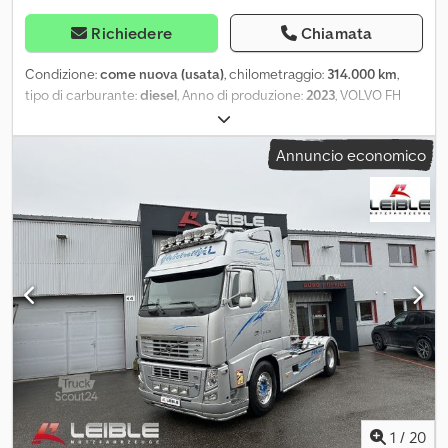
Richiedere
Chiamata
Condizione:
come nuova (usata)
, chilometraggio:
314.000 km
,
tipo di carburante:
diesel
, Anno di produzione:
2023
, VOLVO FH
460 ANNO 2023 KM 314000 CAMBIO AUTOMATICO RETARDER
PASSO 4800 PORTACASSE O TELAIO FULL PNEUMATICO TERZO
Annuncio economico
ASSE STERZANTE INTELLIGENTE VEICOLO NAZIONALE UNICO
PROPRIETARIO POSSIBILITÀ DI LEASING Dwjdpfxoxnpvns Ad Ssa
1
/
20