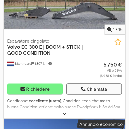
1
/
15
Escavatore cingolato
Volvo
EC 300 E | BOOM + STICK |
GOOD CONDITION
5.750 €
Marknesse
1.307 km
VB più IVA
(6.958 € lordo)
Richiedere
Chiamata
Condizione:
eccellente (usata)
, Condizioni tecniche: molto
buone Condizioni ottiche: molto buone Dwodpfxszix H So Ad Soa
Annuncio economico