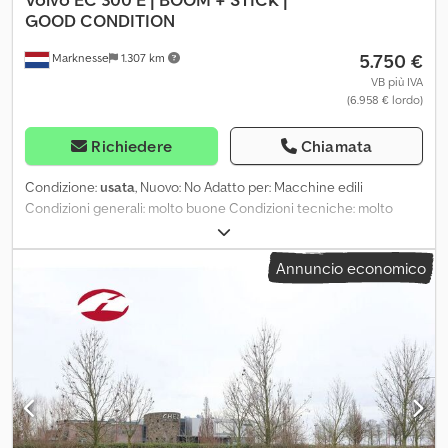
GOOD CONDITION
5.750 €
Marknesse
1.307 km
VB più IVA
(6.958 € lordo)
Richiedere
Chiamata
Condizione:
usata
, Nuovo: No Adatto per: Macchine edili
Condizioni generali: molto buone Condizioni tecniche: molto
buone Condizioni ottiche: molto buone Dodpfxozix Icj Ad Sjwa
Annuncio economico