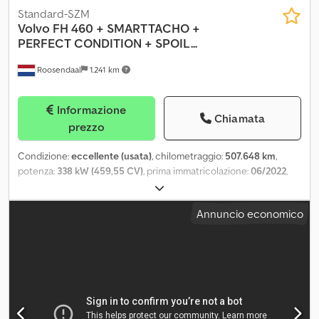
Standard-SZM
Volvo
FH 460 + SMARTTACHO +
PERFECT CONDITION + SPOIL...
Roosendaal
1.241 km
Informazione
Chiamata
prezzo
Condizione:
eccellente (usata)
, chilometraggio:
507.648 km
,
potenza:
338 kW (459,55 CV)
, prima immatricolazione:
06/2022
,
tipo di carburante:
diesel
, configurazione degli assi:
4x2
,
carburante:
diesel
, colore:
giallo
, cabina di guida:
cabina letto
,
Annuncio economico
tipo di ingranaggio:
automatico
, classe di emissione:
Euro 6
,
numero di letti:
2
, Anno di produzione:
2022
, Equipaggiamento:
ABS, AdBlue, chiusura centralizzata, controllo della velocità di
crociera, frigorifero, riscaldatore autonomo, secondo serbatoio
del carburante, specchietto retrovisore elettrico, spoiler
, =
Ulteriori opzioni e accessori = Dwsdpfxezh Name Ad Soa - Spoiler
sul tetto - Autoradio/lettore CD - Cabina notte - Parasole -