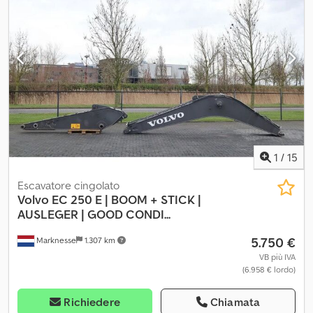
revisione da 31.000,00 €, peso totale consentito 32.000 kg. PER
NOI LA CONDIZIONE E LA SENSAZIONE DEL MEZZO SONO
FONDAMENTALI, IL PREZZO È SECONDARIO. Per ulteriori
domande è disponibile il Sig. Faller al numero indicato. SCAMBIO,
PERMUTA O GARANZIA DEL VOSTRO VEICOLO NONCHÉ
FINANZIAMENTO POSSIBILE! Tutte le informazioni sono senza
garanzia. Altri annunci disponibili sul nostro sito web: La
descrizione e i dati riportati non costituiscono garanzia e non
sono vincolanti. Il contratto di vendita stipulato in concessionaria
al momento dell’acquisto è vincolante. Salvo errori e vendita
intermedia! Dwedpfjvic A Usx Ad Sja
1
/
15
Escavatore cingolato
Volvo
EC 250 E | BOOM + STICK |
AUSLEGER | GOOD CONDI...
5.750 €
Marknesse
1.307 km
VB più IVA
(6.958 € lordo)
Richiedere
Chiamata