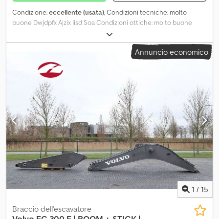
Condizione:
eccellente (usata)
, Condizioni tecniche: molto
buone Dwjdpfx Ajzix Iisd Soa Condizioni ottiche: molto buone
Annuncio economico
1
/
15
Braccio dell'escavatore
Volvo
EC 300 E | BOOM + STICK |