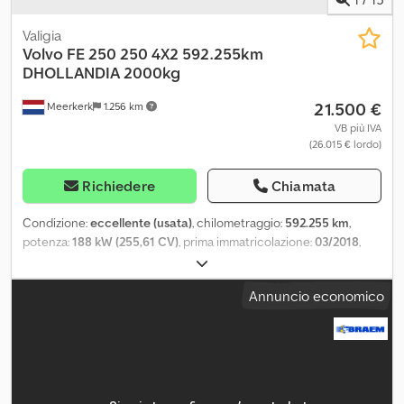
Valigia
Volvo
FE 250 250 4X2 592.255km
DHOLLANDIA 2000kg
21.500 €
Meerkerk
1.256 km
VB più IVA
(26.015 € lordo)
Richiedere
Chiamata
Condizione:
eccellente (usata)
, chilometraggio:
592.255 km
,
potenza:
188 kW (255,61 CV)
, prima immatricolazione:
03/2018
,
tipo di carburante:
diesel
, dimensione degli pneumatici:
315/70 R
22.5
, configurazione degli assi:
4x2
, passo:
5.500 mm
, carburante:
Annuncio economico
diesel
, cabina di guida:
cabina corta
, tipo di ingranaggio:
automatico
, classe di emissione:
Euro 6
, sospensione:
acciaio-
aria
, numero di posti:
3
, lunghezza totale:
9.860 mm
, larghezza
totale:
2.550 mm
, carico assiale ammesso (asse 1):
7.500 kg
, carico
assale consentito (asse 2):
11.500 kg
, Anno di produzione:
2018
,
Equipaggiamento:
ABS, AdBlue, EBS (Sistema Frenante