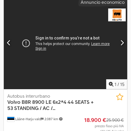
Annuncio economico
trasporto (L x L x A): 9,99x2,55x3,9 Dwedpjut D Nmofx Ad Sja
Contattare PFEIFER GROUP per ulteriori informazioni.
1
/
15
Autobus interurbano
Volvo
B8R 8900 LE 6x2*4 44 SEATS +
53 STANDING / AC /...
18.900 €
Lääne-Harju vald
2.087 km
25.900 €
prezzo fisso più IVA