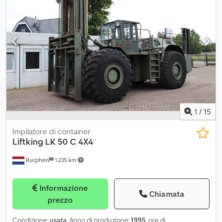
1
/
15
Impilatore di container
Liftking
LK 50 C 4X4
Rucphen
1.235 km
Informazione
Chiamata
prezzo
Condizione:
usata
, Anno di produzione:
1995
, ore di