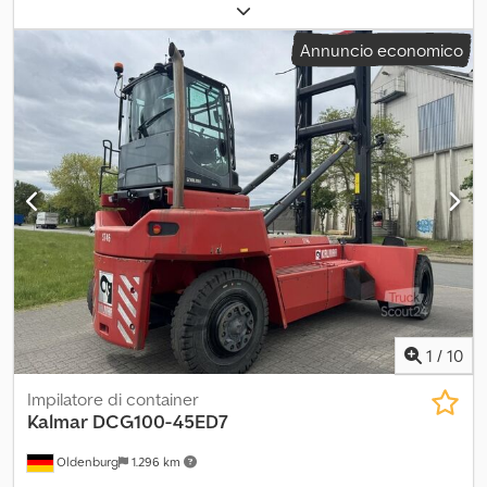
di carburante:
diesel
, potenza:
185 kW (251,53 CV)
, costruttore di
motori:
Diesel - Volvo TAD881VE TierIV
, Sistema di lubrificazione
Annuncio economico
centralizzato, telecamera, sistema di arresto automatico 30´.
Pneumatici anteriori: 4 x 14.00-24 / Superelastik / 60 - 80%
Pneumatici posteriori: 2 x 14.00-24 / Superelastik / 40 - 60%
Dispositivi di scorrimento laterale, riscaldamento, cabina
completa, impianto di climatizzazione = Ulteriori informazioni =
Peso Peso a vuoto: 43.280 kg Caratteristiche Capacità di
sollevamento: 10.000 kg Altezza: 1.035 cm Crodeyrxkqepfx Apyjf
Condizioni Condizioni tecniche: buone Condizioni estetiche:
buone Ulteriori informazioni Condizioni dei pneumatici anteriori:
60 - 80% Condizioni dei pneumatici posteriori: 40 - 60%
Pneumatici anteriori: 14.00-24 Pneumatici posteriori: 14.00-24
Ulteriori informazioni Per ulteriori informazioni, si prega di
contattare Marco Levermann.
1
/
10
Impilatore di container
Kalmar
DCG100-45ED7
Oldenburg
1.296 km