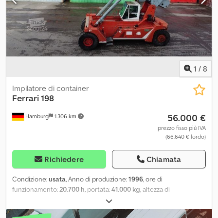
kg spreader ? 8500 kg montante Peso telaio: 47600 kg Massa di
trasporto-peso
1
/
8
Impilatore di container
Ferrari
198
56.000 €
Hamburg
1.306 km
prezzo fisso più IVA
(66.640 € lordo)
Richiedere
Chiamata
Condizione:
usata
, Anno di produzione:
1996
, ore di
funzionamento:
20.700 h
, portata:
41.000 kg
, altezza di
sollevamento:
15.000 mm
, tipo di carburante:
diesel
, altezza di
costruzione:
4.800 mm
, tipo di ingranaggio:
automatico
,