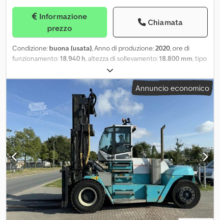
Informazione
Chiamata
prezzo
Condizione:
buona (usata)
, Anno di produzione:
2020
, ore di
funzionamento:
18.940 h
, altezza di sollevamento:
18.800 mm
, tipo
di carburante:
diesel
, potenza:
185 kW (251,53 CV)
, costruttore di
motori:
Diesel - Volvo TAD881VE TierV
, Sistema di lubrificazione
Annuncio economico
centralizzato, telecamera, funzione Autostop 30´ Pneumatici
anteriori: 4 x 14.00-24 / Superelastik / 80 - 100% Pneumatici
posteriori: 2 x 14.00-24 / Superelastik / 80 - 100% Scorrevole
laterale, riscaldamento, cabina completa, climatizzatore = Ulteriori
informazioni = Pesi Peso a vuoto: 43.140 kg Caratteristiche
Capacità di sollevamento: 10.000 kg Altezza: 1.035 cm Condizioni
Condizioni tecniche: buone Condizioni estetiche: buone Ulteriori
informazioni Condizioni dei pneumatici anteriori: 80 - 100%
Condizioni dei pneumatici posteriori: 80 - 100% Pneumatici
anteriori: 14.00-24 Csdpsyrxkksfx Apyorf Pneumatici posteriori:
14.00-24 Ulteriori informazioni Per ulteriori informazioni,
contattare Marco Levermann.