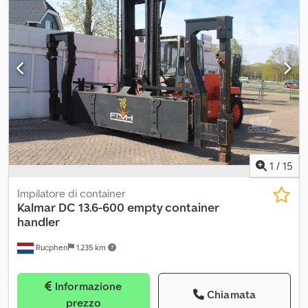
cabina, forche per pallet, gancio traino rimorchio,
illuminazione, traslatore laterale
, Saremo lieti di fornirvi
un’offerta di finanziamento con opzione di riscatto. Cjdpfx
Apozhiwfeyjrf Perfettamente funzionante, sia dal punto di vista
tecnico che estetico. Forche standard da 120 cm. Prolunga
perche inclusa nel prezzo, lunghezza 220 cm. Su richiesta, è
possibile effettuare un intervento di manutenzione. Non ci
assumiamo responsabilità per eventuali errori.
1
/
15
Impilatore di container
Kalmar
DC 13.6-600 empty container
handler
Rucphen
1.235 km
Informazione
Chiamata
prezzo