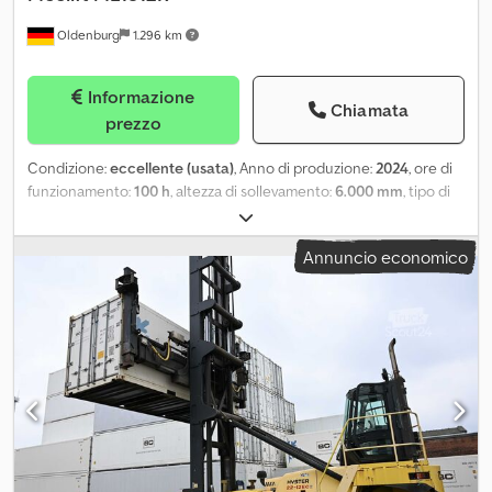
Oldenburg
1.296 km
Informazione
Chiamata
prezzo
Condizione:
eccellente (usata)
, Anno di produzione:
2024
, ore di
funzionamento:
100 h
, altezza di sollevamento:
6.000 mm
, tipo di
carburante:
diesel
, potenza:
153 kW (208,02 CV)
, costruttore di
motori:
Diesel - Cummins QSB6,7 Stage V/Tier5
, 4 telecamere
Annuncio economico
con 2 display Sedile con sospensioni pneumatiche 4 luci di lavoro
a LED Pneumatici anteriori: 4 x 12.00-20 / pneumatici / 80 - 100%
Pneumatici posteriori: 2 x 12.00-20 / pneumatici / 80 - 100% Slitta
laterale, dispositivo di regolazione delle forche, 3° valvola, 4°
valvola, fari di lavoro anteriori, riscaldamento, filtro antipolvere,
cabina completa, climatizzatore = Ulteriori informazioni = Pesi
Peso a vuoto: 21.000 kg Funzionalità Capacità di sollevamento:
18.000 kg Csdpfjut Sttsx Apyorf Altezza: 226,5 cm Dimensioni del
vano di carico: 547 x 216 x 226 cm Condizioni Condizioni tecniche:
ottime Condizioni estetiche: ottime Ulteriori informazioni
Condizioni dei pneumatici anteriori: 80 - 100% Condizioni dei