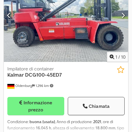
1
/
10
Impilatore di container
Kalmar
DCG100-45ED7
Oldenburg
1.296 km
Informazione
Chiamata
prezzo
Condizione:
buona (usata)
, Anno di produzione:
2021
, ore di
funzionamento:
16.045 h
, altezza di sollevamento:
18.800 mm
, tipo