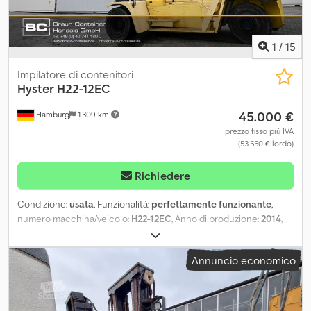
pneumatici posteriori: 80 - 100% Pneumatici anteriori: 12.00-20
Pneumatici posteriori: 12.00-20 Ulteriori informazioni Per ulteriori
informazioni, contattare Marco Levermann.
1
/
15
Impilatore di contenitori
Hyster
H22-12EC
45.000 €
Hamburg
1.309 km
prezzo fisso più IVA
(53.550 € lordo)
Richiedere
Condizione:
usata
, Funzionalità:
perfettamente funzionante
,
numero macchina/veicolo:
H22-12EC
, Anno di produzione:
2014
,
ore di funzionamento:
5.506 h
, portata:
9.000 kg
, tipo di
carburante:
diesel
, tipo di montante:
Simplex
, potenza:
164 kW
Annuncio economico
(222,98 CV)
, tipo di ingranaggio:
automatico
, Certificato DGUV
fino al:
07/2027
, peso a vuoto:
39.080 kg
, colore:
giallo
,
carburante:
diesel
, Hyster H22XM-12EC Stoccatore di container
vuoti Funzionante e pronto all'uso Manutenzione di servizio Ore di