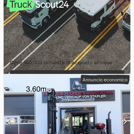
Equipaggiamento:
cabina, protezione testa
, 2 unità disponibili. La
posizione è tra Monaco e Norimberga. Visione su appuntamento
e ritiro a Monaco nelle vicinanze. Cedpfszfykqsx Apyerf Tutte le
ispezioni sono state effettuate, buone condizioni. Motore nuovo
Mercedes 222 kW (302 CV), 1150 ore di funzionamento, 302 ore
dopo la sostituzione. Visione solo previo accordo. F 198 Ferrari
Larghezza anteriore: 4250 mm Posteriore: 3360 mm Lunghezza
telaio: 8800 mm Altezza totale: 4570 mm Altezza telaio: 3350 mm
(A? Bock) Peso totale: 66800 kg - 9500 kg spreader? 8500 kg
albero
Oltre 140.000 richieste di acquisto al mese
Selezioni il pacchetto pubblicitario per
Annuncio economico
venditori