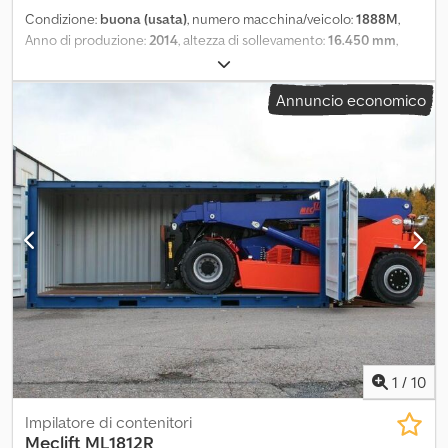
Condizione:
buona (usata)
, numero macchina/veicolo:
1888M
,
Anno di produzione:
2014
, altezza di sollevamento:
16.450 mm
,
tipo di carburante:
diesel
, colore:
giallo
, ID105005 MACCHINA:
Carrello elevatore per container vuoti MARCA: Hyster MODELLO:
Annuncio economico
H22XM-12EC ANNO DI COSTRUZIONE: 2014 MOTORE: Diesel,
Cummins TRASMISSIONE: Automatica ALBERO: A due stadi
ACCESSORI: Spreader CAPACITÀ DI SOLLEVAMENTO: 9000 kg
Cedpewx E T Hofx Apyerf ALTEZZA DI SOLLEVAMENTO: 16450 mm
CONDIZIONI: Buone = Ulteriori informazioni = Anno di costruzione:
2014 Peso a vuoto: 41.400 kg Capacità di sollevamento: 9.000 kg
Condizioni tecniche: buone Condizioni estetiche: buone Prezzo:
su richiesta Per ulteriori informazioni, contattare Corne van
Dueren den Hollander o Roland.
1
/
10
Impilatore di contenitori
Meclift
ML1812R