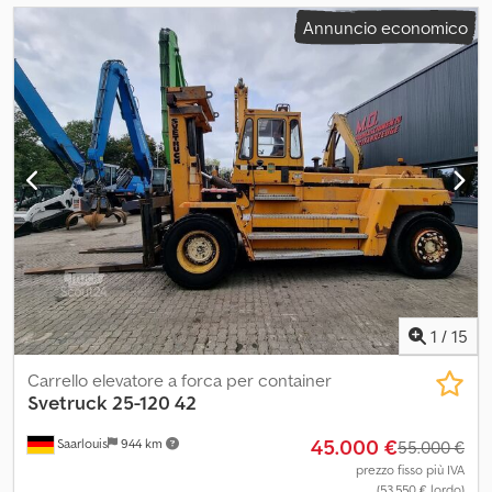
Annuncio economico
1
/
15
Carrello elevatore a forca per container
Svetruck
25-120 42
45.000 €
Saarlouis
944 km
55.000 €
prezzo fisso più IVA
(53.550 € lordo)