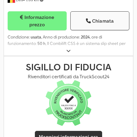
Informazione
Chiamata
prezzo
Condizione:
usata
, Anno di produzione:
2024
, ore di
funzionamento:
50 h
, Il Combilift CSS è un sistema slip sheet per
container del 2024 con circa 50 ore di lavoro. Adatto a container
da 20, 30 e 40 piedi. Ha una capacità di sollevamento di 30.000 kg.
Csdpfx Aey If Sbspyerf
SIGILLO DI FIDUCIA
Rivenditori certificati da TruckScout24
Maggiori informazioni ora