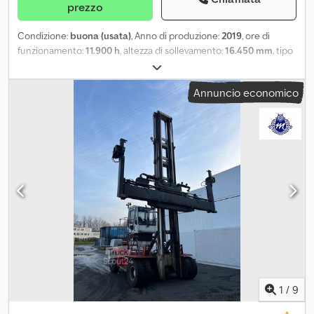
prezzo
Condizione:
buona (usata)
, Anno di produzione:
2019
, ore di
funzionamento:
11.900 h
, altezza di sollevamento:
16.450 mm
, tipo
di carburante:
diesel
, potenza:
180 kW (244,73 CV)
, costruttore di
motori:
Diesel - MTU 6R1000/OM470 Tier V
, Pneumatici anteriori:
Annuncio economico
4 x 14.00-24 / ad aria / 60-80% Pneumatici posteriori: 2 x 14.00-24 /
ad aria / 20-40% Oltre a questo MODELLO - MARCA, nel nostro
magazzino di Oldenburg abbiamo circa 150 carrelli elevatori per
carichi pesanti, carrelli elevatori per container, carrelli elevatori a
braccio, carrelli elevatori e trattori terminali. Visitate il nostro sito
web – ... Offriamo leasing, noleggio con riscatto e finanziamenti a
condizioni vantaggiose. Acquistiamo volentieri anche il vostro
usato, anche se non acquistate un veicolo da noi. Chiamatemi,
sono Marco Levermann, e sarò lieto di fornirvi una consulenza
approfondita su questo MODELLO - MARCA. A proposito: la nostra
officina specializzata in carrelli elevatori è specializzata nella
riparazione e nella manutenzione di macchinari di grandi
dimensioni a partire da 8 tonnellate. Sarà nostro piacere esporre
il vostro veicolo nel nostro showroom per la vendita in conto
1
/
9
commissione. Spostatore laterale, cabina completa = Ulteriori