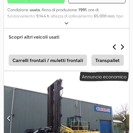
Condizione:
usata
, Anno di produzione:
1991
, ore di
funzionamento:
9.144 h
, altezza di sollevamento:
65.000 mm
, tipo
di carburante:
diesel
, costruttore di motori:
Volvo TD610M
, Peso a
vuoto: 16.820 kg Csdpfoy Ddzyjx Apyjrf Capacità di sollevamento:
13.600 kg Altezza di costruzione: 425 cm Contattare J.A.J. Jansen
Scopri altri veicoli usati
per ulteriori informazioni.
r
Carrelli frontali / muletti frontali
Transpallet
Annuncio economico