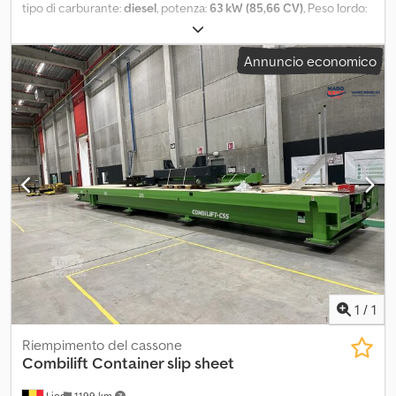
tipo di carburante:
diesel
, potenza:
63 kW (85,66 CV)
, Peso lordo:
11.220 kg PESO MASSIMO: 20.220 kg Altezza di lavoro: 330 cm
Cedpfxsydaz Uj Apysrf
Annuncio economico
1
/
1
Riempimento del cassone
Combilift
Container slip sheet
Lier
1.199 km