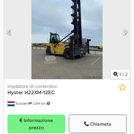
appuntamento per visionare il veicolo sul posto. Per qualsiasi
ulteriore domanda, non esitate a contattarci in qualsiasi
momento. Attendiamo con piacere la vostra richiesta. Codpjx
Ifnvjfx Apyerf
1
/
2
Impilatore di contenitori
Hyster
H22XM-12EC
Klundert
1.249 km
Informazione
Chiamata
prezzo