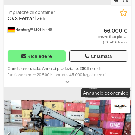
Impilatore di container
CVS Ferrari
365
66.000 €
Hamburg
1.306 km
prezzo fisso più IVA
(78.540 € lordo)
Richiedere
Chiamata
Condizione:
usata
, Anno di produzione:
2003
, ore di
funzionamento:
20.500 h
, portata:
45.000 kg
, altezza di
sollevamento:
16.000 mm
, tipo di carburante:
diesel
, altezza di
costruzione:
4.800 mm
, tipo di ingranaggio:
automatico
,
Annuncio economico
Equipaggiamento:
cabina, protezione testa
, 2X disponibili,
ubicazione tra Monaco e Norimberga Visione e ritiro a Monaco
nelle vicinanze Tutte le ispezioni sono state effettuate, in buone
condizioni Csdpfx Aszfylhspyerf Motore Volvo 174 kW Visione solo
su appuntamento F 365 Ferrari Larghezza anteriore: 4250 mm
Posteriore: 3360 mm Lunghezza telaio: 8600 mm Altezza totale:
4700 mm Altezza telaio: 3660 mm A - Bock Peso: 65600 kg ? 9500