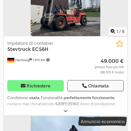
1
/
8
Impilatore di container
Stevtruck
ECS6H
49.000 €
Hamburg
1.310 km
prezzo fisso più IVA
(58.310 € lordo)
Richiedere
Chiamata
Condizione:
usata
, Funzionalità:
perfettamente funzionante
,
numero macchina/veicolo:
62091125160
, Anno di produzione:
2011
, ore di funzionamento:
267.893 h
, Equipaggiamento:
Controllo di sicurezza UVV, Marcatura CE, aria condizionata,
Annuncio economico
cabina, illuminazione, sistema di lubrificazione centralizzata,
storia completa dei tagliandi
, Saremo lieti di fissare per voi un