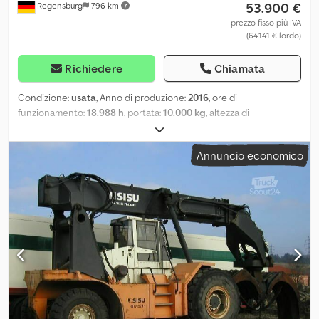
53.900 €
Regensburg
796 km
prezzo fisso più IVA
(64.141 € lordo)
Richiedere
Chiamata
Condizione:
usata
, Anno di produzione:
2016
, ore di
funzionamento:
18.988 h
, portata:
10.000 kg
, altezza di
sollevamento:
15.300 mm
, tipo di carburante:
diesel
, altezza di
costruzione:
8.600 mm
, tipo di ingranaggio:
automatico
,
Annuncio economico
Equipaggiamento:
cabina
, Numero di serie: B30100255
Stoccatore per container vuoti Anno di costruzione: 2016 - Ore di
esercizio: ca. 18.988 h Peso a vuoto: 41.400 kg Portata massima:
10.000 kg Altezza di sollevamento massima: 15.300 mm Il montante
è attualmente smontato, vedere le foto Dimensioni di trasporto
della macchina base: 6.900 x 4.500 x 4.000 mm (con pneumatici)
Dimensioni di trasporto del montante: ca. 9.000 x 2.500 x 1.000 mm
Motore Volvo - 185 kW Pneumatici come nuovi Modifiche, vendita
intermedia ed errori sono espressamente riservati. La descrizione
serve unicamente per l’identificazione generale del veicolo e non
rappresenta alcuna garanzia ai sensi della legge sulla vendita. Fa