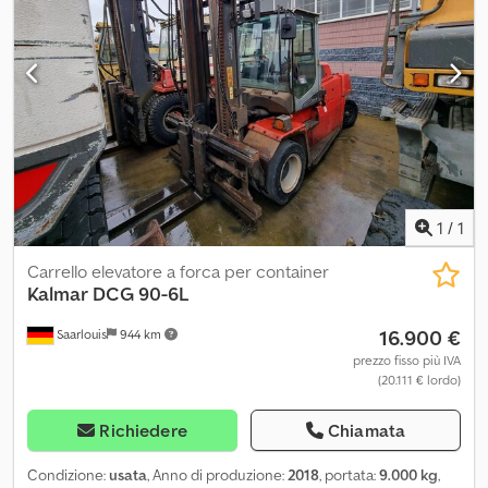
esercizio: 5506 h Altezze di impilamento: 6 pieghe da 9'6" o 7
pieghe da 8'6" con pick-up singolo 2 su 5 = 7 pieghe da 9'6" o 2 su
6 = 8 pieghe da 8'6". Capacità di carico: 9.000 kg a 1.220 mm
Assale: Axel Tech PRC Motore: Cummins QSB 6.7 Cilindrata 6,7 litri
TIER IIIB Spandiconcime: Spargitore laterale ELME 584 con
ricevitore a gancio e pinza laterale Altezze del container: 8' - 9'6"
Profondità del container: 8' o 2.440 - 2.500 mm Cabina in acciaio:
Produttore Fritzmeier Sistema di lubrificazione centrale
disponibile Cedpfxetrl N Te Apyjrf Aria condizionata disponibile Si
prega di effettuare la richiesta per iscritto.
1
/
1
Carrello elevatore a forca per container
Kalmar
DCG 90-6L
16.900 €
Saarlouis
944 km
prezzo fisso più IVA
(20.111 € lordo)
Richiedere
Chiamata
Condizione:
usata
, Anno di produzione:
2018
, portata:
9.000 kg
,