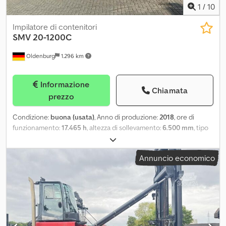
1
/
10
Impilatore di contenitori
SMV
20-1200C
Oldenburg
1.296 km
Informazione
Chiamata
prezzo
Condizione:
buona (usata)
, Anno di produzione:
2018
, ore di
funzionamento:
17.465 h
, altezza di sollevamento:
6.500 mm
, tipo
di carburante:
diesel
, tipo di montante:
duplex
, potenza:
185 kW
(251,53 CV)
, costruttore di motori:
Diesel - Volvo TAD871VE ( Tier
Annuncio economico
IV )
, Lubrificazione centralizzata / Sistema di lubrificazione
centralizzata. Telecamera ELME 508. Distributore di materiale
sfuso. Cabina mobile (disponibile con forcelle da 2,40 m).
Pneumatici anteriori: 4 x 14.00-24 / ad aria / 40-60% Pneumatici
posteriori: 4 x 14.00-24 / superelastici / 20-40% Distributore di
materiale sfuso Scorrimento laterale, dispositivo di regolazione
delle forche, 3° valvola, 4° valvola, fari di lavoro anteriori,