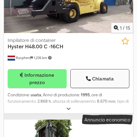
1
/
15
Impilatore di container
Hyster
H48.00 C -16CH
Rucphen
1.235 km
Informazione
Chiamata
prezzo
Condizione:
usata
, Anno di produzione:
1995
, ore di
funzionamento:
2.868 h
, altezza di sollevamento:
8.670 mm
, tipo di
carburante:
diesel
, costruttore di motori:
perkins
, Peso a vuoto:
62.000 kg Capacità di sollevamento: 48.000 kg Cjdpeza Hx Sefx
Annuncio economico
Apyerf Per ulteriori informazioni, rivolgersi a J.A.J. Jansen.