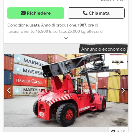
Richiedere
Chiamata
Condizione:
usata
, Anno di produzione:
1987
, ore di
funzionamento:
15.500 h
, portata:
25.000 kg
, altezza di
sollevamento:
3.300 mm
, tipo di carburante:
diesel
, potenza:
132
kW (179,47 CV)
, costruttore di motori:
Volvo
, tipo di ingranaggio:
Annuncio economico
automatico
, Numero di cilindri: 6 Peso lordo: 36.800 kg PESO
MASSIMO: 61.800 kg Csdeyc Ux Sepfx Apyorf
1
/
9