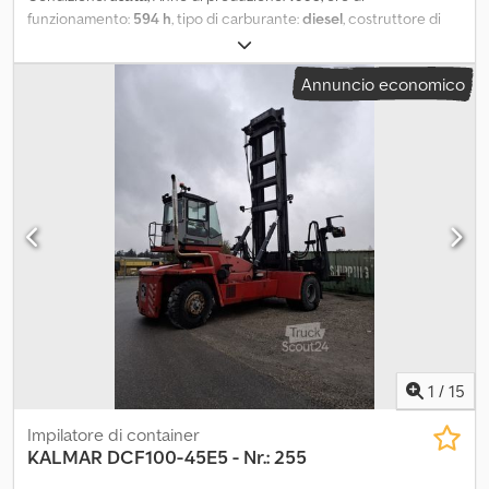
funzionamento:
594 h
, tipo di carburante:
diesel
, costruttore di
motori:
Cummins
, Capacità di sollevamento: 25.000 kg
Crjdjzlmzcjpfx Apysf Contattare J.A.J. Jansen per ulteriori
Annuncio economico
informazioni.
1
/
15
Impilatore di container
KALMAR
DCF100-45E5 - Nr.: 255