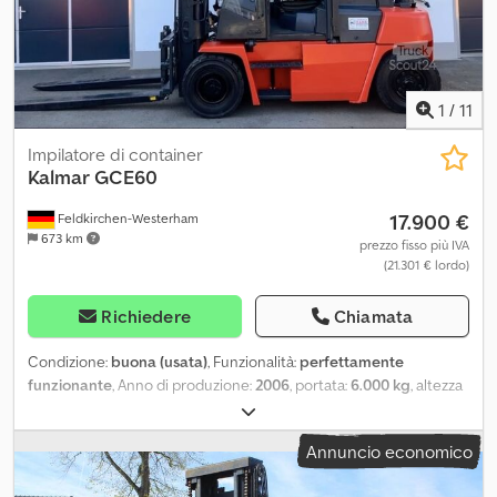
1
/
11
Impilatore di container
Kalmar
GCE60
17.900 €
Feldkirchen-Westerham
673 km
prezzo fisso più IVA
(21.301 € lordo)
Richiedere
Chiamata
Condizione:
buona (usata)
, Funzionalità:
perfettamente
funzionante
, Anno di produzione:
2006
, portata:
6.000 kg
, altezza
di sollevamento:
5.400 mm
, tipo di carburante:
gas
, tipo di
montante:
Simplex
, altezza di costruzione:
3.600 mm
, costruttore
Annuncio economico
di motori:
GM
, tipo di ingranaggio:
automatico
, peso a vuoto:
9.400 kg
, colore:
rosso
, Equipaggiamento:
braccio regolabile,