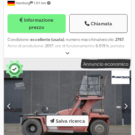
Hamburg
1.311 km
Informazione
Chiamata
prezzo
Condizione:
eccellente (usata)
, numero macchina/veicolo:
2767
,
Anno di produzione:
2017
, ore di funzionamento:
6.519 h
, portata:
7.000 kg
, altezza di sollevamento:
13.850 mm
, baricentro del
carico:
1.200 mm
, dimensione pneumatico anteriore:
14.00x24
,
Annuncio economico
misura pneumatico posteriore:
14.00x24
, Tipo di motore: diesel,
costruttore: Hyster Crsdpfx Aew Atxrepysf
Salva ricerca