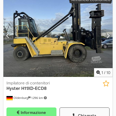
centralizzata, telecamera, sistema di arresto automatico 30´
Pneumatici anteriori: 4 x 14.00-24 / Superelastik / 40 - 60%
Pneumatici posteriori: 2 x 14.00-24 / Superelastik / 0 - 20%
Spostatore laterale, riscaldamento, cabina completa,
climatizzatore = Ulteriori informazioni = Crodpfxeyrxkwj Apyef Pesi
Peso a vuoto: 43.000 kg Caratteristiche Capacità di sollevamento:
10.000 kg Altezza: 1.035 cm Condizioni Condizioni tecniche: buone
Condizioni estetiche: buone Ulteriori informazioni Condizioni dei
pneumatici anteriori: 40 - 60% Condizioni dei pneumatici
posteriori: 0 - 20% Pneumatici anteriori: 14.00-24 Pneumatici
posteriori: 14.00-24 Ulteriori informazioni Per ulteriori informazioni,
contattare Marco Levermann.
1
/
10
Impilatore di contenitori
Hyster
H11XD-ECD8
Oldenburg
1.296 km
Informazione
Chiamata