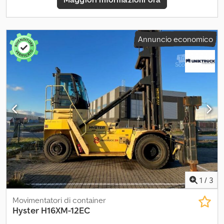
Annuncio economico
1
/
3
Movimentatori di container
Hyster
H16XM-12EC