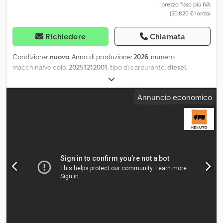
prezzo fisso più IVA
(50.820 € lordo)
Richiedere
Chiamata
Condizione:
nuovo
, Anno di produzione:
2026
, numero
macchina/veicolo:
20251212001
, tipo di carburante:
diesel
,
costruttore di motori:
Scania DC09 072A 02-12
, = Altre opzioni e
accessori = - Batteria - Quadro di controllo - Tetto in acciaio -
Annuncio economico
Serbatoio = Ulteriori informazioni = Dcodjy Uq Dcjpfx Amzok
Destinazione d'uso: Edilizia Peso a vuoto: 3.665 kg Potenza
generatore: 300 kVA Dimensioni vano di carico: 391 x 150 x 217 cm
Marcatura CE: sì Capacità serbatoio acqua: 480 l Paese di
produzione: CN Per ulteriori informazioni contattare il team DPX.