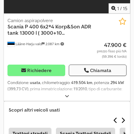
1
/
15
Camion aspirapolvere
Scania
P 400 6x2*4 Korp&Son ADR
tank 13000 l ( 3000+10...
47.900 €
Lääne-Harju vald
2.087 km
prezzo fisso più IVA
(59.396 € lordo)
Richiedere
Chiamata
Condizione:
usata
, chilometraggio:
419.504 km
, potenza:
294 kW
(399,73 CV)
, prima immatricolazione:
11/2010
, tipo di carburante:
diesel
, configurazione degli assi:
6x2
, passo:
4.120 mm
, carburante:
diesel
, tipo di ingranaggio:
automatico
, classe di emissione:
Euro
5
, sospensione:
acciaio-aria
, lunghezza totale:
9.000 mm
,
Scopri altri veicoli usati
larghezza totale:
2.550 mm
, Anno di produzione:
2010
,
Equipaggiamento:
aria condizionata, bloccaggio del
differenziale, chiusura centralizzata, computer di bordo,
controllo della velocità di crociera, regolazione elettrica dei
e
Trattori stradali
Scania Trattori Stradali
Kenw