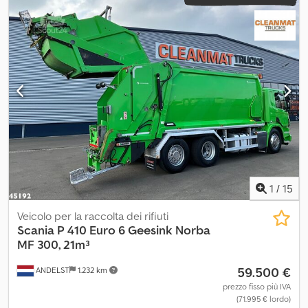
1
/
15
Veicolo per la raccolta dei rifiuti
Scania
P 410 Euro 6 Geesink Norba
MF 300, 21m³
59.500 €
ANDELST
1.232 km
prezzo fisso più IVA
(71.995 € lordo)