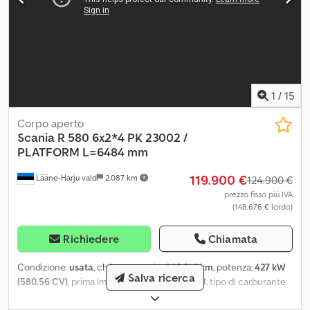
1
/
15
Corpo aperto
Scania
R 580 6x2*4 PK 23002 /
PLATFORM L=6484 mm
119.900 €
Lääne-Harju vald
2.087 km
124.900 €
prezzo fisso più IVA
(148.676 € lordo)
Richiedere
Chiamata
Condizione:
usata
, chilometraggio:
442.314 km
, potenza:
427 kW
Salva ricerca
(580,56 CV)
, prima immatricolazione:
02/2018
, tipo di carburante:
diesel
, configurazione degli assi:
6x2
, passo:
4.750 mm
,