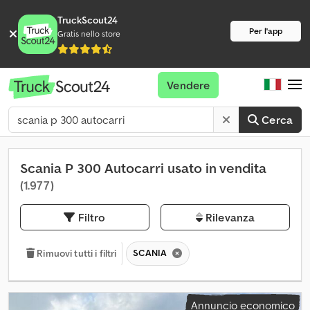
TruckScout24
Per l'app
Gratis nello store
Vendere
Cerca
Scania P 300 Autocarri usato in vendita
(1.977)
Filtro
Rilevanza
SCANIA
Rimuovi tutti i filtri
Annuncio economico