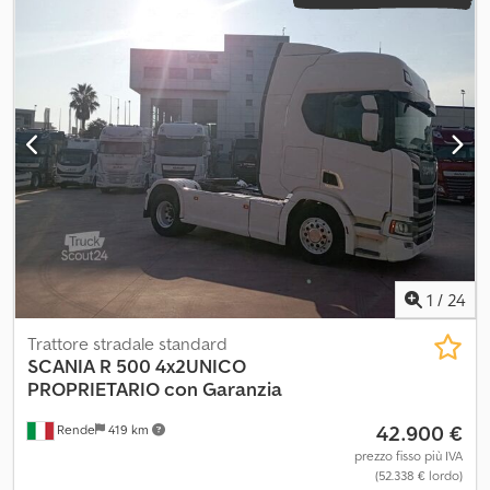
1
/
24
Trattore stradale standard
SCANIA
R 500 4x2UNICO
PROPRIETARIO con Garanzia
42.900 €
Rende
419 km
prezzo fisso più IVA
(52.338 € lordo)