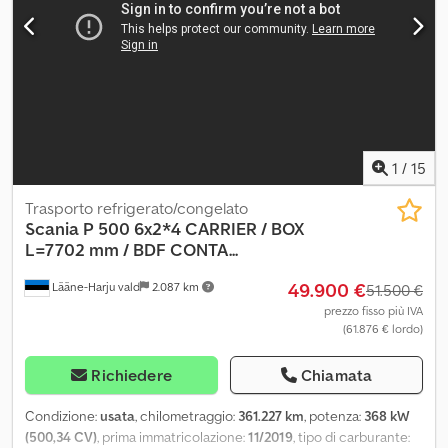
imballaggio. Il container può essere fornito con supplemento.
Disponibile immediatamente. HP: 480 Revisione: Sì Approvazione
UE fino al: 18.02.2027 Peso proprio: 10.370 kg Portata utile: 16.555
kg Modello: R480 camion container 3 assi con montacarichi =
Ulteriori informazioni = Dkodpfx Abezqlg Isvsr Contattare ATS
Norway per ulteriori informazioni.
1
/
15
Trasporto refrigerato/congelato
Scania
P 500 6x2*4 CARRIER / BOX
L=7702 mm / BDF CONTA...
49.900 €
Lääne-Harju vald
2.087 km
51.500 €
prezzo fisso più IVA
(61.876 € lordo)
Richiedere
Chiamata
Condizione:
usata
, chilometraggio:
361.227 km
, potenza:
368 kW
(500,34 CV)
, prima immatricolazione:
11/2019
, tipo di carburante: