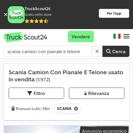
TruckScout24
Per l'app
Gratis nello store
Vendere
Cerca
Scania Camion Con Pianale E Telone usato
in vendita
(1.972)
Filtro
Rilevanza
SCANIA
Rimuovi tutti i filtri
Annuncio economico