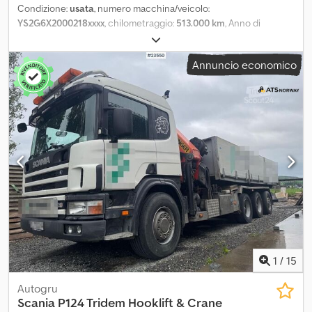
Condizione:
usata
, numero macchina/veicolo:
YS2G6X2000218xxxx
, chilometraggio:
513.000 km
, Anno di
produzione:
2021
, Si prega di indicare il numero di riferimento alla
richiesta: 23037 Specifiche: Anno di costruzione: 2021
Annuncio economico
Chilometraggio: ca. 513.000 km Automatico Pneumatici (vedi foto)
Euro 6 Lunghezza: 951 cm Larghezza: 255 cm Passo: 475/135 cm
Tara: 10.220 kg 6x2 500 CV Gancio di traino Frigorifero Letto
Radio/CD Climatizzatore / aria condizionata Descrizione: Scania
G500 telaio portacontenitori anno 2021. Leggera perdita di
liquido refrigerante. Dkedpszqk Nzofx Abvsr Consegna rapida
possibile. Guarda il video. Km: 513000 CV: 500 Revisione: No
Omologazione UE fino al: 28.05.2026 Tara: 10220 Larghezza: 255
Lunghezza: 951 Classe Euro: 6 Modello: G500 6x2 telaio
portacontenitori Cambio: automatico = Ulteriori informazioni =
Per ulteriori informazioni si prega di contattare ATS Norway.
1
/
15
Autogru
Scania
P124 Tridem Hooklift & Crane