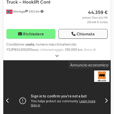
Truck – Hooklift Cont
44.359 €
Norvegia
2.512 km
prezzo fisso più IVA
(55.449 € lordo)
Richiedere
Chiamata
Condizione:
usata
, numero macchina/veicolo:
YS2P8X4000200xxxx
, chilometraggio:
330.000 km
, Anno di
produzione:
2004
, Si prega di indicare il numero di riferimento su
richiesta: 23550 Dati tecnici: - Anno di costruzione: 2004 Djdpfx
Annuncio economico
Abezqlkmsvekr - Circa 330.000 km - Cambio manuale -
Sospensioni: balestre anteriori, sospensione pneumatica
posteriore - Pneumatici (vedi foto) - Gru caricatore Palfinger
PK29002, anno 2005 - Sistema scarrabile - Verricello - Cassone
scarrabile, circa 700 cm - Pianale incluso - Lunghezza: 963 cm -
Larghezza: 255 cm - Passo: 430/136 cm - Peso a vuoto: 17.940 kg -
8x4 - 420 CV - Cassetta attrezzi - Spargisabbia Slirej - Gancio di
traino - Telecamera posteriore - Faro rotante - Radio/CD -
Climatizzatore automatico Descrizione: Scania P124 Tridem
scarrabile con gru caricatrice. Il cassone scarrabile mostrato