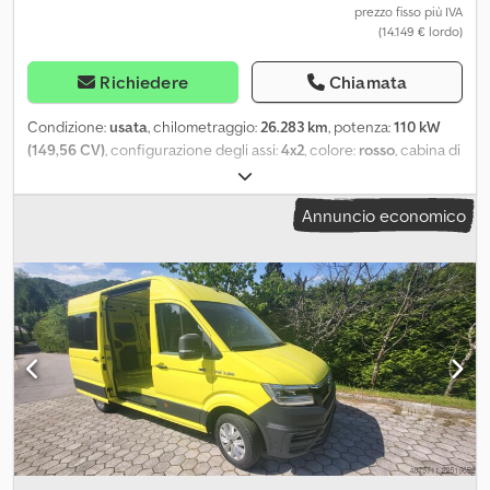
mobiletto, wc trituratore, scaldasalviette, pavimento in PVC,
prezzo fisso più IVA
decorazione: rovere scuro (Mooreiche). TV 40" sulla parete del
(14.149 € lordo)
bagno, antenna satellitare automatica. Finestra nel vano living
con zanzariera e tende oscuranti. 2 prese + interruttore luce nel
Richiedere
Chiamata
mobile cucina a destra, 2 prese sotto la zona sedute, 1 presa nel
topsleeper a sinistra + lampada da lettura. Presa esterna 230 V
Condizione:
usata
, chilometraggio:
26.283 km
, potenza:
110 kW
con cavo adattatore. Due batterie ausiliarie per la zona abitativa
(149,56 CV)
, configurazione degli assi:
4x2
, colore:
rosso
, cabina di
con caricabatteria installato fisso. Impianto climatizzazione Daikin
guida:
cabina corta
, tipo di ingranaggio:
meccanico
, classe di
con funzione riscaldamento. 1 telecamera nel vano cavalli e 1
emissione:
Euro 3
, sospensione:
aria
, larghezza totale:
23.500 mm
,
telecamera per la retromarcia. Ganci per reti da fieno. Gancio
Annuncio economico
altezza totale:
27.000 mm
, Anno di produzione:
2005
,
traino a sfera, presa per telecamera di sorveglianza rimorchio per
Equipaggiamento:
ABS, EBS (Sistema Frenante Elettronico)
, Per
cavalli. Verniciatura: Brooklin grigio metallizzato C4P (BMW).
richieste relative al veicolo è a vostra disposizione il Sig. Seidel
Versione resistente al freddo semplificata.
(tel. LE 9.150 4x2 BB veicolo attrezzato. Cruise control, freno
motore, ABS/ASR/ESP, bloccaggio del differenziale, fari alogeni,
lampeggianti, trombe pneumatiche, profilo pneumatici: 1° asse 9-
10mm, 2° asse 16mm, peso totale consentito: 9.500 kg. Su richiesta,
vi presentiamo un'offerta di leasing o finanziamento. Il Sig. Seidel
(tel. ) sarà lieto di assistervi. Ulteriori informazioni sono disponibili
sul nostro sito web. Dedpfoyfpnyox Anrsck ... Salvo errori,
modifiche e vendita intermedia! ESP Cabina: distribuzione locale
= Ulteriori informazioni = Sospensioni: sospensioni pneumatiche