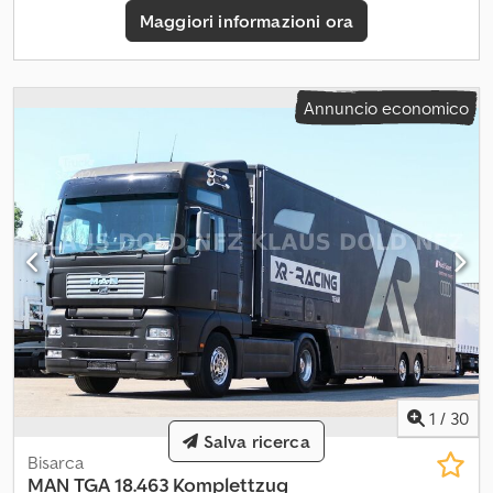
Maggiori informazioni ora
Annuncio economico
1
/
30
Salva ricerca
Bisarca
MAN
TGA 18.463 Komplettzug