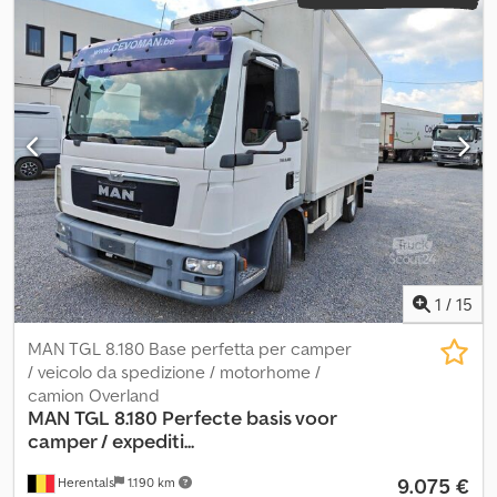
1
/
15
MAN TGL 8.180 Base perfetta per camper
/ veicolo da spedizione / motorhome /
camion Overland
MAN
TGL 8.180 Perfecte basis voor
camper / expediti...
9.075 €
Herentals
1.190 km