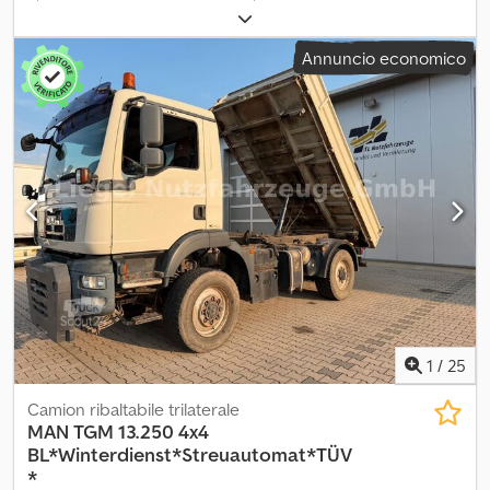
3.180 ANNO 2021 EURO 6 MOTORE 2.0 DA 180CV CELLA
3,60X2,20H1,95 INTERNO GRUPPO FRIGO THERMO KING V500MAX
Annuncio economico
ATP FRC -20° SCADENZA 09/2027 RINNOVABILE,CAMBIO
AUTOMATICO CARPLAY COMANDI AL VOLANTE KM 297000
VEICOLO TAGLIANDATO GARANZIA 1 ANNO POSSIBILITÀ DI
FINANZIAMENTO O LEASING IN SEDE Djdpfeyzhrwox Anrjck
1
/
25
Camion ribaltabile trilaterale
MAN
TGM 13.250 4x4
BL*Winterdienst*Streuautomat*TÜV
*