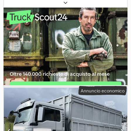
diesel
, configurazione degli assi:
4x2
, passo:
4.500 mm
,
carburante:
diesel
, tipo di ingranaggio:
automatico
, classe di
emissione:
Euro 5
, numero di posti:
6
, lunghezza totale:
8.100 mm
,
larghezza totale:
2.530 mm
, carico assiale ammesso (asse 1):
4.700
kg
, carico assale consentito (asse 2):
8.400 kg
, Anno di
produzione:
2012
, Carico massimo asse anteriore: 4.700 kg Carico
massimo asse posteriore: 8.400 kg Numero di cilindri: 4 Cilindrata
motore: 4.580 cc Peso a vuoto: 7.160 kg Dcodpfxsy Szm Aj Anrok
Portata utile: 4.830 kg Peso totale ammesso: 11.990 kg Altezza
piano di carico: 80 cm Revisione tecnica (APK): valida fino a
01/2027 = Informazioni sull'azienda = ciao
Oltre 140.000 richieste di acquisto al mese
Selezioni il pacchetto pubblicitario per
Annuncio economico
venditori