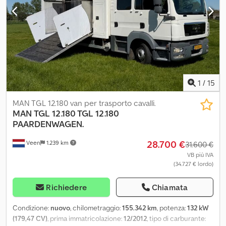
1
/
15
MAN TGL 12.180 van per trasporto cavalli.
MAN
TGL 12.180 TGL 12.180
PAARDENWAGEN.
28.700 €
Veen
1.239 km
31.600 €
VB più IVA
(34.727 € lordo)
Richiedere
Chiamata
Condizione:
nuovo
, chilometraggio:
155.342 km
, potenza:
132 kW
(179,47 CV)
, prima immatricolazione:
12/2012
, tipo di carburante: