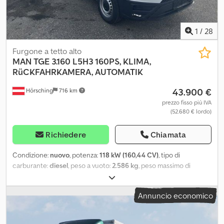
considerazione. Numero interno: 120 Dodpezrkr Sjfx Anrsck
1
/
28
Furgone a tetto alto
MAN
TGE 3.160 L5H3 160PS, KLIMA,
RüCKFAHRKAMERA, AUTOMATIK
43.900 €
Hörsching
716 km
prezzo fisso più IVA
(52.680 € lordo)
Richiedere
Chiamata
Condizione:
nuovo
, potenza:
118 kW (160,44 CV)
, tipo di
carburante:
diesel
, peso a vuoto:
2.586 kg
, peso massimo di
carico:
839 kg
, peso complessivo:
3.500 kg
, dimensione degli
pneumatici:
235/65 R16C
, configurazione degli assi:
2 assi
, passo:
Annuncio economico
4.490 mm
, colore:
bianco
, tipo di ingranaggio:
automatico
, classe
di emissione:
Euro 6
, sospensione:
acciaio
, numero di posti:
3
,
lunghezza totale:
2.040 mm
, larghezza totale:
2.590 mm
, altezza