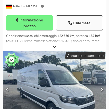
Röttenbach
820 km
Informazione
Chiamata
prezzo
Condizione:
usata
, chilometraggio:
122.636 km
, potenza:
184 kW
(250,17 CV)
, prima immatricolazione:
05/2010
, tipo di carburante:
diesel
, peso complessivo:
13.000 kg
, configurazione degli assi:
2
assi
, prossima ispezione (TÜV):
05/2027
, colore:
beige
, tipo di
Annuncio economico
ingranaggio:
automatico
, classe di emissione:
Euro 5
, Anno di
produzione:
2009
, Equipaggiamento:
ABS, programma
elettronico di stabilità (ESP), trazione integrale
, * dotato di
spargisale Gmeiner Yeti 3000W * piastra di montaggio e attacchi
idraulici per lama da neve * revisione tecnica (TÜV) valida fino al
05/2027 * controllo dei gas di scarico (SP) valido fino all'11/2026 *
trazione integrale * cambio automatico La nostra offerta è
generalmente proposta senza l'esecuzione della revisione
tecnica (HU/AU/SP) e senza l'immatricolazione. Salvo errori e
vendita anticipata. Le visite sono possibili solo su appuntamento.
Le richieste tramite WhatsApp non verranno prese in