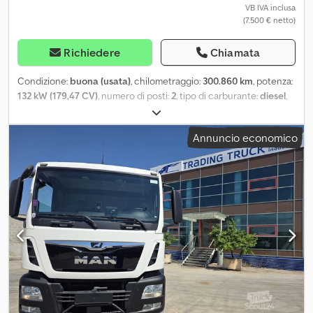
VB IVA inclusa
(7.500 € netto)
Richiedere
Chiamata
Condizione:
buona (usata)
, chilometraggio:
300.860 km
, potenza:
132 kW (179,47 CV)
, numero di posti:
2
, tipo di carburante:
diesel
,
tipo di ingranaggio:
automatico
, colore:
bianco
, prima
immatricolazione:
04/2010
, classe di emissione:
Euro 5
, Anno di
Annuncio economico
produzione:
2010
, Ideale base per la trasformazione in
camper/veicolo da spedizione. Vano di carico isolato (pareti di
circa 10 cm di spessore) Il vano di carico è diviso in due scomparti:
Dimensioni scomparto 1: Lunghezza: 2,6 m Larghezza: 2,18 m
Altezza: 2,2 m Dimensioni scomparto 2: Lunghezza: 2,4 m
Larghezza: 2,18 m Altezza: 2,2 m Dsdpjzl Tt Eofx Anrock Il vano di
carico può essere montato, se necessario, su un altro veicolo
(larghezza totale del vano di carico: 2,4 metri). Marca: MAN
Modello: TGL 8.180 Chilometraggio: 300.860 km Classe di
emissioni: 5 Cambio automatico, 6 marce Climatizzatore
automatico Computer di bordo Regolatore di velocità Alzacristalli
e specchietti retrovisori esterni elettrici Sospensioni