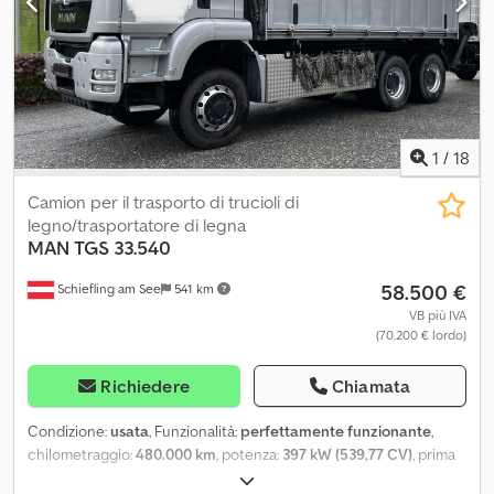
1
/
18
Camion per il trasporto di trucioli di
legno/trasportatore di legna
MAN
TGS 33.540
58.500 €
Schiefling am See
541 km
VB più IVA
(70.200 € lordo)
Richiedere
Chiamata
Condizione:
usata
, Funzionalità:
perfettamente funzionante
,
chilometraggio:
480.000 km
, potenza:
397 kW (539,77 CV)
, prima
immatricolazione:
06/2013
, tipo di carburante:
diesel
, peso a