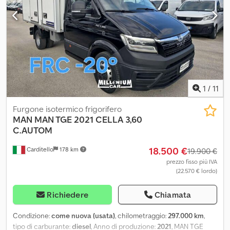
portelli laterali. Il veicolo è sempre tenuto in garage. Ne abbiamo
tre di questo tipo in magazzino. Dcedezti Nfjpfx Anrjk
1
/
11
Furgone isotermico frigorifero
MAN
MAN TGE 2021 CELLA 3,60
C.AUTOM
18.500 €
Carditello
178 km
19.900 €
prezzo fisso più IVA
(22.570 € lordo)
Richiedere
Chiamata
Condizione:
come nuova (usata)
, chilometraggio:
297.000 km
,
tipo di carburante:
diesel
, Anno di produzione:
2021
, MAN TGE