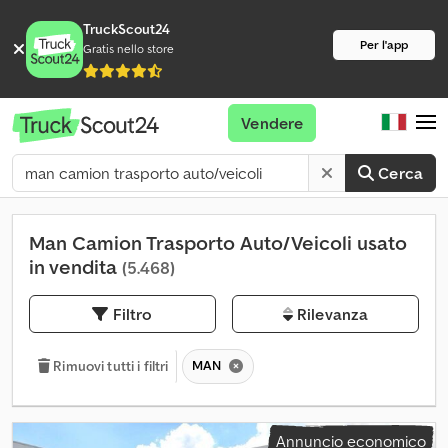
TruckScout24
Per l'app
Gratis nello store
Vendere
Cerca
Man Camion Trasporto Auto/Veicoli usato
in vendita
(5.468)
Filtro
Rilevanza
MAN
Rimuovi tutti i filtri
Annuncio economico