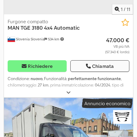
Cilindrata motore: 4.580 cc Peso totale ammesso: 9.500 kg
Contattate Tobias Ebert per ulteriori informazioni.
1
/
11
Furgone compatto
MAN
TGE 3180 4x4 Automatic
47.000 €
Slovenia Slovenia
534 km
VB più IVA
(57.340 € lordo)
Richiedere
Chiamata
Condizione:
nuovo
, Funzionalità:
perfettamente funzionante
,
chilometraggio:
27 km
, prima immatricolazione:
04/2024
, tipo di
carburante:
diesel
, carburante:
diesel
, colore:
giallo
, tipo di
ingranaggio:
automatico
, numero di posti:
2
, lunghezza totale:
Annuncio economico
5.986 mm
, larghezza totale:
2.040 mm
, altezza totale:
2.590 mm
,
Anno di produzione:
2024
, Equipaggiamento:
ABS, aria
condizionata, bloccaggio del differenziale, chiusura
centralizzata, controllo della velocità di crociera, porta
scorrevole, programma elettronico di stabilità (ESP),
regolazione elettrica dei finestrini
, Il veicolo è dotato di doppi