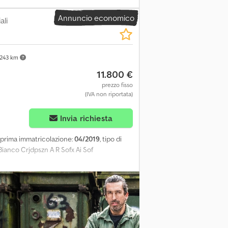
Annuncio economico
ali
243 km
11.800 €
prezzo fisso
(IVA non riportata)
Invia richiesta
, prima immatricolazione:
04/2019
, tipo di
Bianco Crjdpszn A R Sofx Ai Sof