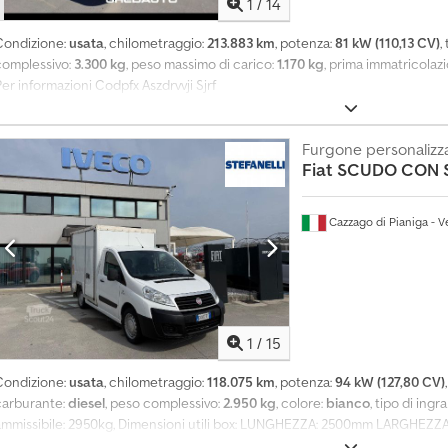
1
/
14
i
o
Condizione:
usata
, chilometraggio:
213.883 km
, potenza:
81 kW (110,13 CV)
,
n
complessivo:
3.300 kg
, peso massimo di carico:
1.170 kg
, prima immatricolaz
i
er informazioni Codpfx Aszdrvvji Sjrf
d
i
i
Furgone personalizz
n
Fiat
SCUDO CON 
t
e
r
Cazzago di Pianiga - V
e
s
s
a
t
i
a
1
/
15
l
m
Condizione:
usata
, chilometraggio:
118.075 km
, potenza:
94 kW (127,80 CV)
e
carburante:
diesel
, peso complessivo:
2.950 kg
, colore:
bianco
, tipo di ing
s
ammissibile: 2950kg, Dimensioni utili box: LUNGHEZZA: 2500mm LARGHE
e
1800mm ALTEZZA 1820mm Portata sponda posteriore KG 500 PORTATA UTILE 