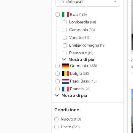
Illimitato
(847)
d
s
Italia
(186)
a
Lombardia
(48)
m
Campania
d
(33)
Veneto
(32)
Emilia-Romagna
(19)
Piemonte
(19)
t
Mostra di più
a
Germania
(468)
s
Belgio
(58)
Paesi Bassi
(43)
c
Francia
(26)
m
m
Mostra di più
C
l
2
d
Condizione
(
l
N
Nuovo
(118)
Usato
(729)
a