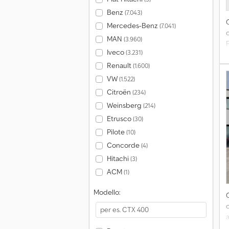
Benz
(7.043)
Mercedes-Benz
(7.041)
MAN
(3.960)
P
Iveco
(3.231)
Renault
(1.600)
VW
(1.522)
Citroën
(234)
Weinsberg
(214)
Etrusco
(30)
Pilote
(10)
Concorde
(4)
Hitachi
(3)
ACM
(1)
Modello: