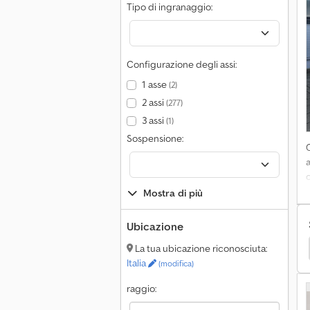
Tipo di ingranaggio:
d
L
Configurazione degli assi:
1 asse
(2)
o
i
2 assi
(277)
3 assi
(1)
T
Sospensione:
r
c
Mostra di più
p
d
Ubicazione
it Roulotte/Camper
Clever Altri Camper & Roulotte
La tua ubicazione riconosciuta:
p
Italia
a
(modifica)
s
raggio:
r
d