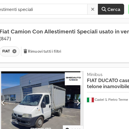
Cerca
Fiat Camion Con Allestimenti Speciali usato in ve
(847)
FIAT
V
Rimuovi tutti i filtri
e
n
d
i
Minibus
a
FIAT
DUCATO cass
p
telone inamovibil
i
ù
Castel S. Pietro Terme
d
i
4
m
i
l