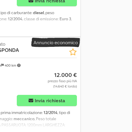
Invia richiesta
 tipo di carburante:
diesel
, peso
ione:
12/2004
, classe di emissione:
Euro 3
,
Annuncio economico
ato
SPONDA
e
400 km
12.000 €
prezzo fisso più IVA
(14.640 € lordo)
Invia richiesta
, prima immatricolazione:
12/2014
, tipo di
ranaggio:
meccanico
, Peso totale
ZZA PASSARUOTA: 1200mm LARGHEZZA:
850KG Crjdpfx Aisyrutze Sjf