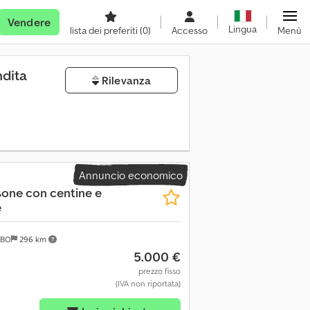
Vendere
Lingua
lista dei preferiti
(0)
Accesso
Menù
ndita
Rilevanza
Annuncio economico
one con centine e
e
 BO
296 km
5.000 €
prezzo fisso
(IVA non riportata)