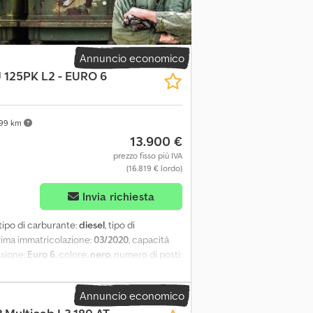
Annuncio economico
J 125PK L2 - EURO 6
199 km
13.900 €
prezzo fisso più IVA
(16.819 € lordo)
Invia richiesta
 tipo di carburante:
diesel
, tipo di
prima immatricolazione:
03/2020
, capacità
ssione:
Euro 6
, colore:
nero
, numero di posti:
iamento:
ABS, aria condizionata, chiusura
 di stabilità (ESP), sensori di
Annuncio economico
obilizzatore
, Informazioni generali Numero
formazioni tecniche Coppia: 320 Nm Numero