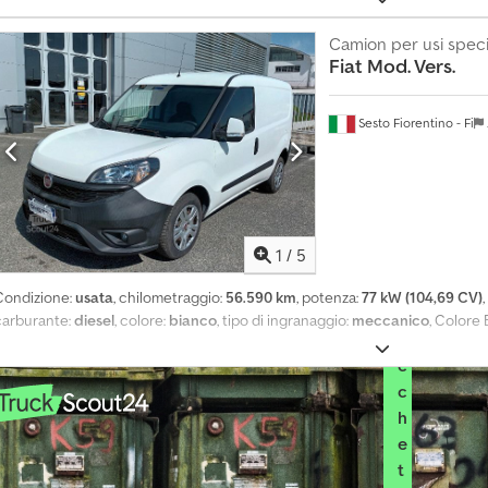
S
Camion per usi speci
e
Fiat
Mod. Vers.
l
e
Sesto Fiorentino - Fi
z
i
o
n
i
1
/
5
i
l
Condizione:
usata
, chilometraggio:
56.590 km
, potenza:
77 kW (104,69 CV)
p
carburante:
diesel
, colore:
bianco
, tipo di ingranaggio:
meccanico
, Colore 
a
c
c
h
e
t