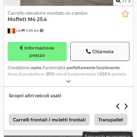
1
/
3
Carrello elevatore montato su camion
Moffett
M4 25.4
Lier
1.199 km
Informazione
Chiamata
prezzo
Condizione:
usata
, Funzionalità:
perfettamente funzionante
,
Anno di produzione:
2010
, ore di funzionamento:
1.650 h
, portata:
2.500 kg
, altezza di sollevamento:
3.000 mm
, tipo di carburante:
diesel
, tipo di montante:
duplex
, colore:
rosso
, Il MOFFETT M4 25.4
è un carrello elevatore compatto del 2010 con circa 1.650 ore di
Scopri altri veicoli usati
funzionamento. Cjdpezpw T Refx Akwsrf
e
Carrelli frontali / muletti frontali
Transpallet
Annuncio economico