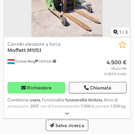
1
/
3
Carrello elevatore a forca
Moffett
M1.15.1
4.500 €
Colmar-Berg
1.015 km
VB più IVA
(5.265 € lordo)
Richiedere
Chiamata
Condizione:
usata
, Funzionalità:
funzionalità limitata
, Anno di
produzione:
2007
, ore di funzionamento:
7.000 h
, portata:
1.500 kg
,
altezza di sollevamento:
3.000 mm
, baricentro del carico:
600 mm
,
tipo di carburante:
diesel
, tipo di montante:
Simplex
, altezza di
costruzione:
2.315 mm
, potenza:
Salva ricerca
19,49 kW (26,50 CV)
, costruttore
di motori:
Kubota
, tipo di ingranaggio:
idrostatico
, capacità della