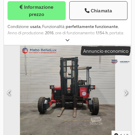
Informazione
Chiamata
prezzo
Condizione:
usata
, Funzionalità:
perfettamente funzionante
,
Anno di produzione:
2016
, ore di funzionamento:
1.154 h
, portata:
2.500 kg
, altezza di sollevamento:
3.000 mm
, tipo di carburante:
diesel
, tipo di montante:
duplex
, colore:
rosso
, Il MOFFETT M5 25.3
Annuncio economico
è un carrello elevatore portatile del 2016, con circa 1.154 ore di
funzionamento. Crsdjzpxcgepfx Akwjf