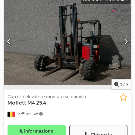
1
/
3
Carrello elevatore montato su camion
Moffett
M4 25.4
Lier
1.199 km
Informazione
Chiamata