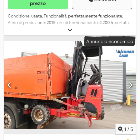
prezzo
Condizione:
usata
, Funzionalità:
perfettamente funzionante
,
Anno di produzione:
2015
, ore di funzionamento:
2.200 h
, portata:
2.500 kg
, altezza di sollevamento:
3.660 mm
, tipo di carburante:
diesel
, tipo di montante:
duplex
, Il MOFFETT M4 25.4 è un carrello
Annuncio economico
elevatore trasportabile del 2015, con circa 2200 ore di utilizzo.
Crjdjzpw Syopfx Akwsf
1
/
5