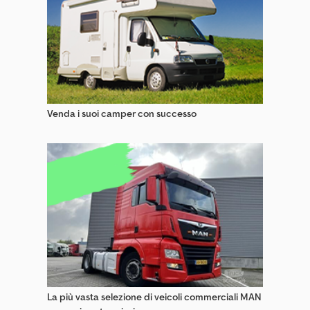
Carrelli Elevatori Fuoristrada
Carrelli Elevatori Laterali
Carrelli Per Corsie Strette (Vna)
Carrelli Porta Moto
Venda i suoi camper con successo
Carri Caricatori
Combilift R Carrelli Elevatori
Dan Truck Carrelli Elevatori
Linde H Carrelli Elevatori
Linde R Carrelli Elevatori
La più vasta selezione di veicoli commerciali MAN