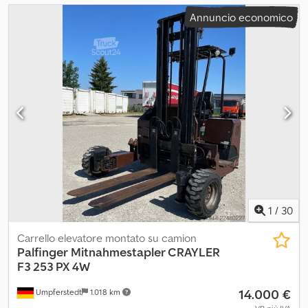
Annuncio economico
1
/
30
Carrello elevatore montato su camion
Palfinger
Mitnahmestapler CRAYLER
F3 253 PX 4W
14.000 €
Umpferstedt
1.018 km