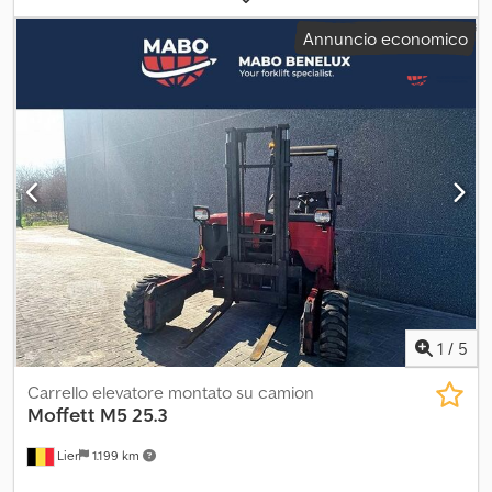
duplex
, Il MOFFET M4 25.3 è dotato di posizionatore forche. L’anno
Annuncio economico
di costruzione di questa macchina è il 2015, con un’altezza di
sollevamento di 3620 mm. Crodpfsw Ty Elox Akwsf
1
/
5
Carrello elevatore montato su camion
Moffett
M5 25.3
Lier
1.199 km