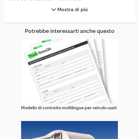
Mostra di più
Altro Carrelli Elevatori Laterali
Altro Carrelli Per Corsie Strette (Vna)
Potrebbe interessarti anche questo
Altro Carrelli Porta Moto
Altro Carri Caricatori
Atlet Carrelli A Quattro Vie
Baumann As Carrelli Elevatori
Baumann Gs Carrelli Elevatori
Bt Rre Carrelli Elevatori
Modello di contratto multilingue per veicolo usati
Bt Rt Carrelli Elevatori
Carrelli / Muletti Per Container
Carrelli A Quattro Vie