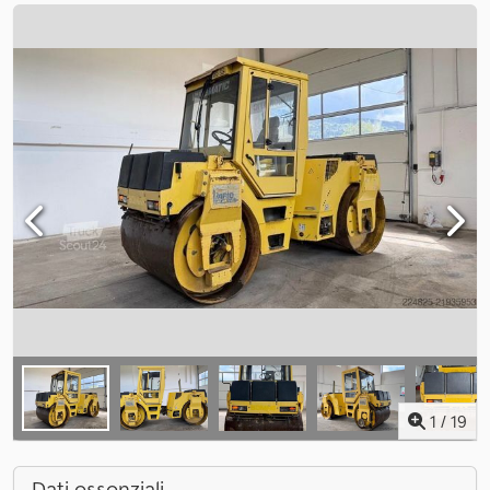
1
/
19
Dati essenziali