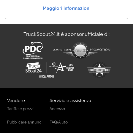
informazioni = Configurazione assi Sospensione: balestre Asse 1:
Maggiori informazioni
Misura pneumatici: 315/80 R22.5; Sterzante; Battistrada sinistra:
20%; Battistrada destra: 20% Asse 2: Misura pneumatici: 315/80
R22.5; Sterzante; Battistrada sinistra: 90%; Battistrada destra: 50%
Asse 3: Misura pneumatici: 295/80 R22.5; Gemellato; Battistrada
TruckScout24.it è sponsor ufficiale di:
sinistra esterna: 50%; Battistrada destra esterna: 50% Asse 4:
Misura pneumatici: 295/80 R22.5; Gemellato; Battistrada sinistra
esterna: 40%; Battistrada destra esterna: 50% Pesi Massa
complessiva a pieno carico: 34.000 kg Massa rimorchiabile max:
37.500 kg Funzionalità Gru: Palfinger Epsilon E120L, dietro la
cabina Layout Numero di posti letto: 1 Identificazione Targa:
LK57DBX = Informazioni aziendali = Per ulteriori informazioni su
questo veicolo, chiamare: oppure scrivere a: . La panoramica
completa dello stock è disponibile su: . Non dimenticate di
iscrivervi alla nostra newsletter per aggiornamenti settimanali sul
nostro stock.
Vendere
Servizio e assistenza
Tariffe e prezzi
Accesso
Pubblicare annunci
FAQ/Aiuto