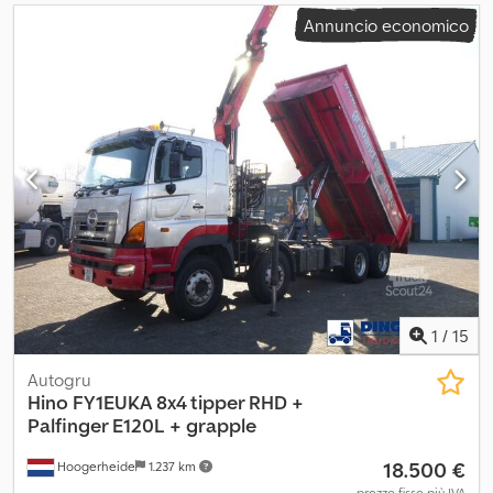
Annuncio economico
1
/
15
Autogru
Hino
FY1EUKA 8x4 tipper RHD +
Palfinger E120L + grapple
18.500 €
Hoogerheide
1.237 km
prezzo fisso più IVA