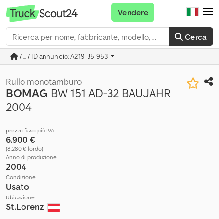
Vendere
Cerca
/ ... / ID annuncio: A219-35-953
Rullo monotamburo
BOMAG
BW 151 AD-32 BAUJAHR
2004
prezzo fisso più IVA
6.900 €
(8.280 € lordo)
Anno di produzione
2004
Condizione
Usato
Ubicazione
St.Lorenz