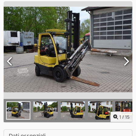
1
/
15
Dati essenziali