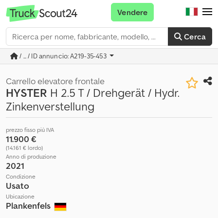
Vendere
Cerca
/ ... / ID annuncio: A219-35-453
Carrello elevatore frontale
HYSTER
H 2.5 T / Drehgerät / Hydr.
Zinkenverstellung
prezzo fisso più IVA
11.900 €
(14.161 € lordo)
Anno di produzione
2021
Condizione
Usato
Ubicazione
Plankenfels