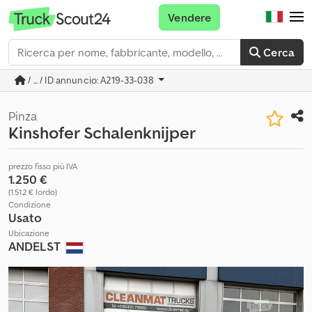
Vendere
Cerca
/ ... / ID annuncio: A219-33-038
Pinza
Kinshofer Schalenknijper
prezzo fisso più IVA
1.250 €
(1.512 € lordo)
Condizione
Usato
Ubicazione
ANDELST