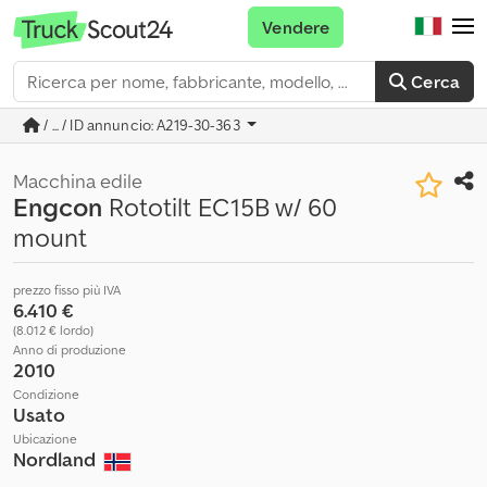
Vendere
Cerca
/ ... / ID annuncio: A219-30-363
Macchina edile
Engcon
Rototilt EC15B w/ 60
mount
prezzo fisso più IVA
6.410 €
(8.012 € lordo)
Anno di produzione
2010
Condizione
Usato
Ubicazione
Nordland