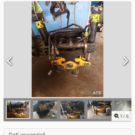
1
/
6
Dati essenziali