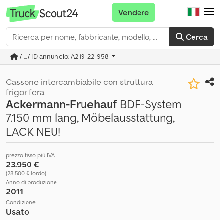
Vendere
Cerca
/ ... / ID annuncio: A219-22-958
Cassone intercambiabile con struttura
frigorifera
Ackermann-Fruehauf
BDF-System
7.150 mm lang, Möbelausstattung,
LACK NEU!
prezzo fisso più IVA
23.950 €
(28.500 € lordo)
Anno di produzione
2011
Condizione
Usato