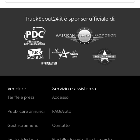
TruckScout24.it è sponsor ufficiale di:
Vendere
Servizio e assistenza
Tariffe e prezzi
Accesso
Pubblicare annunci
FAQ/Aiuto
Gestisci annunci
Contatto
Sigillo di Fiducia
Modello di contratto d'acquisto