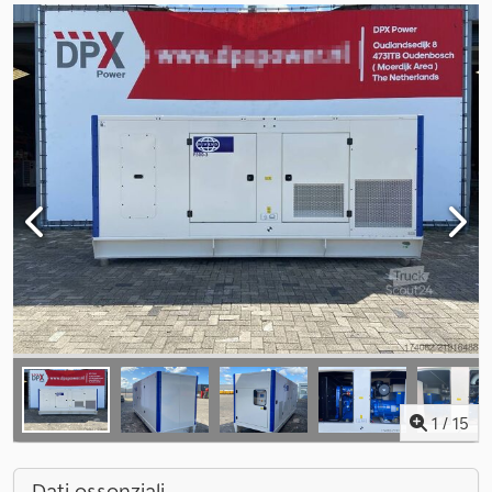
1
/
15
Dati essenziali