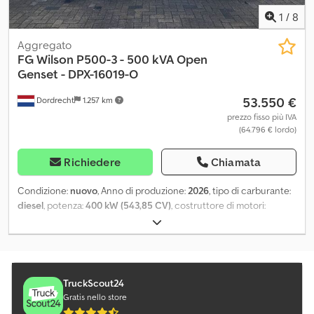
1
/
8
Aggregato
FG Wilson
P500-3 - 500 kVA Open
Genset - DPX-16019-O
53.550 €
Dordrecht
1.257 km
prezzo fisso più IVA
(64.796 € lordo)
Richiedere
Chiamata
Condizione:
nuovo
, Anno di produzione:
2026
, tipo di carburante:
diesel
, potenza:
400 kW (543,85 CV)
, costruttore di motori:
Perkins 2506A-E15TAG1
, = Altre opzioni e accessori = - Batteria -
Quadro di controllo - Autocisterna = Ulteriori informazioni =
Cjdpfxswaqxwj Ah Hjrf Utilizzo previsto: Edilizia Peso a vuoto: 3.661
kg Potenza del generatore: 500 kVA Dimensioni vano di carico:
380 x 113 x 222 cm Marcatura CE: sì Capacità serbatoio acqua: 888
TruckScout24
l Paese di produzione: CN Per ulteriori informazioni contattare il
Gratis nello store
team DPX.