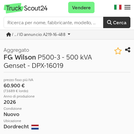
Vendere
Cerca
/ ... / ID annuncio: A219-16-488
Aggregato
FG Wilson
P500-3 - 500 kVA
Genset - DPX-16019
prezzo fisso più IVA
60.900 €
(73.689 € lordo)
Anno di produzione
2026
Condizione
Nuovo
Ubicazione
Dordrecht