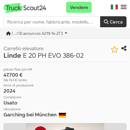
Vendere
Cerca
/ ... / ID annuncio: A219-14-273
Carrello elevatore
Linde
E 20 PH EVO 386-02
prezzo fisso più IVA
47.700 €
(56.763 € lordo)
Anno di produzione
2024
Condizione
Usato
Ubicazione
Garching bei München