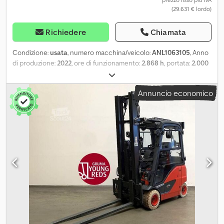
(29.631 € lordo)
- Ventilazione attiva durante il caricamento - Caricamento
posteriore - Interruttore sul lunotto posteriore con
autorizzazione alla marcia - LSP 0,5 Rif.: ANL1057512
Richiedere
Chiamata
Condizione:
usata
, numero macchina/veicolo:
ANL1063105
, Anno
di produzione:
2022
, ore di funzionamento:
2.868 h
, portata:
2.000
kg
, altezza di sollevamento:
6.075 mm
, sollevamento libero:
2.070
mm
, baricentro del carico:
500 mm
, tipo di montante:
triplex
,
Annuncio economico
capacità della batteria:
700 Ah
, tensione della batteria:
48 V
,
larghezza del telaio portaforcelle:
980 mm
, lunghezza delle
forche:
1.200 mm
, dimensione pneumatico anteriore:
200/50-10
,
misura pneumatico posteriore:
16x6-8
, peso a vuoto:
4.047 kg
,
altezza totale:
2.680 mm
, lunghezza totale:
2.087 mm
, larghezza
totale:
1.172 mm
, carburante:
elettricità
, - Aquamatic a batteria -
Presa per veicolo MRC 160A - Portello batteria a 180° per la
sostituzione della batteria - Convertitore di tensione - Veicolo:
doppio sistema idraulico ausiliario - Montante: doppio sistema
idraulico ausiliario - Traslatore laterale, integrato - Dispositivo di
posizionamento delle forche senza traslazione laterale KAUP
2T160B, larghezza 1150 mm - Cabina completa - Riscaldamento -
Fari anteriori VertiLights Dcodpfxoznfiwo Adqek - 1 luce di