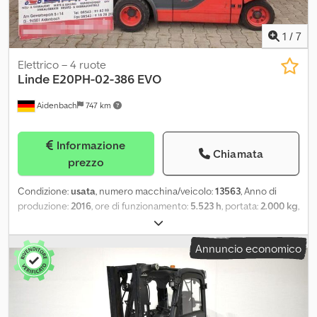
1
/
7
Elettrico – 4 ruote
Linde
E20PH-02-386 EVO
Aidenbach
747 km
Informazione
Chiamata
prezzo
Condizione:
usata
, numero macchina/veicolo:
13563
, Anno di
produzione:
2016
, ore di funzionamento:
5.523 h
, portata:
2.000 kg
,
altezza di sollevamento:
4.620 mm
, sollevamento libero:
1.550 mm
,
altezza di costruzione:
2.120 mm
, dimensione pneumatico
Annuncio economico
anteriore:
200/50-10/6.50
, misura pneumatico posteriore:
16x6-8
,
peso complessivo:
2.760 kg
, tipo motore: elettrico, costruttore:
Linde Dcodpfew Ara Usx Adqek