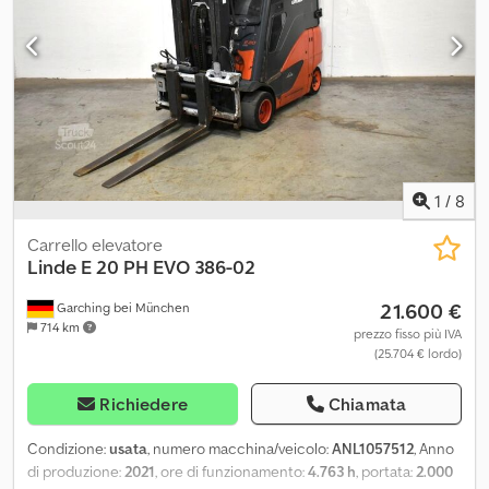
1
/
8
Carrello elevatore
Linde
E 20 PH EVO 386-02
21.600 €
Garching bei München
714 km
prezzo fisso più IVA
(25.704 € lordo)
Richiedere
Chiamata
Condizione:
usata
, numero macchina/veicolo:
ANL1057512
, Anno
di produzione:
2021
, ore di funzionamento:
4.763 h
, portata:
2.000