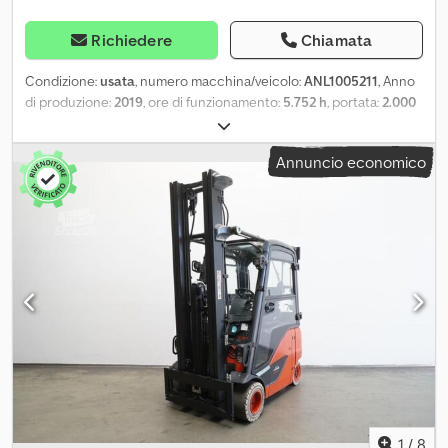
Richiedere
Chiamata
Condizione:
usata
, numero macchina/veicolo:
ANL1005211
, Anno
di produzione:
2019
, ore di funzionamento:
5.752 h
, portata:
2.000
kg
, altezza di sollevamento:
4.625 mm
, sollevamento libero:
1.520
mm
, baricentro del carico:
500 mm
, tipo di montante:
triplex
,
Annuncio economico
capacità della batteria:
775 Ah
, tensione della batteria:
48 V
,
larghezza del telaio portaforcelle:
980 mm
, lunghezza delle
forche:
900 mm
, dimensione pneumatico anteriore:
200/50-10
,
misura pneumatico posteriore:
16x6-8
, peso a vuoto:
3.803 kg
,
altezza totale:
2.120 mm
, lunghezza totale:
2.087 mm
, larghezza
totale:
1.172 mm
, carburante:
elettricità
, - Aquamatic con batteria
Dsdpjzkmvkofx Adqsck - Connettore per veicolo MRC 160A -
Portello batteria a 180° per la sostituzione della batteria -
Convertitore di tensione - Veicolo: sistema idraulico ausiliario
doppio - Montante: sistema idraulico ausiliario doppio - Supporto
forche - Traslatore laterale KAUP 2T151P2, larghezza 1040 mm -
Telaio in acciaio + parabrezza, tettuccio e lunotto - 2 faretti da
lavoro a LED anteriori - 1 faro di retromarcia a LED posteriore -
Faro di segnalazione posteriore: BlueSpot - Specchietto
1
/
8