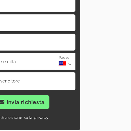
Paese
 e città
ivenditore
Invia richiesta
chiarazione sulla privacy