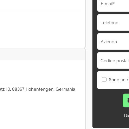
E-mail*
Telefono
Azienda
Codice postale
Sono un r
atz 10, 88367 Hohentengen, Germania
Di