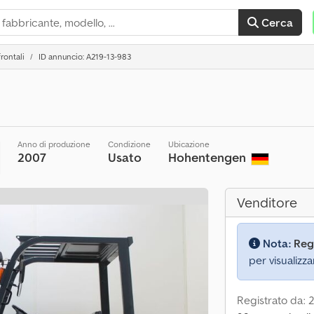
Cerca
frontali
ID annuncio: A219-13-983
Anno di produzione
Condizione
Ubicazione
2007
Usato
Hohentengen
Venditore
Nota:
Reg
per visualizza
Registrato da: 