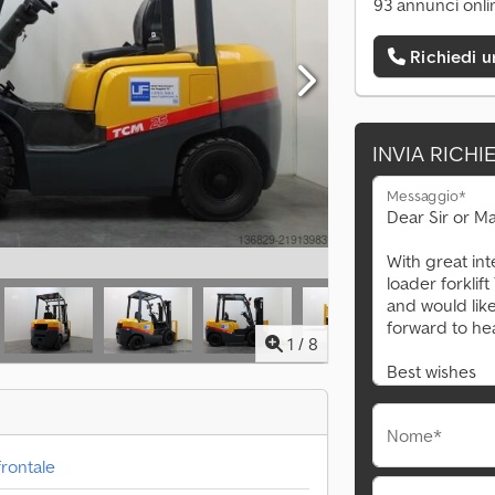
93 annunci onli
Richiedi 
INVIA RICHI
Messaggio*
1
/
8
Nome*
frontale