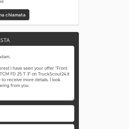
ne
una chiamata
ESTA