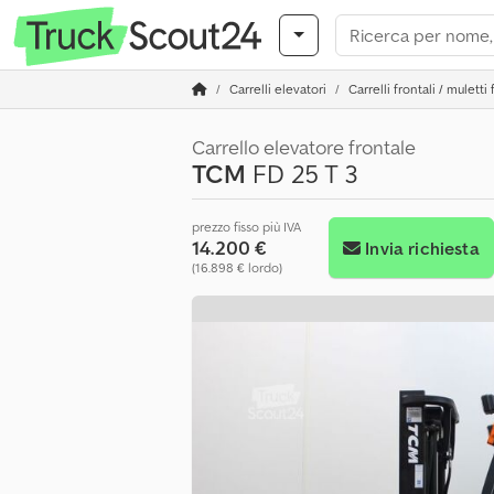
Carrelli elevatori
Carrelli frontali / muletti 
Carrello elevatore frontale
TCM
FD 25 T 3
prezzo fisso più IVA
14.200 €
Invia richiesta
(16.898 € lordo)