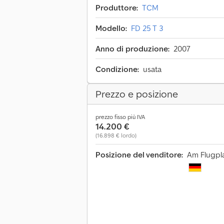
Produttore:
TCM
Modello:
FD 25 T 3
Anno di produzione:
2007
Condizione:
usata
Prezzo e posizione
prezzo fisso più IVA
14.200 €
(16.898 € lordo)
Posizione del venditore:
Am Flugpl