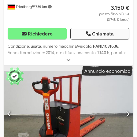
3.150 €
Friedberg
739 km
prezzo fisso più IVA
(3.748 € lordo)
Richiedere
Chiamata
Condizione:
usata
, numero macchina/veicolo:
FANL1031636
,
Anno di produzione:
2014
, ore di funzionamento:
1.140 h
, portata:
2.000 kg
, baricentro del carico:
600 mm
, capacità della batteria:
250 Ah
, tensione della batteria:
24 V
, larghezza del telaio
Annuncio economico
portaforcelle:
560 mm
, lunghezza delle forche:
1.150 mm
, peso a
vuoto:
495 kg
, lunghezza totale:
1.750 mm
, larghezza totale:
700
mm
, carburante:
elettricità
, - Aquamatic a batteria - Connettore
per veicoli REMA 80A - Sostituzione verticale della batteria -
Forbice con corsa da 560 a 1150 mm - SafetySpeed - Marcia lenta
Dwodpfxezq Tbto Am Asa - Controllo accessi: interruttore a
chiave - Quadro strumenti combinato - LSP 0.6 Rif.: FANL1031636