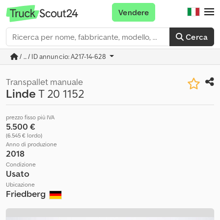
Vendere
Cerca
/ ... / ID annuncio: A217-14-628
Transpallet manuale
Linde
T 20 1152
prezzo fisso più IVA
5.500 €
(6.545 € lordo)
Anno di produzione
2018
Condizione
Usato
Ubicazione
Friedberg