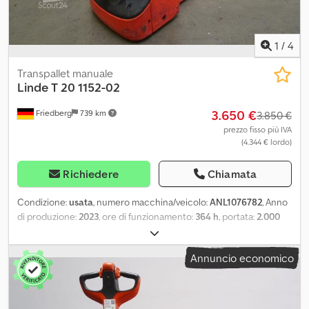
1
/
4
Transpallet manuale
Linde
T 20 1152-02
3.650 €
Friedberg
739 km
3.850 €
prezzo fisso più IVA
(4.344 € lordo)
Richiedere
Chiamata
Condizione:
usata
, numero macchina/veicolo:
ANL1076782
, Anno
di produzione:
2023
, ore di funzionamento:
364 h
, portata:
2.000
kg
, baricentro del carico:
600 mm
, capacità della batteria:
250 Ah
,
tensione della batteria:
24 V
, larghezza del telaio portaforcelle:
Annuncio economico
520 mm
, lunghezza delle forche:
1.590 mm
, peso a vuoto:
364 kg
,
lunghezza totale:
2.250 mm
, larghezza totale:
720 mm
, carburante:
elettricità
, - Aquamatic a batteria - Presa veicolo MRC 80A
Dwodpfsyxtlqox Am Asa - Cambio batteria verticale - Varie, 520 /