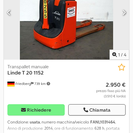
interruttore a chiave - LSP 0.6
1
/
4
Transpallet manuale
Linde
T 20 1152
2.950 €
Friedberg
739 km
prezzo fisso più IVA
(3.510 € lordo)
Richiedere
Chiamata
Condizione:
usata
, numero macchina/veicolo:
FANL1031464
,
Anno di produzione:
2014
, ore di funzionamento:
628 h
, portata: