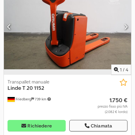
1
/
4
Transpallet manuale
Linde
T 20 1152
1.750 €
Friedberg
739 km
prezzo fisso più IVA
(2.082 € lordo)
Richiedere
Chiamata