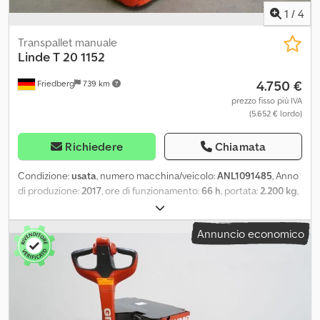
1
/
4
Transpallet manuale
Linde
T 20 1152
4.750 €
Friedberg
739 km
prezzo fisso più IVA
(5.652 € lordo)
Richiedere
Chiamata
Condizione:
usata
, numero macchina/veicolo:
ANL1091485
, Anno
di produzione:
2017
, ore di funzionamento:
66 h
, portata:
2.200 kg
,
altezza di sollevamento:
300 mm
, sollevamento libero:
300 mm
,
baricentro del carico:
600 mm
, tipo di montante:
Simplex
,
Annuncio economico
capacità della batteria:
250 Ah
, tensione della batteria:
24 V
,
larghezza del telaio portaforcelle:
525 mm
, lunghezza delle
forche:
900 mm
, peso a vuoto:
918 kg
, lunghezza totale:
1.800 mm
,
larghezza totale:
720 mm
, carburante:
elettricità
, - Aquamatic e
circolazione elettrolitica sulla batteria Dwodpfx Amoy E Ahbo Aja -
Connettore veicolo MRC 80A - Cambio batteria verticale - Benna