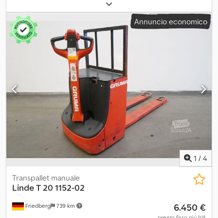
2.000 kg
, baricentro del carico:
600 mm
, capacità della batteria:
250 Ah
, tensione della batteria:
24 V
, larghezza del telaio
Annuncio economico
portaforcelle:
560 mm
, lunghezza delle forche:
1.150 mm
, peso a
vuoto:
515 kg
, lunghezza totale:
1.750 mm
, larghezza totale:
700
mm
, carburante:
elettricità
, - Aquamatic a batteria Dwodpfx
Amew Uu N Ij Asa - Spina veicolo REMA 80A - Cambio batteria
verticale - Forche 560 - 1150 mm - SafetySpeed - Marcia lenta -
Strumento combinato - LSP 0.6
1
/
4
Transpallet manuale
Linde
T 20 1152-02
6.450 €
Friedberg
739 km
prezzo fisso più IVA