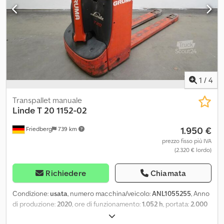
525/900 - SafetySpeed - Marcia lenta - Controllo accesso: codice
PIN - ROTABATT - Portata 2.200 kg - Adatto per BR 387 e 388 -
Batterie con 4+5 PzS - Larghezza delle forche 525 mm -
Sollevamento da 150 a 300 mm - LSP 0.6
1
/
4
Transpallet manuale
Linde
T 20 1152-02
1.950 €
Friedberg
739 km
prezzo fisso più IVA
(2.320 € lordo)
Richiedere
Chiamata
Condizione:
usata
, numero macchina/veicolo:
ANL1055255
, Anno
di produzione:
2020
, ore di funzionamento:
1.052 h
, portata:
2.000
kg
, baricentro del carico:
600 mm
, capacità della batteria:
250 Ah
,