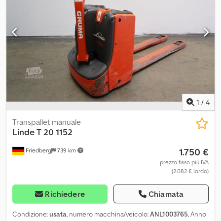
1590 / 188 mm - Griglia di protezione carico: 1310 mm sopra il
pavimento - SafetySpeed - Marcia lenta - Controllo accesso:
interruttore a chiave - Marcia lenta - Safety Speed - Griglia di
protezione carico 1310 mm sopra il pavimento - Scomparto
batteria speciale accorciato - Lunghezza speciale delle forche
1.590 mm - LSP 0,6
1
/
4
Transpallet manuale
Linde
T 20 1152
1.750 €
Friedberg
739 km
prezzo fisso più IVA
(2.082 € lordo)
Richiedere
Chiamata
Condizione:
usata
, numero macchina/veicolo:
ANL1003765
, Anno