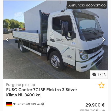
ingranaggio:
automatico
, volume dello spazio di carico:
33 m³
,
Annuncio economico
lunghezza spazio di carico:
6.160 mm
, larghezza vano di carico:
2.440 mm
, altezza vano di carico:
2.250 mm
, Equipaggiamento:
ABS, aria condizionata, sponda idraulica
, * 20675 - ID per
richieste telefoniche Chsdpfxozqivaj Al Aja * Elettrico * Airbag,
telecamera posteriore, sedili riscaldati, parabrezza riscaldato,
volante riscaldato, climatizzatore, radio, cambio automatico,
specchietti riscaldati, 3 posti * Barre di fissaggio * Cassone
ribaltabile Dautel, portata 1.000 kg, sistema di blocco per il
trasporto * Versione con peso: 9,5 tonnellate * Cassone leggero
RAPID * Dimensioni pneumatici: 205/75R17,5 ----il nostro indirizzo
e-mail: i nostri servizi per voi: - Provvediamo all'ottenimento di
targhe provvisorie o di transito - Trasporto/consegna in tutta
l'UE - Sdoganamento dei veicoli verso paesi terzi Whatsapp per
inglese, tedesco, russo e altre lingue:
1
/
13
Furgone pick-up
FUSO
Canter 7C18E Elektro 3-Sitzer
Klima NL 3400 kg
29.900 €
Neuenstein
849 km
prezzo fisso più IVA