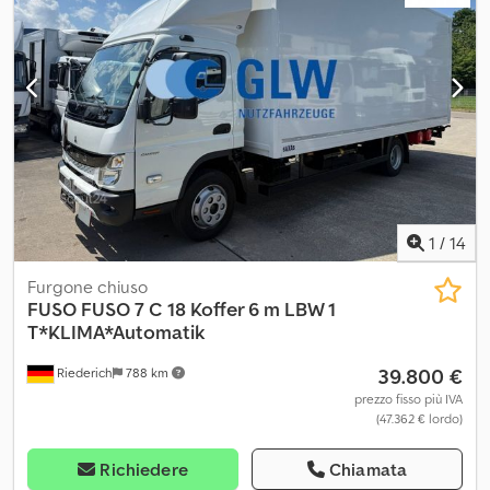
telefoniche * Cabina doppia, 6 posti * Airbag, cambio manuale a 5
marce, autoradio, climatizzatore, gancio di traino con attacco a
sfera intercambiabile, specchietto retrovisore riscaldato, sedile
autista con sospensioni e bracciolo per maggiore comfort *
Dimensioni pneumatici: 195/75R16C ----il nostro indirizzo e-mail: i
nostri servizi per voi: Codpjzr Dgvefx Al Aeha - Provvediamo
all'ottenimento di targhe provvisorie o di transito -
Trasporto/consegna in tutta l'UE - Sdoganamento di veicoli
verso paesi terzi Whatsapp per comunicazioni in inglese, tedesco,
russo e altre lingue:
1
/
14
Furgone chiuso
FUSO
FUSO 7 C 18 Koffer 6 m LBW 1
T*KLIMA*Automatik
39.800 €
Riederich
788 km
prezzo fisso più IVA
(47.362 € lordo)
Richiedere
Chiamata