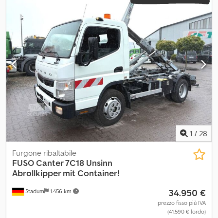
1
/
28
Furgone ribaltabile
FUSO
Canter 7C18 Unsinn
Abrollkipper mit Container!
34.950 €
Stadum
1.456 km
prezzo fisso più IVA
(41.590 € lordo)