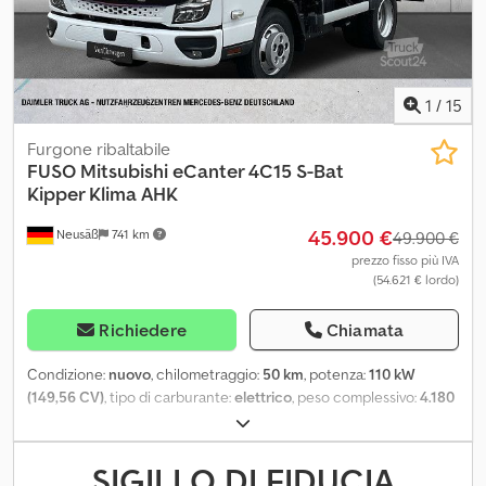
di carico utile: 2.770 kg Dimensioni interne del cassone:
Lunghezza: 4,38 metri Larghezza: 2,09 metri Altezza: 40 cm
1
/
15
Furgone ribaltabile
FUSO
Mitsubishi eCanter 4C15 S-Bat
Kipper Klima AHK
45.900 €
Neusäß
741 km
49.900 €
prezzo fisso più IVA
(54.621 € lordo)
Richiedere
Chiamata
Condizione:
nuovo
, chilometraggio:
50 km
, potenza:
110 kW
(149,56 CV)
, tipo di carburante:
elettrico
, peso complessivo:
4.180
kg
, passo:
2.500 mm
, efficienza energetica:
A
, colore:
bianco
,
cabina di guida:
altro
, tipo di ingranaggio:
automatico
, numero di
posti:
3
, Equipaggiamento:
ABS, aria condizionata, controllo della
SIGILLO DI FIDUCIA