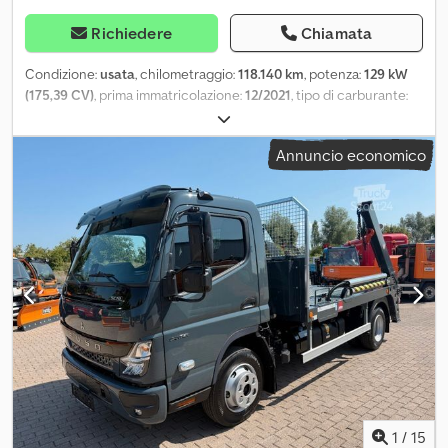
Richiedere
Chiamata
Condizione:
usata
, chilometraggio:
118.140 km
, potenza:
129 kW
(175,39 CV)
, prima immatricolazione:
12/2021
, tipo di carburante:
diesel
, peso complessivo:
7.490 kg
, colore:
bianco
, tipo di
ingranaggio:
meccanico
, classe di emissione:
Euro 6
, numero di
Annuncio economico
posti:
3
, Anno di produzione:
2021
, Equipaggiamento:
aria
condizionata, chiusura centralizzata
, Numero di magazzino: 5851
Fuso Canter 7C18 con cassone ribaltabile a rulli Unsinn, tipo SH-
5/3150 e 1 container - altri 5 container disponibili con
sovrapprezzo! Prezzo per unità: 1.200,00 euro, IVA esclusa! ----*
Produttore: Fuso * Tipo: Canter 7C18 - cassone ribaltabile a rulli *
Prima immatricolazione: 12/2021 * Cambio: meccanico a 5 marce *
Potenza: 175 CV / Euro 6 * Chilometraggio: circa 118.140 km * Peso
totale: 7.490 kg * Peso a vuoto, come indicato sul libretto di
circolazione: 3.555 kg * Carico utile: 3.935 kg * Cabina: cabina per
trasporto locale / 3 posti * Colore: bianco * Assi: 4x2 * Pneumatici:
205/75 R17,5 * Sospensioni: a balestre * Passo: circa 2,80 m *
Cassone ribaltabile a rulli Unsinn SH 5/3150 con controllo remoto
* Capacità di sollevamento: 5.000 kg * Serbatoio idraulico per
1
/
15