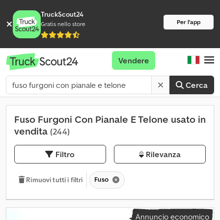
TruckScout24
Per l'app
Gratis nello store
Vendere
Cerca
Fuso Furgoni Con Pianale E Telone usato in
vendita
(244)
Filtro
Rilevanza
Fuso
Rimuovi tutti i filtri
Annuncio economico