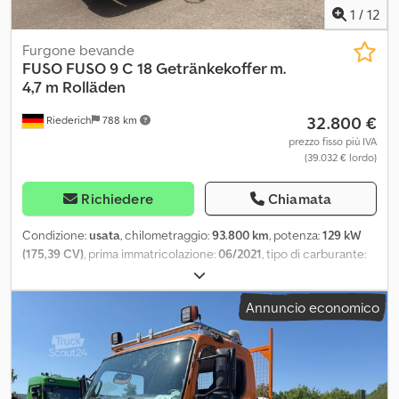
1
/
12
Furgone bevande
FUSO
FUSO 9 C 18 Getränkekoffer m.
4,7 m Rolläden
32.800 €
Riederich
788 km
prezzo fisso più IVA
(39.032 € lordo)
Richiedere
Chiamata
Condizione:
usata
, chilometraggio:
93.800 km
, potenza:
129 kW
(175,39 CV)
, prima immatricolazione:
06/2021
, tipo di carburante:
diesel
, peso complessivo:
7.490 kg
, colore:
bianco
, tipo di
ingranaggio:
automatico
, classe di emissione:
Euro 6
, numero di
Annuncio economico
posti:
2
, lunghezza spazio di carico:
4.720 mm
, larghezza vano di
carico:
2.265 mm
, altezza vano di carico:
1.810 mm
, Anno di
produzione:
2021
, Equipaggiamento:
ABS, aria condizionata, filtro
antiparticolato
, FUSO 9 C 18, furgone per bevande, 4,70 m *
Furgone con scomparti e tende laterali a rullo * Carico utile di