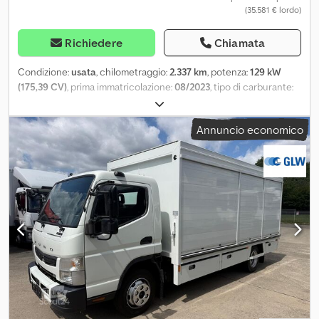
(35.581 € lordo)
Richiedere
Chiamata
Condizione:
usata
, chilometraggio:
2.337 km
, potenza:
129 kW
(175,39 CV)
, prima immatricolazione:
08/2023
, tipo di carburante:
elettrico
, peso complessivo:
7.490 kg
, colore:
bianco
, tipo di
ingranaggio:
automatico
, volume dello spazio di carico:
3 m³
,
Annuncio economico
lunghezza spazio di carico:
4.260 mm
, larghezza vano di carico:
2.230 mm
, altezza vano di carico:
400 mm
, * 20045 - ID per
richieste telefoniche * Elettrico * Airbag, specchietti retrovisori
riscaldati, autoradio, sedili riscaldati, parabrezza riscaldato, volante
riscaldato, 3 posti, cambio automatico, climatizzatore, visiera
parasole, ruota elettrica * Allestimento SCATALONI * Dimensione
pneumatici: 205/75R17,5 ----il nostro indirizzo e-mail: il nostro
servizio per voi: - Procurare targhe provvisorie o di esportazione -
Trasporto/consegna in tutta l'UE - Sdoganamento di veicoli verso
paesi terzi Chjdpfx Aozqiu Nol Aja Whatsapp per inglese, tedesco,
russo e altre lingue: