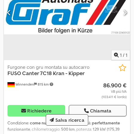
Ulm. Codpfx Alozbvx Rj Ajha
1
/
1
Furgone con gru montata su autocarro
FUSO
Canter 7C18 Kran - Kipper
86.900 €
Winnenden
815 km
VB più IVA
(103.411 € lordo)
Richiedere
Chiamata
Salva ricerca
Condizione:
come nuova (usata)
, Funzionalità:
perfettamente
funzionante
, chilometraggio:
500 km
, potenza:
129 kW (175,39