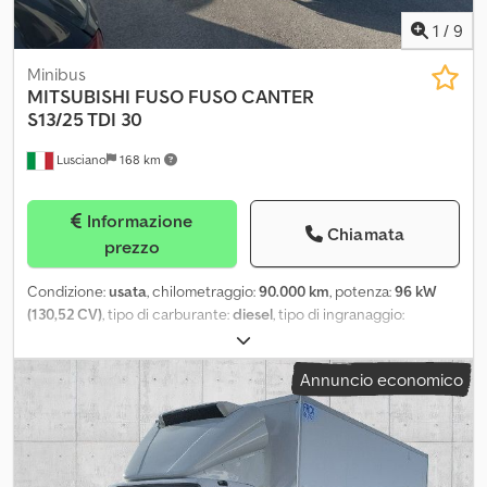
Cabina: doppia Massa totale a carico: 6.500 kg Chodpfx Alozhfdue
Aoa Per ulteriori informazioni, contatti Tobias Ebert.
1
/
9
Minibus
MITSUBISHI FUSO
FUSO CANTER
S13/25 TDI 30
Lusciano
168 km
Informazione
Chiamata
prezzo
Condizione:
usata
, chilometraggio:
90.000 km
, potenza:
96 kW
(130,52 CV)
, tipo di carburante:
diesel
, tipo di ingranaggio:
meccanico
, prima immatricolazione:
03/2019
, classe di emissione:
Euro 6
, colore:
bianco
, numero di posti:
2
, Anno di produzione:
Annuncio economico
2019
,