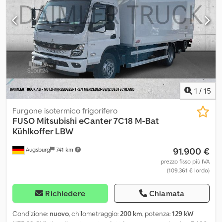
1
/
15
Furgone isotermico frigorifero
FUSO
Mitsubishi eCanter 7C18 M-Bat
Kühlkoffer LBW
91.900 €
Augsburg
741 km
prezzo fisso più IVA
(109.361 € lordo)
Richiedere
Chiamata
Condizione:
nuovo
, chilometraggio:
200 km
, potenza:
129 kW