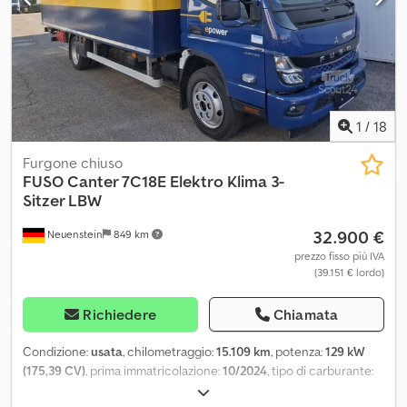
Piattaforma di carico Dautel 1.000 kg, altezza: 1,80 m * Dimensioni
pneumatici: 205/75R17,5 ----il nostro indirizzo e-mail: il nostro
servizio per voi: Csdpfozqivgox Al Ajha - Procurare targhe a breve
termine o targhe doganali - Trasporto/consegna in tutta l'UE -
Sdoganamento di veicoli verso paesi terzi Whatsapp per inglese,
tedesco, russo e altre lingue:
1
/
18
Furgone chiuso
FUSO
Canter 7C18E Elektro Klima 3-
Sitzer LBW
32.900 €
Neuenstein
849 km
prezzo fisso più IVA
(39.151 € lordo)
Richiedere
Chiamata
Condizione:
usata
, chilometraggio:
15.109 km
, potenza:
129 kW
(175,39 CV)
, prima immatricolazione:
10/2024
, tipo di carburante:
elettrico
, peso complessivo:
7.490 kg
, colore:
blu
, tipo di