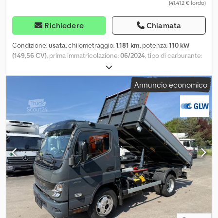
(41.412 € lordo)
Richiedere
Chiamata
Condizione:
usata
, chilometraggio:
1.181 km
, potenza:
110 kW
(149,56 CV)
, prima immatricolazione:
06/2024
, tipo di carburante:
elettrico
, peso complessivo:
4.180 kg
, prossima ispezione (TÜV):
04/2027
, colore:
grigio
, tipo di ingranaggio:
automatico
, numero
Annuncio economico
di posti:
3
, volume dello spazio di carico:
3 m³
, lunghezza spazio di
carico:
3.457 mm
, larghezza vano di carico:
2.036 mm
, altezza
vano di carico:
400 mm
, Anno di produzione:
2024
,
Equipaggiamento:
ABS, chiusura centralizzata, programma
elettronico di stabilità (ESP)
, * FUSO 4 C 15 eCanter RIBALTABILE
Scalottini 3,50 m trilaterale * Veicolo nuovo con immatricolazione
giornaliera * Può essere guidato con patente auto categoria B
(valido solo per veicoli elettrici) * Peso totale ammesso 4,18 t +
portata ca. 885 kg * Numero veicolo per richieste: 4683 *
Assistente per svolta * Assistente mantenimento corsia *
Assistente mantenimento distanza * Fari a LED * Active Brake
Assist * Active Sideguard Assist * Programma elettronico di
stabilità (ESP) Cjdpfx Ajy Rbhwsl Aeha * Finestrino posteriore *