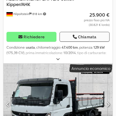
Kipper/AHK
25.900 €
Hilpoltstein
818 km
prezzo fisso più IVA
(30.821 € lordo)
Richiedere
Chiamata
Condizione:
usata
, chilometraggio:
47.400 km
, potenza:
129 kW
(175,39 CV)
, prima immatricolazione:
10/2014
, tipo di carburante:
diesel
, peso complessivo:
7.000 kg
, colore:
arancione
, tipo di
ingranaggio:
meccanico
, classe di emissione:
Euro 6
, numero di
Annuncio economico
posti:
3
, lunghezza spazio di carico:
4.380 mm
, larghezza vano di
carico:
2.090 mm
, altezza vano di carico:
400 mm
,
Equipaggiamento:
ABS, chiusura centralizzata, filtro
antiparticolato, trazione integrale
, Fuso 6C18, ribaltabile a tre lati
con protezione Trazione 4x4 Cedpfxszpc Rhe Al Aeha PIASTRA DI
MONTAGGIO PER ATTREZZATURE ANTINEVE Cambio manuale a 5
marce, gancio di traino per rimorchi da 3.500 kg, omologazione
EURO 6, autoradio con lettore CD, 2 alzacristalli elettrici, freno
motore, chiusura centralizzata con telecomando, ABS. Capacità