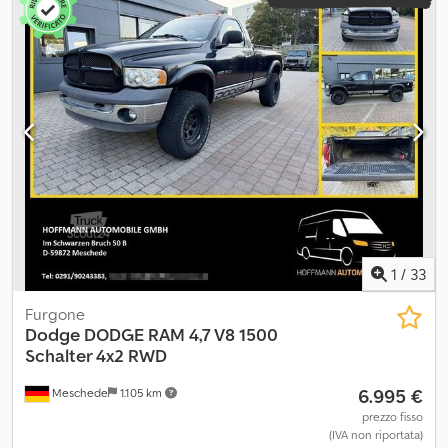
1
/
33
Furgone
Dodge
DODGE RAM 4,7 V8 1500
Schalter 4x2 RWD
6.995 €
Meschede
1.105 km
prezzo fisso
(IVA non riportata)