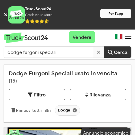
TruckScout24
Per l'app
Gratis nello store
Vendere
Cerca
Dodge Furgoni Speciali usato in vendita
(15)
Filtro
Rilevanza
Dodge
Rimuovi tutti i filtri
Annuncio economico