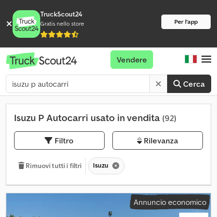
TruckScout24
Per l'app
Gratis nello store
Vendere
Cerca
Isuzu P Autocarri usato in vendita
(92)
Filtro
Rilevanza
Isuzu
Rimuovi tutti i filtri
Annuncio economico