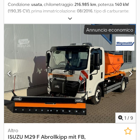
Condizione:
usata
, chilometraggio:
216.985 km
, potenza:
140 kW
(190,35 CV)
, prima immatricolazione:
08/2016
, tipo di carburante:
diesel
, numero di posti:
30
, tipo di ingranaggio:
meccanico
,
prossima ispezione (TÜV):
12/2026
, classe di emissione:
Euro 6
,
Annuncio economico
colore:
bianco
, freni:
ritardatore
, Anno di produzione:
2016
,
Equipaggiamento:
ABS, aria condizionata, riscaldatore
autonomo
,
1
/
9
Altro
ISUZU
M29 F Abrollkipp mit FB,