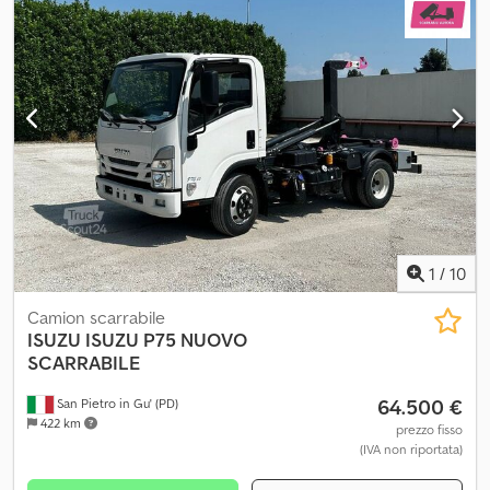
1
/
10
Camion scarrabile
ISUZU
ISUZU P75 NUOVO
SCARRABILE
64.500 €
San Pietro in Gu' (PD)
422 km
prezzo fisso
(IVA non riportata)