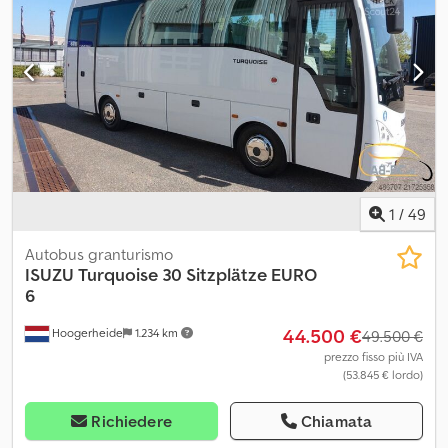
Marca motore: ISUZU Targa: TZE324
1
/
49
Autobus granturismo
ISUZU
Turquoise 30 Sitzplätze EURO
6
44.500 €
Hoogerheide
1.234 km
49.500 €
prezzo fisso più IVA
(53.845 € lordo)
Richiedere
Chiamata