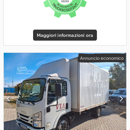
sistema di iniezione Common-Rail e turbocompressore VGS, 110
kW / 150 CV, norma EURO VI OBD-E (coppia massima 375 Nm a
1.280 – 2.800 giri/min) - Sistema di filtraggio delle particelle con
sistema DPD e AdBlue (il sistema di autopulizia permette la pulizia
del filtro senza necessità di recarsi in officina, grazie alla nuova
Maggiori informazioni ora
tecnologia di rigenerazione DPD che indica quando è necessaria
la funzione. È sufficiente premere il pulsante DPD e il sistema si
pulisce in 20 minuti) - Cambio a doppia frizione a 9 marce "ISIM"
con convertitore di coppia (disponibile anche con cambio
Annuncio economico
manuale a 6 marce, con un costo inferiore di 2.232,- €) -
Sospensioni a balestra anteriore (max. 2.300 kg), sospensioni a
balestra posteriore (max. 3.980 kg), stabilizzatore anteriore -
Pneumatici 205 / 75 R16 C, pneumatici singoli anteriori -
pneumatici doppi sull'asse posteriore motrice, pneumatico di
scorta - Freni a disco anteriori e posteriori ventilati - Limitatore di
velocità (90 km/h) - Freno motore - Tensione di bordo 24 V,
generatore 90A, 2 batterie da 70 Ah - Serbatoio diesel 70 litri /
serbatoio Adblue 14 litri Dkodpfsw Eq D Dsx Acwor - Nuova e
moderna cabina con eccellente sfruttamento dello spazio, ampio
spazio per la testa e generoso spazio per le ginocchia, ergonomia
e visibilità eccellenti, altezza di accesso ridotta - Illuminazione BI-