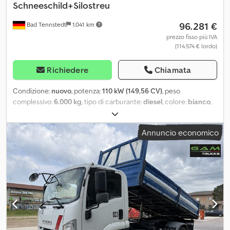
Schneeschild+Silostreu
96.281 €
Bad Tennstedt
1.041 km
prezzo fisso più IVA
(114.574 € lordo)
Richiedere
Chiamata
Condizione:
nuovo
, potenza:
110 kW (149,56 CV)
, peso
complessivo:
6.000 kg
, tipo di carburante:
diesel
, colore:
bianco
,
tipo di ingranaggio:
automatico
, larghezza vano di carico:
1.900
mm
, lunghezza spazio di carico:
3.200 mm
, altezza vano di carico:
Annuncio economico
2.180 mm
, larghezza totale:
1.880 mm
, numero di posti:
3
,
Equipaggiamento:
ABS, aria condizionata, chiusura
centralizzata, filtro antiparticolato, programma elettronico di
stabilità (ESP)
, Il centro ISUZU per veicoli commerciali in
Germania offre competenza, assistenza e consulenza,
proponendovi: ISUZU M29 F compatto autocarro con cassone
ribaltabile e sistema HILLTIP per lama da neve + spargisale Prezzo
netto/esportazione: 96.281,- € Garanzia di 3 anni sul veicolo base a
partire dal giorno della prima immatricolazione, oppure fino a