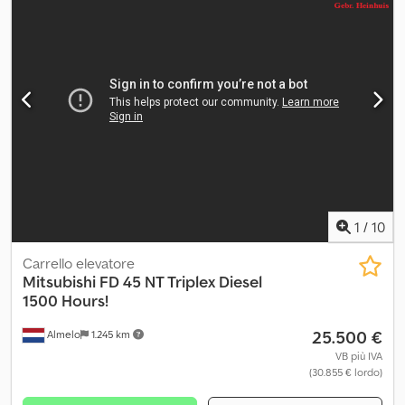
Equipaggiamento:
ABS, airbag, aria condizionata, bloccaggio
del differenziale, chiusura centralizzata, computer di bordo,
controllo della velocità di crociera, fari fendinebbia, filtro
antiparticolato, gancio traino rimorchio, immatricolazione
camion, servoassistenza sterzo, sistema immobilizzatore,
spoiler, trazione integrale, unità di raffreddamento
, manutenuto
con regolare assistenza Csdpfxexnkkgo Ak Uoha
1
/
10
Carrello elevatore
Mitsubishi
FD 45 NT Triplex Diesel
1500 Hours!
25.500 €
Almelo
1.245 km
VB più IVA
(30.855 € lordo)