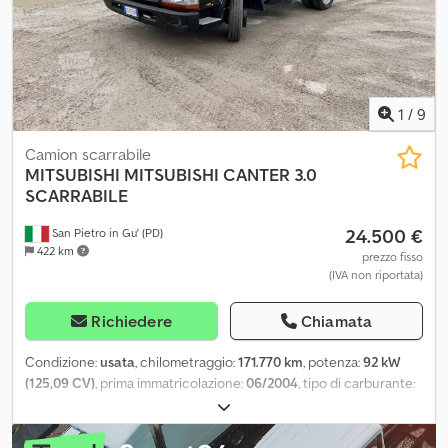
1
/
9
Camion scarrabile
MITSUBISHI
MITSUBISHI CANTER 3.0
SCARRABILE
24.500 €
San Pietro in Gu' (PD)
422 km
prezzo fisso
(IVA non riportata)
Richiedere
Chiamata
Condizione:
usata
, chilometraggio:
171.770 km
, potenza:
92 kW
(125,09 CV)
, prima immatricolazione:
06/2004
, tipo di carburante:
diesel
, configurazione degli assi:
2 assi
, colore:
nero
, tipo di
ingranaggio:
meccanico
, classe di emissione:
Euro 3
, Anno di
produzione:
2004
, TARGA: GS717AP TITOLO: MITSUBISHI CANTER