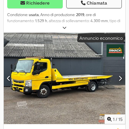
Richiedere
Chiamata
Condizione:
usata
, Anno di produzione:
2019
, ore di
funzionamento:
1.529 h
, altezza di sollevamento:
4.300 mm
, tipo di
montante:
triplex
, Mitsubishi FD 45 NT. Anno: 2019. Ore di
funzionamento: 1529. Peso: 6580 kg. Macchina conforme alle
Annuncio economico
normative CE. Motore diesel. Rotatore Kaup. Forche regolabili
idraulicamente. Triplex. 55 KW. Altezza minima: 2250 mm. Altezza
massima di sollevamento: 4300 mm. Cabina chiusa. Motore diesel.
Forche: Lunghezza: 1200 mm. Larghezza: 150 mm. Spessore: 50
mm. Pneumatici: 1: 300-15 NHS. 2: 7.00-12. Un ottimo carrello
elevatore! Chedpfezr Nxksx Ak Uoa N. identificativo: 119. Le
Condizioni generali di contratto di Heinhuis si applicano a tutti gli
annunci, le offerte e i preventivi di Heinhuis, a tutti gli accordi
stipulati da Heinhuis e alle trattative che li precedono. Attraverso
qualsiasi forma di risposta, si accetta l'applicabilità delle
Condizioni generali di contratto di Heinhuis e si dichiara di aver
preso visione di tali Condizioni generali. I nostri prezzi sono prezzi
netti per l'esportazione. = Ulteriori informazioni = Anno di
fabbricazione: 2019 Peso a vuoto: 6.580 kg Altezza: 2.250 mm
1
/
15
Certificazione CE: sì = Informazioni sull'azienda = Per maggiori