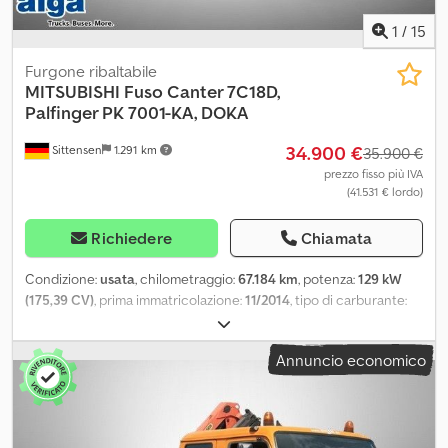
1
/
15
Furgone ribaltabile
MITSUBISHI
Fuso Canter 7C18D,
Palfinger PK 7001-KA, DOKA
34.900 €
Sittensen
1.291 km
35.900 €
prezzo fisso più IVA
(41.531 € lordo)
Richiedere
Chiamata
Condizione:
usata
, chilometraggio:
67.184 km
, potenza:
129 kW
(175,39 CV)
, prima immatricolazione:
11/2014
, tipo di carburante:
diesel
, peso complessivo:
7.490 kg
, colore:
arancione
, tipo di
ingranaggio:
automatico
, classe di emissione:
Euro 6
, numero di
Annuncio economico
posti:
7
, lunghezza totale:
7.640 mm
, larghezza totale:
2.550 mm
,
altezza totale:
2.800 mm
, volume dello spazio di carico:
4 m³
,
lunghezza spazio di carico:
3.800 mm
, larghezza vano di carico:
2.350 mm
, altezza vano di carico:
400 mm
, Equipaggiamento:
ABS,
aria condizionata, gru, programma elettronico di stabilità (ESP),