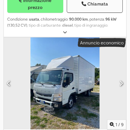
Informazione
Chiamata
prezzo
Condizione:
usata
, chilometraggio:
90.000 km
, potenza:
96 kW
(130,52 CV)
, tipo di carburante:
diesel
, tipo di ingranaggio:
meccanico
, prima immatricolazione:
03/2019
, classe di emissione:
Euro 6
, colore:
bianco
, numero di posti:
2
, Anno di produzione:
Annuncio economico
2019
,
1
/
9