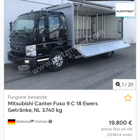
1
/
20
Furgone bevande
Mitsubishi
Canter Fuso 9 C 18 Ewers
Getränke, NL 3.740 kg
19.800 €
Delbrück
1.143 km
prezzo fisso più IVA
(23.562 € lordo)