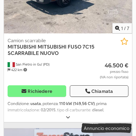
Rimorchi ed attrezzatura scarrabile. Con un parco mezzi in pronta
consegna di oltre 50 camion ed oltre 150 cassoni, container con
e senza gru scarrabili. S.E.&O Vista la quantità di annunci e
dettagli inseriti, Aurora invita a verificare la correttezza dei dati
1
/
7
inseriti con il personale vendite.
Camion scarrabile
MITSUBISHI
MITSUBISHI FUSO 7C15
SCARRABILE NUOVO
46.500 €
San Pietro in Gu' (PD)
422 km
prezzo fisso
(IVA non riportata)
Richiedere
Chiamata
Condizione:
usata
, potenza:
110 kW (149,56 CV)
, prima
immatricolazione:
02/2015
, tipo di carburante:
diesel
,
configurazione degli assi:
2 assi
, colore:
bianco
, tipo di
ingranaggio:
automatico
, classe di emissione:
Euro 6
, Anno di
Annuncio economico
produzione:
2015
, TITOLO: MITSUBISHI FUSO 7C15 SCARRABILE
NUOVO BALESTRATO ANTERIORE E BALESTRATO POSTERIORE