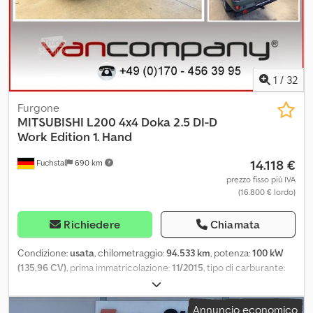
1
/
32
Furgone
MITSUBISHI
L200 4x4 Doka 2.5 DI-D
Work Edition 1. Hand
14.118 €
Fuchstal
690 km
prezzo fisso più IVA
(16.800 € lordo)
Richiedere
Chiamata
Condizione:
usata
, chilometraggio:
94.533 km
, potenza:
100 kW
(135,96 CV)
, prima immatricolazione:
11/2015
, tipo di carburante:
diesel
, prossima ispezione (TÜV):
07/2028
, colore:
verde
, tipo di
ingranaggio:
meccanico
, numero di posti:
5
, Equipaggiamento:
Annuncio economico
aria condizionata, chiusura centralizzata, trazione integrale
, * Il