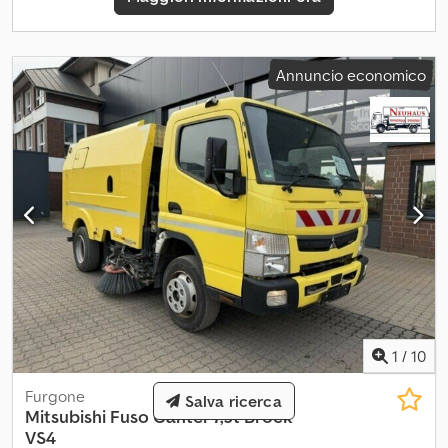
avvio/arresto automatico del motore, centralizzata chiusura con
telecomando, alzacristalli elettrici, sedile conducente girevole,
sedile passeggero, aria condizionata, cambio automatico a 6
Annuncio economico
marce, molle a balestre, testa sferica del gancio di traino 3,5 t.,
gancio di traino Maul, presa di rimorchio a 13 poli, bollino
ambientale: 4 (verde), cambio automatico, diesel, classe di
emissione: EURO6, trazione posteriore, aria condizionata, colore
di base: nero Extra nell'attrezzatura ABS, gancio di traino, sistema
di navigazione, servosterzo, cruise control, chiusura centralizzata,
sospensione: a balestra, carico utile (kg): 3740, freno continuo:
freno motore Tipo di struttura: Ewers Drinks struttura tetto a
parete girevole L x P x A 4.144 x 2.212 x 1.547 mm, Euro 6, aria
condizionata, navigazione, sfera AHK + bocca Csdpfsvhtmbsx Ak
Ujha
1
/
10
Furgone
Salva ricerca
Mitsubishi
Fuso Canter 7,5t Brock
VS4