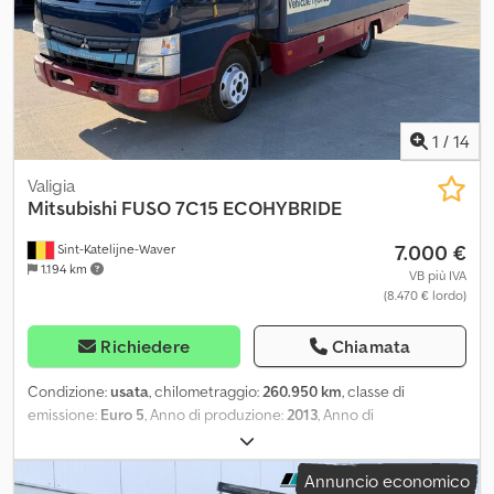
(APK): valida fino al 01.2027 Condizioni Condizioni tecniche: ottime
Condizioni estetiche: ottime Danni: lievi Numero di chiavi: 2 (1
telecomando)
1
/
14
Valigia
Mitsubishi
FUSO 7C15 ECOHYBRIDE
7.000 €
Sint-Katelijne-Waver
1.194 km
VB più IVA
(8.470 € lordo)
Richiedere
Chiamata
Condizione:
usata
, chilometraggio:
260.950 km
, classe di
emissione:
Euro 5
, Anno di produzione:
2013
, Anno di
fabbricazione: 2013 Massa massima consentita: 7.500 kg Chodpfx
Akjyzhtns Uja
Annuncio economico