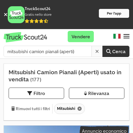
TruckScout24
Per l'app
Gratis nello store
Vendere
Cerca
Mitsubishi Camion Pianali (Aperti) usato in
vendita
(177)
Filtro
Rilevanza
Mitsubishi
Rimuovi tutti i filtri
Annuncio economico