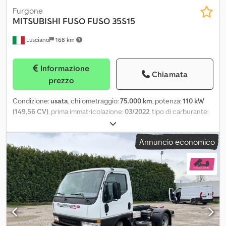
Furgone
MITSUBISHI FUSO
FUSO 35S15
Lusciano
168 km
Informazione
Chiamata
prezzo
Condizione:
usata
, chilometraggio:
75.000 km
, potenza:
110 kW
(149,56 CV)
, prima immatricolazione:
03/2022
, tipo di carburante:
diesel
, colore:
bianco
, tipo di ingranaggio:
meccanico
, classe di
emissione:
Euro 6
, Anno di produzione:
2022
, FURGONE IN LEGA IN
Annuncio economico
PERFETTO STATO D'USO Chjdpsy Unmzefx Ak Uoa