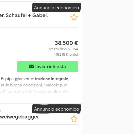
Annuncio economico
r, Schaufel + Gabel,
38.500 €
prezzo fisso più IVA
(45.815 € lordo)
Invia richiesta
, Equipaggiamento:
trazione integrale
,
let, in buone condizioni, il veicolo può
86211 La nostra offerta è generalmente
 lieti di farvi un’offerta tramite le nostre
tà. Si applicano le nostre condizioni
Annuncio economico
erta di finanziamento o leasing per questo
o
 Zweiwegebagger