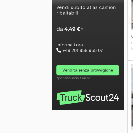
Vendi subito atlas camion
ribaltabili
da
4,49 €
*
c
Informati ora
i
+49 201 858 955 07
u
vendita senza provvigione
*per annuncio / mese
i