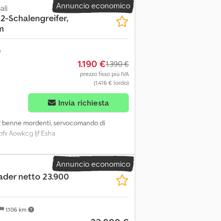
Annuncio economico
lecamere Illuminazione per lavori notturni
ali
 2-Schalengreifer,
ellenti.
m
1.190 €
1.390 €
prezzo fisso più IVA
(1.416 € lordo)
Invia richiesta
 2 benne mordenti, servocomando di
pfx Aowkcg Ijf Esha
Annuncio economico
ader netto 23.900
1.106 km