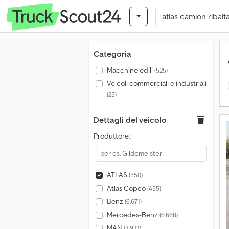
Categoria
Macchine edili
(525)
Veicoli commerciali e industriali
(25)
Dettagli del veicolo
Produttore:
ATLAS
(550)
Atlas Copco
(455)
Benz
(6.671)
Mercedes-Benz
(6.668)
MAN
(3.931)