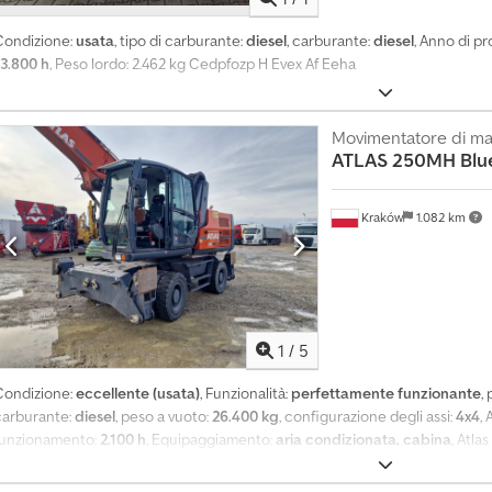
Condizione:
usata
, tipo di carburante:
diesel
, carburante:
diesel
, Anno di p
13.800 h
, Peso lordo: 2.462 kg Cedpfozp H Evex Af Eeha
Movimentatore di mat
ATLAS
250MH Blue
Kraków
1.082 km
1
/
5
Condizione:
eccellente (usata)
, Funzionalità:
perfettamente funzionante
,
carburante:
diesel
, peso a vuoto:
26.400 kg
, configurazione degli assi:
4x4
,
funzionamento:
2.100 h
, Equipaggiamento:
aria condizionata, cabina
, Atla
024 2100 ore di lavoro Dati tecnici Peso: 26400 kg Potenza: 175 CV 4 suppo
inee idrauliche aggiuntive Attacco rapido Stabilizzatori per il controllo del