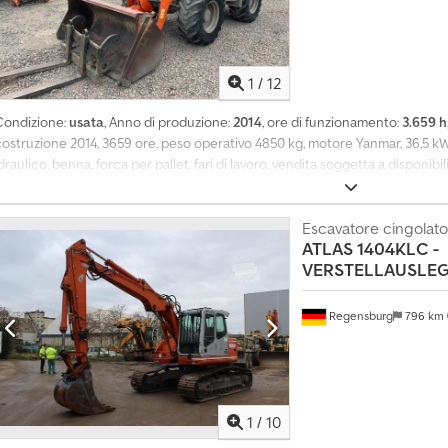
1
/
12
Condizione:
usata
, Anno di produzione:
2014
, ore di funzionamento:
3.659 h
ostruzione 2014, 3659 ore, peso operativo 4850 kg, motore Yanmar, 36,5 kW, 
draulico, benna, forca per pallet, fari di lavoro, vendita soggetta a disponibil
Ulteriori informazioni Tipo di carburante: diesel Potenza: 37 kW (50 CV) Ma
Numero di proprietari: 1 Condizioni generali: buone Condizioni tecniche: 
lteriori informazioni, contattare Philip Müller, , p-). ---Informazioni in ing
Escavatore cingolato
ATLAS
1404KLC -
CV) Tipo di carburante: diesel Marca del motore: Yanmar Funzionalità March
VERSTELLAUSLEGER
1 Condizioni Condizioni generali: buone Condizioni tecniche: buone Aspetto
l noleggio: EUR Informazioni aggiuntive Per ulteriori informazioni, contattare P
Regensburg
796 km
1
/
10