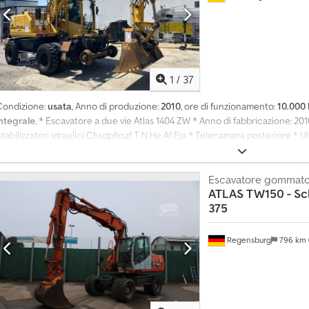
1
/
37
Condizione:
usata
, Anno di produzione:
2010
, ore di funzionamento:
10.000 
integrale
, * Escavatore a due vie Atlas 1404 ZW * Anno di fabbricazione: 20
tabilizzatori idraulici Chsdpfxszf T N He Af Eja * Telecamera posteriore * Ul
hatsApp * Salvo errori e vendita anticipata.
Escavatore gommat
ATLAS
TW150 - Sch
375
Regensburg
796 km