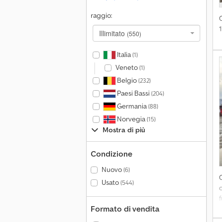
raggio:
Illimitato
(550)
Italia
(1)
Veneto
(1)
Belgio
(232)
Paesi Bassi
(204)
Germania
(88)
Norvegia
(15)
Mostra di più
Condizione
Nuovo
(6)
Usato
(544)
Formato di vendita
2
L