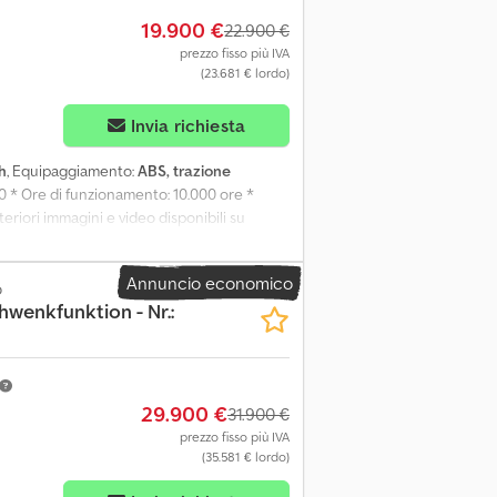
19.900 €
22.900 €
prezzo fisso più IVA
(23.681 € lordo)
Invia richiesta
h
, Equipaggiamento:
ABS, trazione
10 * Ore di funzionamento: 10.000 ore *
teriori immagini e video disponibili su
Annuncio economico
o
wenkfunktion - Nr.:
29.900 €
31.900 €
prezzo fisso più IVA
(35.581 € lordo)