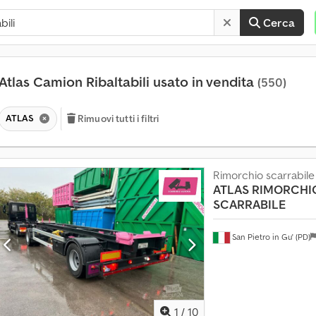
Cerca
Atlas Camion Ribaltabili usato in vendita
(550)
ATLAS
Rimuovi tutti i filtri
Rimorchio scarrabile
ATLAS
RIMORCHI
SCARRABILE
San Pietro in Gu' (PD)
1
/
10