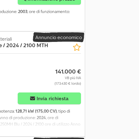
roduzione:
2003
, ore di funzionamento:
Annuncio economico
eriali
 / 2024 / 2100 MTH
141.000 €
VB più IVA
(173.430 € lordo)
Invia richiesta
 potenza:
128,71 kW (175,00 CV)
, tipo di
 Anno di produzione:
2024
, ore di
s 250MH Blu / 2024 / 2100 ore di utilizzo Anno
rti Due velocità di marcia Trazione 4x4
l'inclinazione laterale Trazione 4x4 La