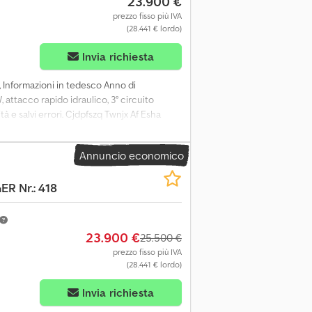
23.900 €
prezzo fisso più IVA
(28.441 € lordo)
Invia richiesta
, Informazioni in tedesco Anno di
attacco rapido idraulico, 3° circuito
ità e salvi errori. Cjdpfszq Twnjx Af Esha
rca del motore: Yanmar Marchio CE: sì
buone Condizioni estetiche: buone Per
Annuncio economico
lese Informazioni tecniche Potenza: 37 kW (50
io CE: sì Cronologia Numero di proprietari:
 Nr.: 418
 visivo: buono Altre informazioni Valuta per
hilip Müller, , p-).
23.900 €
25.500 €
prezzo fisso più IVA
(28.441 € lordo)
Invia richiesta