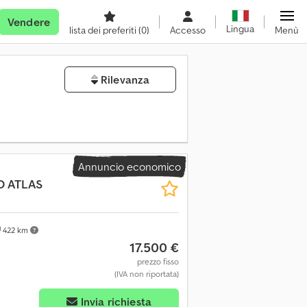
Vendere
Lingua
lista dei preferiti
(0)
Accesso
Menù
Rilevanza
Annuncio economico
O ATLAS
422 km
17.500 €
prezzo fisso
(IVA non riportata)
Invia richiesta