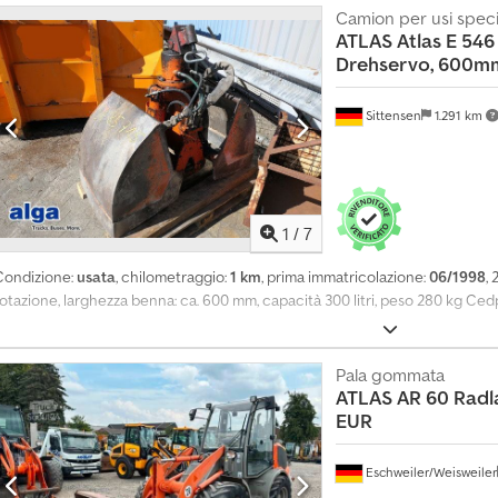
abina è rialzata, dotata di aria condizionata e riscaldamento. Sistema di te
Camion per usi speci
ATLAS
Atlas E 546
Chedpozrf Dvsfx Af Eja Le condizioni tecniche e l'aspetto generale sono ecc
Drehservo, 600m
Sittensen
1.291 km
1
/
7
Condizione:
usata
, chilometraggio:
1 km
, prima immatricolazione:
06/1998
,
rotazione, larghezza benna: ca. 600 mm, capacità 300 litri, peso 280 kg Ced
Pala gommata
ATLAS
AR 60 Radl
EUR
Eschweiler/Weisweiler