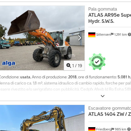
ssistenza!
Pala gommata
ATLAS
AR95e Supe
Hydr. S.W.S.
Sittensen
1.291 km
1
/
19
Condizione:
usata
, Anno di produzione:
2018
, ore di funzionamento:
5.081 h
enna di carico ca. 1,8 m³, sistema idraulico di cambio rapido, forche per pal
essere rivestito e/o serigrafato con pubblicità. Cedpfx Afexb Id Ro Eoha SI
enza una nuova revisione TÜV. Se desiderate una nuova revisione TÜV, saremo
fficine partner! Il veicolo può essere rivestito e/o serigrafato con pubblici
enerali di consegna e pagamento. Siamo inoltre lieti di presentarvi un’off
Escavatore gommat
ATLAS
1404 ZW /
ggetto. Non esitate a contattarci!
Friedberg
985 km