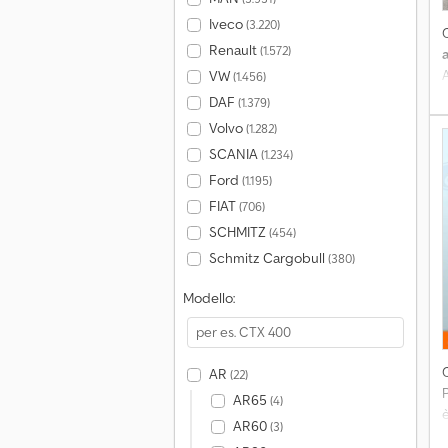
Iveco
(3.220)
Renault
(1.572)
a
VW
(1.456)
DAF
(1.379)
Volvo
(1.282)
2
SCANIA
(1.234)
Ford
(1.195)
e
FIAT
(706)
SCHMITZ
(454)
n
Schmitz Cargobull
(380)
r
c
Modello:
A
AR
(22)
AR65
(4)
è
AR60
(3)