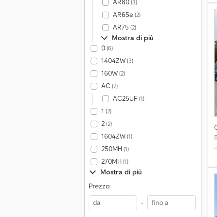
AR80
(3)
a
AR65e
(2)
AR75
(2)
Mostra di più
0
(6)
1404ZW
(3)
160W
(2)
AC
(2)
AC25UF
(1)
1
(2)
2
(2)
1604ZW
(1)
B
250MH
(1)
s
270MH
(1)
o
Mostra di più
g
Prezzo:
o
-