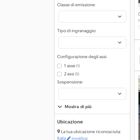
Classe di emissione:
Tipo di ingranaggio:
M
c
Configurazione degli assi:
Atlas Copco Parti & Accessori Di Macchine Edili
p
1 asse
(1)
2 assi
(5)
Sospensione:
Mostra di più
Ubicazione
La tua ubicazione riconosciuta:
Italia
(modifica)