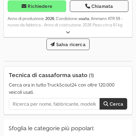
Richiedere
Chiamata
Anno di produzione:
2026
, Condizione:
usata
, Ammann ATR 59 -
nuovo da fabbrica - Anno di costruzione: 2026 Peso circa 61 kg
Dodpfxey U D Izj Al Sokr - Larghezza macchina circa 360 mm -
Altezza macchina circa 1.180 mm - Lunghezza piede costipatore
circa 340 mm - Larghezza di lavoro circa 280 mm - Forza
Salva ricerca
centrifuga max circa 19 kN - Tipo motore: Honda GXR 120 RT -
Potenza motore circa 2,7 kW (3,7 CV) Consegna tramite
spedizioniere possibile, i costi sono a carico dell'acquirente. Salvo
modifiche, errori e vendita intermedia. = Ulteriori informazioni =
Tecnica di cassaforma usato
(1)
Nuovo: Sì Contattare Jens Schlüter per ulteriori informazioni.
Cerca ora in tutto TruckScout24 con oltre 120.000
veicoli usati.
Cerca
Sfoglia le categorie più popolari: