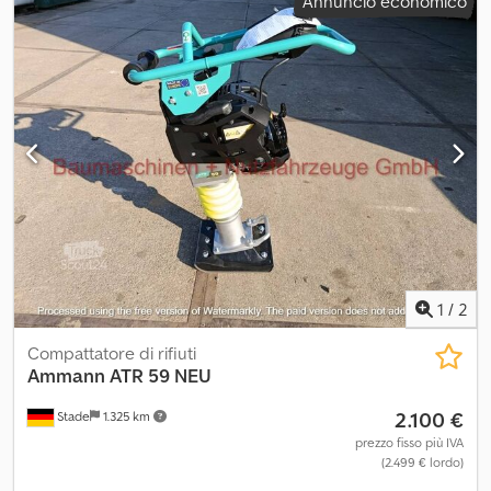
Annuncio economico
1
/
2
Compattatore di rifiuti
Ammann
ATR 59 NEU
2.100 €
Stade
1.325 km
prezzo fisso più IVA
(2.499 € lordo)