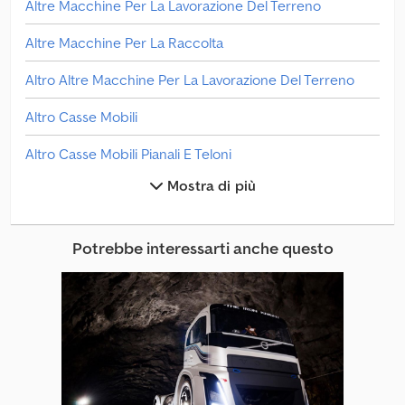
Altre Macchine Per La Lavorazione Del Terreno
Altre Macchine Per La Raccolta
Altro Altre Macchine Per La Lavorazione Del Terreno
Altro Casse Mobili
Altro Casse Mobili Pianali E Teloni
Mostra di più
Altro Piattaforme Di Lavoro Speciali
Altro Trattori Industriali / Trattori Da Magazzino
Potrebbe interessarti anche questo
Camion Con Cassoni Intercambiabili
Camion Con Cestello
Camion Con Pianale E Telone
Camion Pompa Per Calcestruzzo