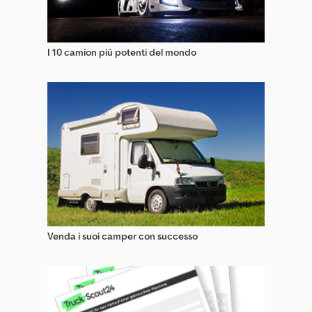
Camion Trasporto Auto/Veicoli
Camper / Camper Su Camion
I 10 camion più potenti del mondo
Casse Mobili Pianali
Casse Mobili Pianali E Teloni
Impianti Di Miscelazione D'asfalto
Impianti Di Vagliatura
Impianto Di Miscelazione Stazionario
Parti & Accessori Di Macchine Edili
Piattaforme Di Lavoro Speciali
Venda i suoi camper con successo
Pompa Per Calcestruzzo
Tecnologie Di Trasporto Per L'agricoltura