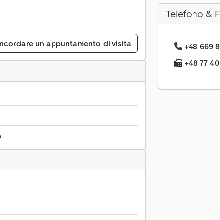
Telefono & 
ncordare un appuntamento di visita
+48 669 8.
+48 77 40.
a