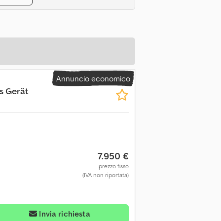
Annuncio economico
s Gerät
7.950 €
prezzo fisso
(IVA non riportata)
Invia richiesta