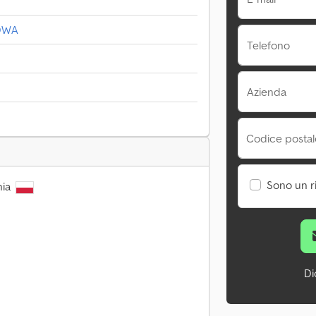
OWA
Telefono
Azienda
Codice postale
Sono un r
nia
Di