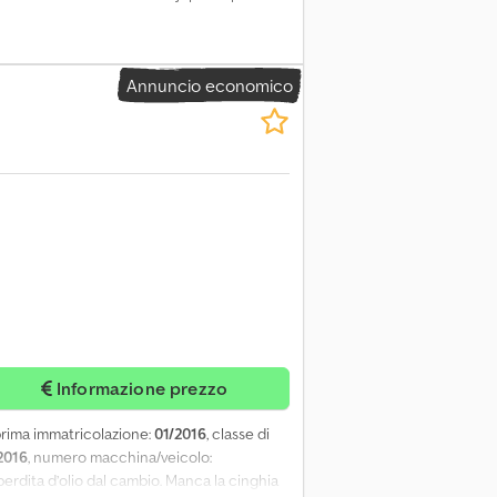
Annuncio economico
Informazione prezzo
 prima immatricolazione:
01/2016
, classe di
2016
, numero macchina/veicolo:
 perdita d’olio dal cambio. Manca la cinghia