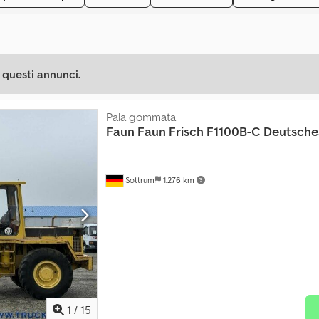
 questi annunci.
Pala gommata
Faun
Faun Frisch F1100B-C Deutsche
Sottrum
1.276 km
1
/
15