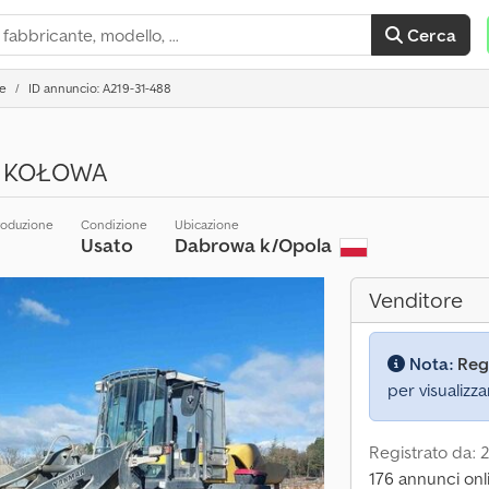
Cerca
e
ID annuncio: A219-31-488
 KOŁOWA
roduzione
Condizione
Ubicazione
Usato
Dabrowa k/Opola
Venditore
Nota:
Reg
per visualizza
Registrato da: 
176 annunci onl