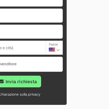
Paese
 e città
ivenditore
Invia richiesta
chiarazione sulla privacy