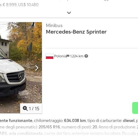
a: € 8.999, US$ 10.480
Minibus
Mercedes-Benz
Sprinter
Polonia
1.224 km
1
/
15
ente funzionante
, chilometraggio:
634.038 km
, tipo di carburante:
diesel
,
one degli pneumatici:
205/65 R16
, numero di posti:
20
, Anno di produzione:
ABS, aria condizionata
, Lente del faro anteriore sinistro incollata. Piccola