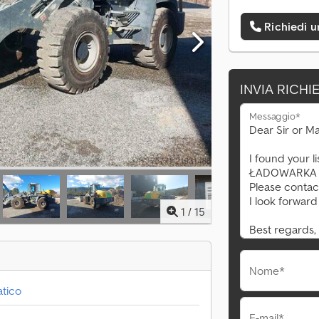
Richiedi 
INVIA RICHI
Messaggio*
1
/
15
Nome*
tico
E-mail*