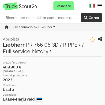
Vendere
Cerca
/ ... / ID annuncio: A219-28-258
Apripista
Liebherr
PR 766 05 3D / RIPPER /
Full service history / ...
prezzo fisso più IVA
489.900 €
(607.476 € lordo)
Anno di produzione
2023
Condizione
Usato
Ubicazione
Lääne-Harju vald