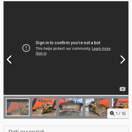
1
/
16
Dati essenziali