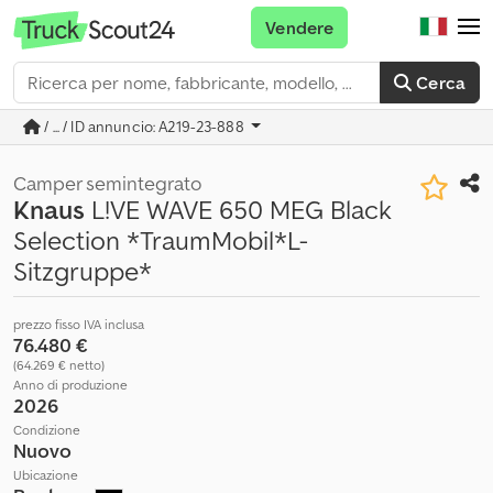
Vendere
Cerca
/ ... / ID annuncio: A219-23-888
Camper semintegrato
Knaus
L!VE WAVE 650 MEG Black
Selection *TraumMobil*L-
Sitzgruppe*
prezzo fisso IVA inclusa
76.480 €
(64.269 € netto)
Anno di produzione
2026
Condizione
Nuovo
Ubicazione