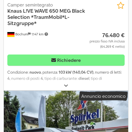
Camper semintegrato
Knaus
L!VE WAVE 650 MEG Black
Selection *TraumMobil*L-
Sitzgruppe*
76.480 €
Bochum
1.147 km
prezzo fisso IVA inclusa
(64.269 € netto)
Richiedere
Condizione:
nuovo
, potenza:
103 kW (140,04 CV)
, numero di letti:
4
, numero di posti:
4
, tipo di carburante:
diesel
, tipo di
ingranaggio:
automatico
, colore:
nero
, lunghezza totale:
6.940
mm
, larghezza totale:
2.320 mm
, altezza totale:
2.940 mm
,
Annuncio economico
configurazione degli assi:
2 assi
, classe di emissione:
Euro 6
, peso
complessivo:
3.500 kg
, peso a vuoto:
2.950 kg
, peso operativo:
3.074 kg
, peso massimo di carico:
426 kg
, Anno di produzione:
2026
, passo:
380 mm
, Equipaggiamento:
ABS, aria condizionata,
controllo della velocità di crociera, cucina a bordo, fari
fendinebbia, sistema immobilizzatore
, KNAUS L!VE WAVE Black