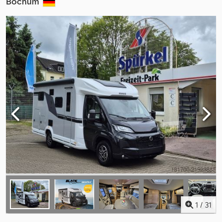
Bochum
1
/
31