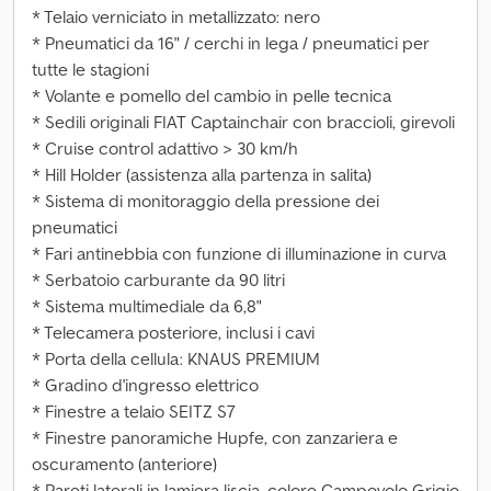
* Telaio verniciato in metallizzato: nero
* Pneumatici da 16" / cerchi in lega / pneumatici per
tutte le stagioni
* Volante e pomello del cambio in pelle tecnica
* Sedili originali FIAT Captainchair con braccioli, girevoli
* Cruise control adattivo > 30 km/h
* Hill Holder (assistenza alla partenza in salita)
* Sistema di monitoraggio della pressione dei
pneumatici
* Fari antinebbia con funzione di illuminazione in curva
* Serbatoio carburante da 90 litri
* Sistema multimediale da 6,8"
* Telecamera posteriore, inclusi i cavi
* Porta della cellula: KNAUS PREMIUM
* Gradino d'ingresso elettrico
* Finestre a telaio SEITZ S7
* Finestre panoramiche Hupfe, con zanzariera e
oscuramento (anteriore)
* Pareti laterali in lamiera liscia, colore Campovolo Grigio