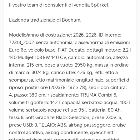
Il vostro team di consulenti di vendita Spürkel.
L'azienda tradizionale di Bochum.
Modello/anno di costruzione: 2026, 2026, ID interno:
72313_2002, senza autonomia, classe/norma di emissioni:
Euro 6e, veicolo base: FIAT Ducato, dettagli motore: 2.2 l
140 Multijet 103 kW 140 CV, cambio: automatico, altezza
interna: 215 cm, peso a vuoto: 2950 kg, massa in ordine
di marcia: 3074 kg, carico utile: 426 kg, letti: letto a
scomparsa, letto matrimoniale longitudinale, superfici di
riposo: posteriore (202x78, 197 x 78), sedili con cintura:
4, passo: 380 cm, riscaldamento: TRUMA Combi 6,
volume frigorifero: 142 l, capacità serbatoio acqua: 100 l,
volume serbatoio acque reflue: 95 l, batteria: 80 Ah,
tessuti: Soft Graphite Black Selection, prese 230V: 6,
prese USB: 3, TELAIO: ABS, airbag passeggero, cruise
control adattivo, airbag conducente, specchietti
retrovisori riscaldati, specchietti retrovisori elettrici,