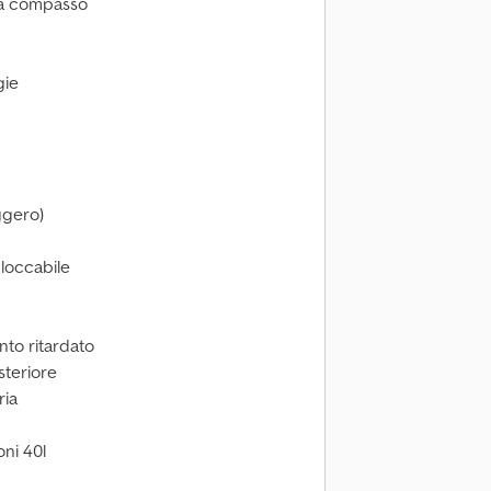
re a compasso
gie
ggero)
loccabile
nto ritardato
steriore
ria
oni 40l