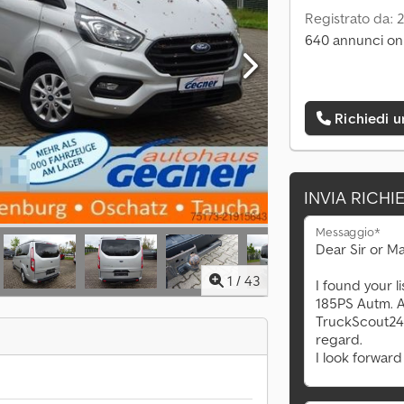
Registrato da: 
640 annunci on
Richiedi 
INVIA RICHI
Messaggio*
1
/
43