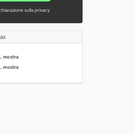
chiarazione sulla privacy
Fax
.. mostra
.. mostra