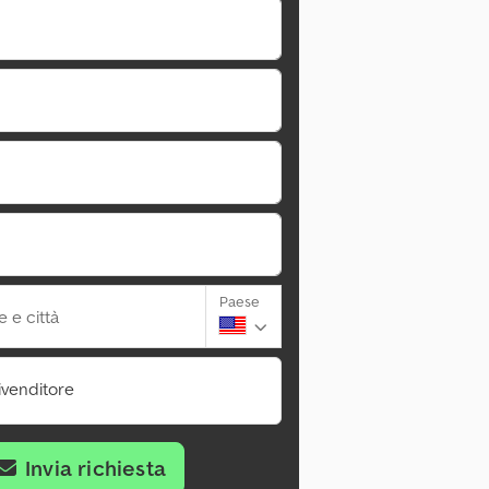
Paese
 e città
ivenditore
Invia richiesta