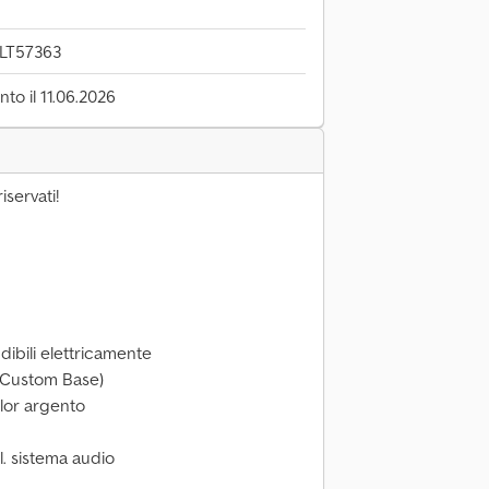
LT57363
to il 11.06.2026
iservati!
udibili elettricamente
 (Custom Base)
olor argento
cl. sistema audio