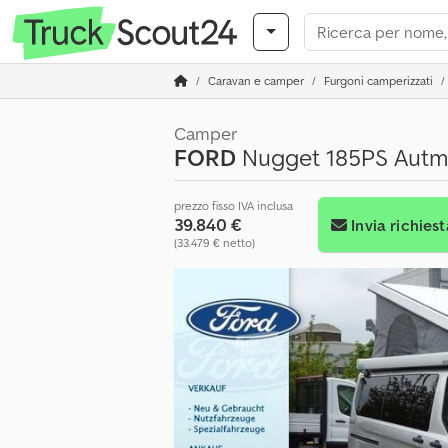
Caravan e camper
Furgoni camperizzati
Camper
FORD
Nugget 185PS Autm. 
prezzo fisso IVA inclusa
39.840 €
Invia richiest
(33.479 € netto)