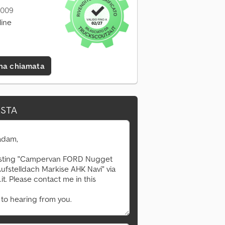
2009
line
una chiamata
ESTA