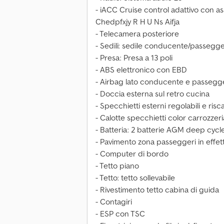
- iACC Cruise control adattivo con a
Chedpfxjy R H U Ns Aifja
- Telecamera posteriore
- Sedili: sedile conducente/passegger
- Presa: Presa a 13 poli
- ABS elettronico con EBD
- Airbag lato conducente e passegg
- Doccia esterna sul retro cucina
- Specchietti esterni regolabili e risc
- Calotte specchietti color carrozzeri
- Batteria: 2 batterie AGM deep cycle
- Pavimento zona passeggeri in effet
- Computer di bordo
- Tetto piano
- Tetto: tetto sollevabile
- Rivestimento tetto cabina di guida
- Contagiri
- ESP con TSC