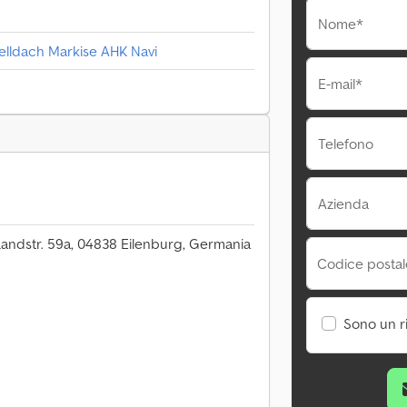
Nome*
elldach Markise AHK Navi
E-mail*
Telefono
Azienda
andstr. 59a, 04838 Eilenburg, Germania
Codice postale
Sono un r