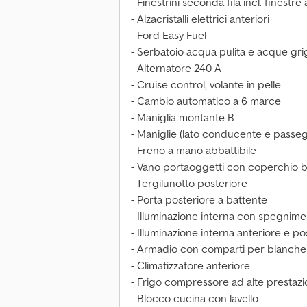
- Finestrini seconda fila incl. finest
- Alzacristalli elettrici anteriori
- Ford Easy Fuel
- Serbatoio acqua pulita e acque gri
- Alternatore 240 A
- Cruise control, volante in pelle
- Cambio automatico a 6 marce
- Maniglia montante B
- Maniglie (lato conducente e passe
- Freno a mano abbattibile
- Vano portaoggetti con coperchio b
- Tergilunotto posteriore
- Porta posteriore a battente
- Illuminazione interna con spegnime
- Illuminazione interna anteriore e po
- Armadio con comparti per bianche
- Climatizzatore anteriore
- Frigo compressore ad alte prestazi
- Blocco cucina con lavello