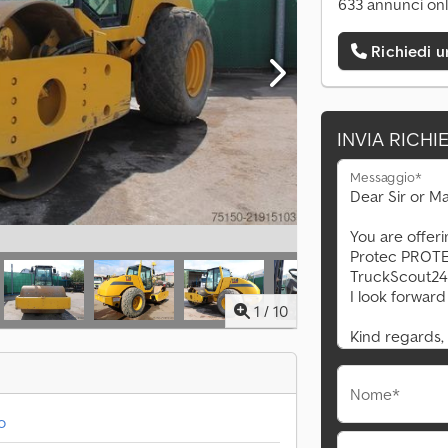
633 annunci onl
Richiedi 
INVIA RICHI
Messaggio*
1
/
10
Nome*
o