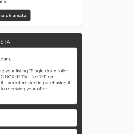
ine
una chiamata
ESTA