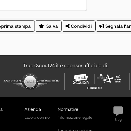
eprima stampa
Salva
Condividi
Segnala l'a
TruckScout24.it è sponsor ufficiale di:
za
Azienda
Normative
Lavora con noi
Informazione legale
Blog
Termini e condizioni