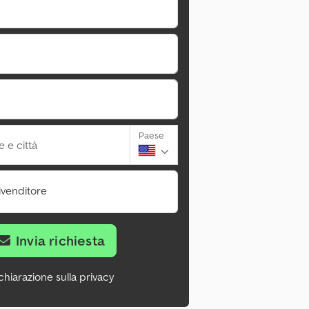
Paese
 e città
ivenditore
Invia richiesta
chiarazione sulla privacy