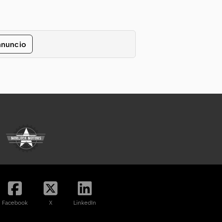
nnuncio
Facebook
X
LinkedIn