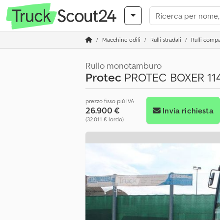
Macchine edili
Rulli stradali
Rulli compa
Rullo monotamburo
Protec
PROTEC BOXER 114 -
prezzo fisso più IVA
26.900 €
Invia richiesta
(32.011 € lordo)