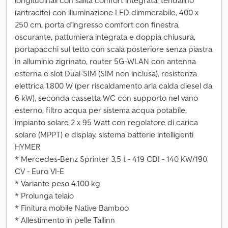
longitudinali con salita comfort integrata, tendalino
(antracite) con illuminazione LED dimmerabile, 400 x
250 cm, porta d'ingresso comfort con finestra,
oscurante, pattumiera integrata e doppia chiusura,
portapacchi sul tetto con scala posteriore senza piastra
in alluminio zigrinato, router 5G-WLAN con antenna
esterna e slot Dual-SIM (SIM non inclusa), resistenza
elettrica 1.800 W (per riscaldamento aria calda diesel da
6 kW), seconda cassetta WC con supporto nel vano
esterno, filtro acqua per sistema acqua potabile,
impianto solare 2 x 95 Watt con regolatore di carica
solare (MPPT) e display, sistema batterie intelligenti
HYMER
* Mercedes-Benz Sprinter 3,5 t - 419 CDI - 140 KW/190
CV - Euro VI-E
* Variante peso 4.100 kg
* Prolunga telaio
* Finitura mobile Native Bamboo
* Allestimento in pelle Tallinn