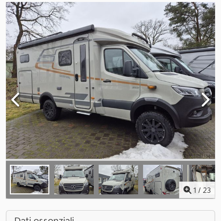
1
/
23
Dati essenziali