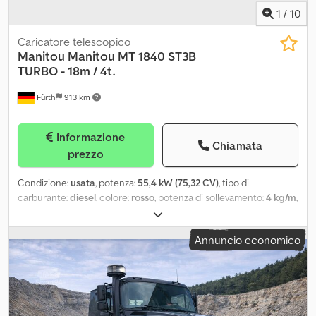
1
/
10
Caricatore telescopico
Manitou
Manitou MT 1840 ST3B
TURBO - 18m / 4t.
Fürth
913 km
Informazione
Chiamata
prezzo
Condizione:
usata
, potenza:
55,4 kW (75,32 CV)
, tipo di
carburante:
diesel
, colore:
rosso
, potenza di sollevamento:
4 kg/m
,
altezza di sollevamento:
18.000 mm
, dimensione degli pneumatici:
15.5 / 80 - 24
, condizione degli pneumatici:
98 percentuale
,
Annuncio economico
configurazione degli assi:
4x4
, tipo di montante:
telescopico
,
Anno di produzione:
2018
, ore di funzionamento:
907 h
,
Equipaggiamento:
cabina, forche per pallet, gancio traino
rimorchio, idraulica, trazione integrale
, Fuoristrada - Carrello
elevatore a braccio telescopico MANITOU, tipo: MT 1840 ST3B
TURBO - 4x4x4, primo utilizzo: 2019, FORZA DI SOLLEVAMENTO: