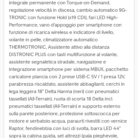
integrale permanente con Torque-on-Demand,
regolazione velocità in discesa, cambio automatico 9G-
TRONIC con funzione Hold (x19 CDI), fari LED High-
Performance, vano d'appoggio per smartphone con
funzione di ricarica wireless e indicatore di livello,
volante in pelle, climatizzatore automatico
THERMOTRONIC, Assistente attivo alla distanza
DISTRONIC PLUS con tasti multifunzione al volante,
assistente segnaletica stradale, navigazione e
integrazione smartphone per sistema MBUX, pacchetto
caricatore plancia con 2 prese USB-C 5V / 1 presa 12V,
parabrezza riscaldato, assistente abbaglianti, cerchi in
lega leggera 18" Delta Hanma (neri) con pneumatici
tassellati (All-Terrain), ruota di scorta 18 Delta incl.
pneumatici tassellati (All-Terrain) e supporto esterno
sulla parete posteriore, protezione sottoscocca per
motore e serbatoio acqua, paraurti rivestiti con vernice
Raptor, fendinebbia con luci di svolta, barra LED 44"
sopra la cabina guida, set attrezzi (pala pieghevole,