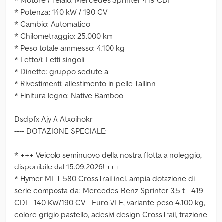
* Motore / Telaio: Mercedes Sprinter 419 CDI
* Potenza: 140 kW / 190 CV
* Cambio: Automatico
* Chilometraggio: 25.000 km
* Peso totale ammesso: 4.100 kg
* Letto/i: Letti singoli
* Dinette: gruppo sedute a L
* Rivestimenti: allestimento in pelle Tallinn
* Finitura legno: Native Bamboo
Dsdpfx Ajy A Atxoihokr
---- DOTAZIONE SPECIALE:
* +++ Veicolo seminuovo della nostra flotta a noleggio,
disponibile dal 15.09.2026! +++
* Hymer ML-T 580 CrossTrail incl. ampia dotazione di
serie composta da: Mercedes-Benz Sprinter 3,5 t - 419
CDI - 140 KW/190 CV - Euro VI-E, variante peso 4.100 kg,
colore grigio pastello, adesivi design CrossTrail, trazione