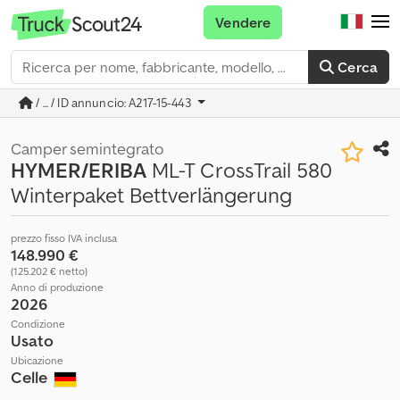
Vendere
Cerca
/ ... / ID annuncio: A217-15-443
Camper semintegrato
HYMER/ERIBA
ML-T CrossTrail 580
Winterpaket Bettverlängerung
prezzo fisso IVA inclusa
148.990 €
(125.202 € netto)
Anno di produzione
2026
Condizione
Usato
Ubicazione
Celle