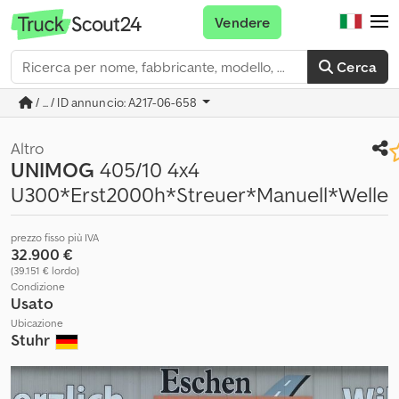
Vendere
Cerca
/ ... / ID annuncio: A217-06-658
Altro
UNIMOG
405/10 4x4
U300*Erst2000h*Streuer*Manuell*Welle
prezzo fisso più IVA
32.900 €
(39.151 € lordo)
Condizione
Usato
Ubicazione
Stuhr