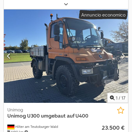
diesel
, peso complessivo:
7.500 kg
, colore:
arancione
, tipo di
ingranaggio:
meccanico
, classe di emissione:
euro2
,
Annuncio economico
Equipaggiamento:
aria condizionata
, * Mercedes Unimog U1400
ribaltabile agricolo * Prima immatricolazione: 1996 * 150.000 km *
Cambio manuale * Climatizzatore Dodpfx Aezax Ifekvewa * Presa
di forza anteriore e posteriore * Sollevatore posteriore * Gancio
traino * Caricatore frontale Schaeff FL411 con attacco rapido
Euro * Retroescavatore posteriore Griesser HK5000 con benna
1
/
17
Unimog
Unimog
U300 umgebaut auf U400
23.500 €
Hilter am Teutoburger Wald
1.190 km