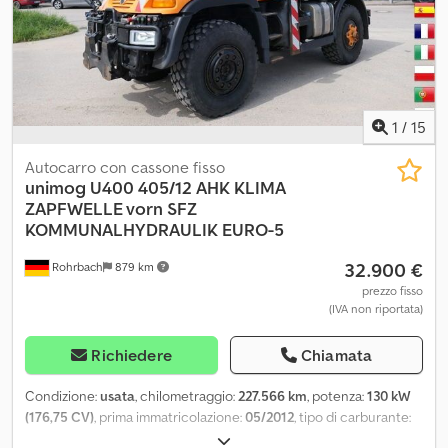
elicoidali) • Fari da lavoro • Serbatoio in plastica da 1.600 litri
Dettagli veicolo: • Cambio Telligent • Cabina corta per servizi locali
• Lampeggiante a 360° • Cruise control • Freni a disco •
Collegamento olio anteriore e posteriore per attrezzi • ABS •
Bloccaggio differenziale • Gancio traino • Specchi elettrici e
riscaldati Tutte le informazioni senza garanzia / Salvo vendita
1
/
15
intermedia.
Autocarro con cassone fisso
unimog
U400 405/12 AHK KLIMA
ZAPFWELLE vorn SFZ
KOMMUNALHYDRAULIK EURO-5
32.900 €
Rohrbach
879 km
prezzo fisso
(IVA non riportata)
Richiedere
Chiamata
Condizione:
usata
, chilometraggio:
227.566 km
, potenza:
130 kW
(176,75 CV)
, prima immatricolazione:
05/2012
, tipo di carburante:
diesel
, peso a vuoto:
6.390 kg
, peso massimo di carico:
6.110 kg
,