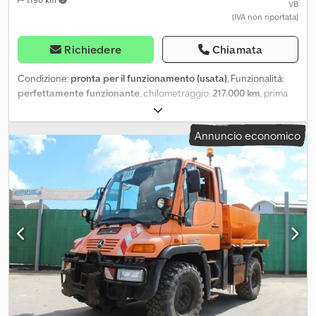
VB
(IVA non riportata)
Richiedere
Chiamata
Condizione:
pronta per il funzionamento (usata)
, Funzionalità:
perfettamente funzionante
, chilometraggio:
217.000 km
, prima
immatricolazione:
01/2000
, tipo di carburante:
diesel
, colore:
giallo
, carburante:
diesel
, tipo di ingranaggio:
semiautomatico
,
Annuncio economico
ore di funzionamento:
217.000 h
, Equipaggiamento:
ABS, aria
condizionata, bloccaggio del differenziale, compressore,
controllo della trazione, fari aggiuntivi, fari fendinebbia, gancio
traino rimorchio, idraulica, immatricolazione camion,
programma elettronico di stabilità (ESP), ritardatore, sponda
idraulica, trazione integrale
, 🚜 Vendo Unimog – Vendita privata
(IVA non detraibile) In vendita un veicolo perfettamente
funzionante, professionalmente convertito da U300 a U400. Dati
tecnici & dotazione: • Motore: Mercedes-Benz OM906LA • Stato:
immediatamente operativo Dodpfx Asxqm Efekvswa • Impianto
idraulico completamente funzionante • Ribaltabile • Piastra
comunale anteriore con attacchi idraulici • Attacchi idraulici
anche posteriori • Gancio traino Molti componenti neutri per