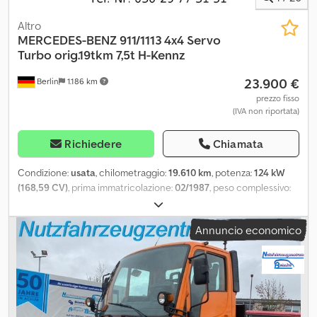
Altro
MERCEDES-BENZ
911/1113 4x4 Servo
Turbo orig.19tkm 7,5t H-Kennz
23.900 €
Berlin
1.186 km
prezzo fisso
(IVA non riportata)
Richiedere
Chiamata
Condizione:
usata
, chilometraggio:
19.610 km
, potenza:
124 kW
(168,59 CV)
, prima immatricolazione:
02/1987
, peso complessivo:
7.490 kg
, tipo di carburante:
diesel
, colore:
blu
, tipo di
ingranaggio:
meccanico
, larghezza vano di carico:
2.400 mm
,
Annuncio economico
lunghezza spazio di carico:
3.000 mm
, altezza vano di carico:
1.600
mm
, lunghezza totale:
7.100 mm
, larghezza totale:
2.500 mm
,
altezza totale:
2.990 mm
, numero di posti:
6
, Equipaggiamento:
riscaldatore autonomo, trazione integrale
, ++ Doka a passo
lungo ++ Servosterzo ++ Condizioni perfette ++ 7,5 tonnellate
con certificato H + +++ Originale, solo 19.610 km +++ LA 911 B con