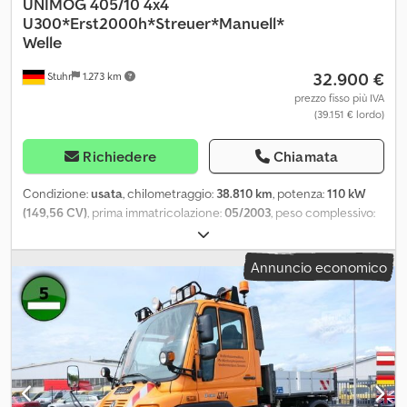
UNIMOG
405/10 4x4
U300*Erst2000h*Streuer*Manuell*
Welle
32.900 €
Stuhr
1.273 km
prezzo fisso più IVA
(39.151 € lordo)
Richiedere
Chiamata
Condizione:
usata
, chilometraggio:
38.810 km
, potenza:
110 kW
(149,56 CV)
, prima immatricolazione:
05/2003
, peso complessivo:
7.500 kg
, tipo di carburante:
diesel
, colore:
arancione
,
configurazione degli assi:
2 assi
, tipo di ingranaggio:
meccanico
,
Annuncio economico
classe di emissione:
Euro 3
, volume dello spazio di carico:
2 m³
,
larghezza vano di carico:
2.070 mm
, lunghezza spazio di carico:
2.450 mm
, altezza vano di carico:
400 mm
, Equipaggiamento:
ABS, trazione integrale
, Dettagli sovrastruttura: • Veicolo
comunale • Spargisale Schmidt • Tipo: SST 17 VAX Mitos Djdpfxey
Aq R Eo Akvjwa • 1,70 m³ • Anno di costruzione: 2001 • Ore di
esercizio: 2.652 h • Attrezzo anteriore tramite presa di forza con
avvolgitubo Ecodora • Sospensione indipendente (molle