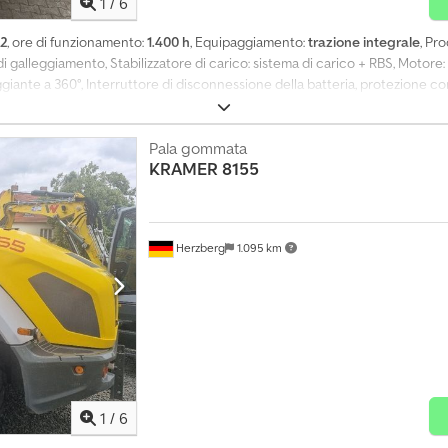
1
/
6
2
, ore di funzionamento:
1.400 h
, Equipaggiamento:
trazione integrale
, Pr
galleggiamento, Stabilizzatore di carico: sistema di carico + RBS, Motore:
giante a 360°, Interruttore di disconnessione della batteria, protezione cont
Dk Tcs Aef Sistema Kramer SWP idraulico, Pneumatici: 340/80 R18 Firest.Du
ive: Radio completa, gancio di carico, bloccaggio del differenziale al 100
uito idraulico, peso zavorra aggiuntivo, lubrificazione del supporto dell'asse 
Pala gommata
KRAMER
8155
) da 2050 mm KRA - 1,05 m³ Documenti: Certificato di dati
Herzberg
1.095 km
1
/
6