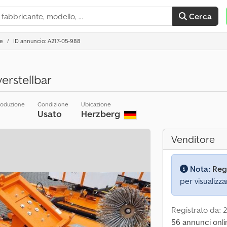
Cerca
e
ID annuncio: A217-05-988
erstellbar
roduzione
Condizione
Ubicazione
Usato
Herzberg
Venditore
Nota:
Reg
per visualizza
Registrato da: 
56 annunci onli