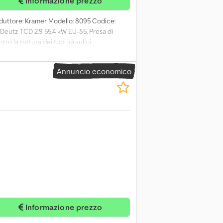
Informazione prezzo
oduttore: Kramer Modello: 8095 Codice:
 Deutz TCD 2.9 55,4 kW EU-S5, Presa di
ro la rottura dei tubi idraulici
raf. ET10, Colonna dello sterzo regolabile,
% sull'asse posteriore, Sterzo a quattro
Annuncio economico
oscillante Incluso: 1 x Dispositivo di
Informazione prezzo