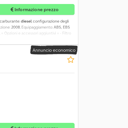
Informazione prezzo
i carburante:
diesel
, configurazione degli
uzione:
2008
, Equipaggiamento:
ABS, EBS
, = Opzioni e accessori aggiuntivi = - Filtro
Ajxxlf Hem Aorf PESO MASSIMO: 18.000 kg
Annuncio economico