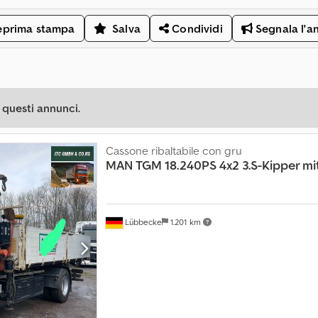
eprima stampa
Salva
Condividi
Segnala l'a
 questi annunci.
Cassone ribaltabile con gru
MAN
TGM 18.240PS 4x2 3.S-Kipper mi
Lübbecke
1.201 km