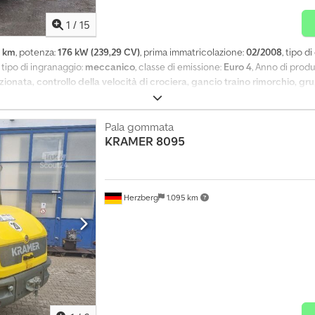
1
/
15
0 km
, potenza:
176 kW (239,29 CV)
, prima immatricolazione:
02/2008
, tipo d
, tipo di ingranaggio:
meccanico
, classe di emissione:
Euro 4
, Anno di prod
ionata, controllo della velocità di crociera, gancio traino rimorchio, gru
ndo climatizzatore - Tettuccio apribile = Ulteriori informazioni = Csdpfx 
Pala gommata
KRAMER
8095
Herzberg
1.095 km