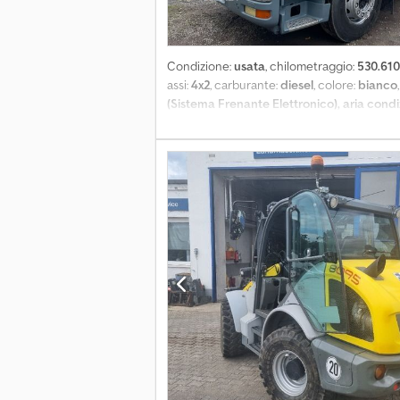
Condizione:
usata
, chilometraggio:
530.61
assi:
4x2
, carburante:
diesel
, colore:
bianco
(Sistema Frenante Elettronico), aria condiz
antiparticolato - Parasole - Quadro di coma
Prezzo di vendita: € 25.000, US$ 28.480