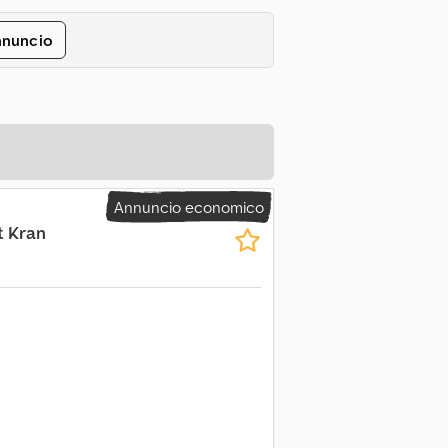
nnuncio
Annuncio economico
t Kran