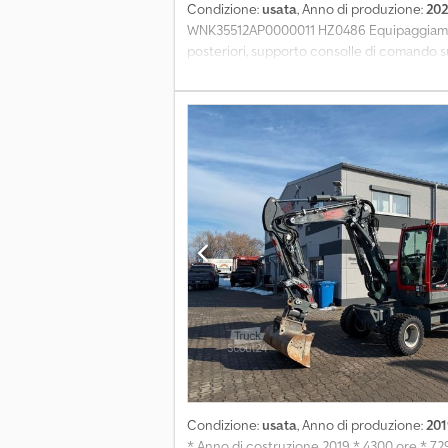
Condizione:
usata
, Anno di produzione:
202
WNK35512AP0000011 HZ0486 Equipaggiamento
posteriori, supporto consolle di comando s
illuminazione targa EU, fari da lavoro 4 ante
carico, tubazione di ritorno senza pressione
per attrezzi retro, presa anteriore 7 poli p
Telematica EquipCare 36M Equipaggiamento 
freno ad aria compressa a doppio circuito, 
vibrazione cilindro di ribaltamento, support
Documenti: Certificato dati tecnici, certifi
Condizione:
usata
, Anno di produzione:
201
* Anno di costruzione 2019 * 4300 ore * 729