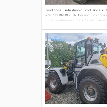
Condizione:
usata
, Anno di produzione:
202
WNK35116KNSKF2036 Dotazioni: Posizione di 
corrente anteriore a 7 poli, 20 km/h, lampeg
(sollevamento/basculamento), Crodpfx Amsw 
Telematica: EquipCare 36M Dotazioni aggiunt
ruote, scarico della pressione sul terzo circ
impilaggio da 1200 mm - KRA 1 x Benna (HVF