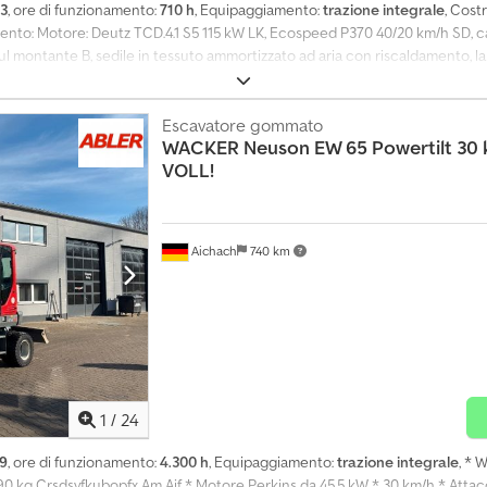
3
, ore di funzionamento:
710 h
, Equipaggiamento:
trazione integrale
, Cost
: Motore: Deutz TCD.4.1 S5 115 kW LK, Ecospeed P370 40/20 km/h SD, cab
ul montante B, sedile in tessuto ammortizzato ad aria con riscaldamento, 
riori + 2 posteriori + 2 laterali, braccio di carico LS952 3,8 m, attacco rapi
 anteriore, valvola addizionale ribaltabile, pompa Load Sensing 180 l/min, di
er attrezzi frontali, segnalatore retromarcia, Pneumatici: 500/70R24 164 A8 D
Escavatore gommato
WACKER
Neuson EW 65 Powertilt 30
aggiuntivo: blocco cilindro di ribaltamento, scatola portadocumenti, a
VOLL!
attacco traino automatico regolabile in altezza da 38 mm, dispositivo di m
o regolabile in altezza Incl. - Dispositivo di forca sollevamento 1800 mm -
cato del costruttore
Aichach
740 km
1
/
24
9
, ore di funzionamento:
4.300 h
, Equipaggiamento:
trazione integrale
, *
0 kg Crsdsyfkubopfx Am Ajf * Motore Perkins da 45,5 kW * 30 km/h * Attacco