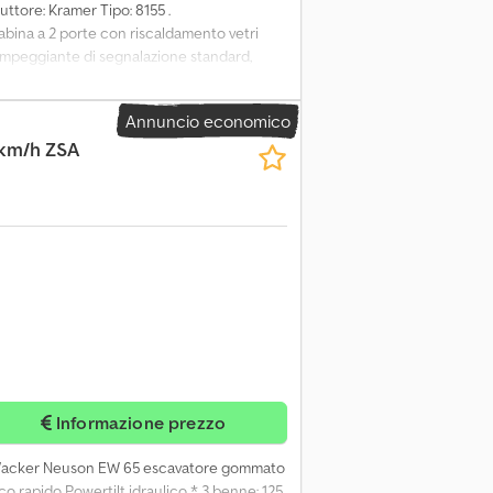
ruttore: Kramer Tipo: 8155 .
ina a 2 porte con riscaldamento vetri
lampeggiante di segnalazione standard,
do Volvo TPV SWP idraulico, smorzatore di
stributore idraulico, presa posteriore 7 poli
Annuncio economico
uraforce, Verniciatura assali RAL7043,
 km/h ZSA
utoradio completa, Csdew Dk Sxopfx Am Aorf
arcia lenta + acceleratore manuale, funzione
 TPV - Benna 2500 mm terra RZ TPV 1,8 m³
Informazione prezzo
 Wacker Neuson EW 65 escavatore gommato
 rapido Powertilt idraulico * 3 benne: 125,