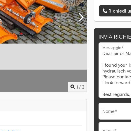
Richiedi 
INVIA RICHI
Messaggio*
1
/
3
Nome*
E-mail*