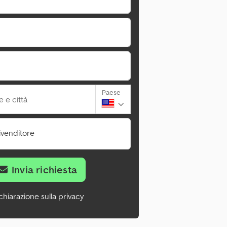
Paese
 e città
ivenditore
Invia richiesta
chiarazione sulla privacy