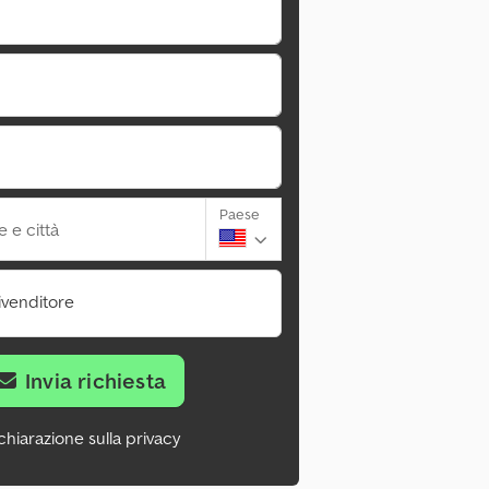
Paese
 e città
ivenditore
Invia richiesta
chiarazione sulla privacy