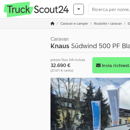
Caravan e camper
Roulotte / caravan
I
Caravan
Knaus
Südwind 500 PF Bl
prezzo fisso IVA inclusa
32.690 €
Invia richiest
(27.471 € netto)