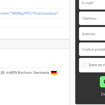
E-mail*
lection *1800kg*ATC*Duschausbau*
Telefono
Azienda
Codice postale
Sono un r
20-28, 44809 Bochum, Germania
Di