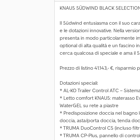
KNAUS SÜDWIND BLACK SELECTIO
Il Südwind entusiasma con il suo car
e le dotazioni innovative. Nella ver
presenta in modo particolarmente imp
optional di alta qualità e un fascino 
cerca qualcosa di speciale e ama il
Prezzo di listino 41.143,- €, risparmi
Dotazioni speciali:
* AL-KO Trailer Control ATC – Sistem
* Letto comfort KNAUS: materasso E
WaterGEL su rete a piastre
* Predisposizione doccia nel bagno l
doccia, asta/porta doccia, tenda doc
* TRUMA DuoControl CS (incluso filtr
* TRUMA CP-Plus, pannello di control