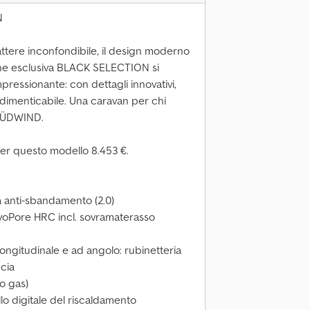
N
attere inconfondibile, il design moderno
sione esclusiva BLACK SELECTION si
ressionante: con dettagli innovativi,
indimenticabile. Una caravan per chi
 SÜDWIND.
o per questo modello 8.453 €.
a anti-sbandamento (2.0)
voPore HRC incl. sovramaterasso
ongitudinale e ad angolo: rubinetteria
cia
o gas)
lo digitale del riscaldamento