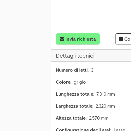
Invia richiesta
Co
Dettagli tecnici
Numero di letti:
3
Colore:
grigio
Lunghezza totale:
7.310 mm
Larghezza totale:
2.320 mm
Altezza totale:
2.570 mm
Configurazione degli assi:
1 asse