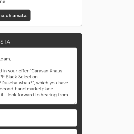
ine
una chiamata
ESTA