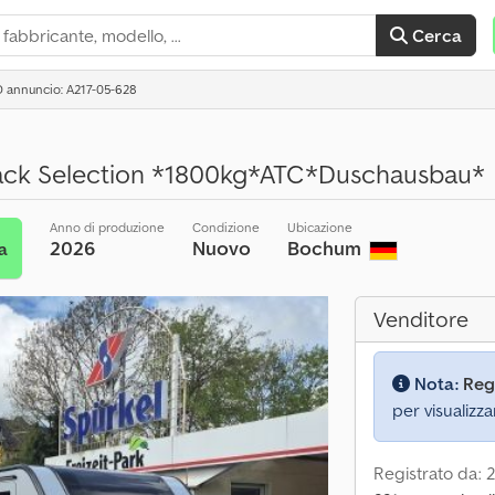
Cerca
D annuncio: A217-05-628
ack Selection *1800kg*ATC*Duschausbau*
Anno di produzione
Condizione
Ubicazione
2026
Nuovo
Bochum
a
Venditore
Nota:
Reg
per visualizza
Registrato da: 