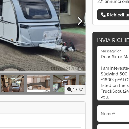
221 annunci onl
Richiedi 
INVIA RICHI
Messaggio*
1
/
37
Nome*