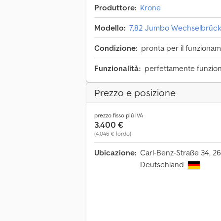
Produttore:
Krone
Modello:
7,82 Jumbo Wechselbrück
Condizione:
pronta per il funzionam
Funzionalità:
perfettamente funzio
Prezzo e posizione
prezzo fisso più IVA
3.400 €
(4.046 € lordo)
Ubicazione:
Carl-Benz-Straße 34, 2
Deutschland