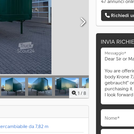
47 annunci onli
Richiedi 
INVIA RICHI
Messaggio*
1
/
8
Nome*
ercambiabile da 7,82 m