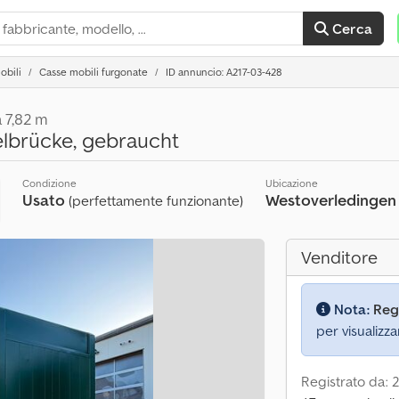
Cerca
obili
Casse mobili furgonate
ID annuncio: A217-03-428
 7,82 m
lbrücke, gebraucht
Condizione
Ubicazione
Usato
Westoverledinge
(perfettamente funzionante)
Venditore
Nota:
Reg
per visualizza
Registrato da: 