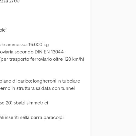
ezza 2700
ole"
ale ammesso: 16.000 kg
rroviaria secondo DIN EN 13044
er trasporto ferroviario oltre 120 km/h)
iano di carico; longheroni in tubolare
terno in struttura saldata con tunnel
e 20', sbalzi simmetrici
li inseriti nella barra paracolpi