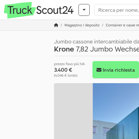
Magazzino / deposito
Container e casse m
Jumbo cassone intercambiabile da
Krone
7,82 Jumbo Wechse
prezzo fisso più IVA
3.400 €
Invia richiesta
(4.046 € lordo)