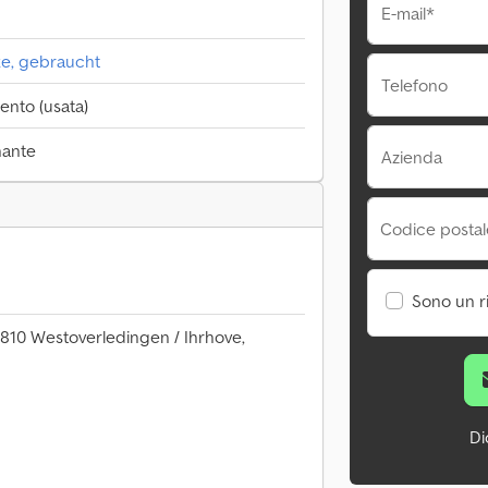
E-mail*
e, gebraucht
Telefono
ento (usata)
nante
Azienda
Codice postale
Sono un r
6810 Westoverledingen / Ihrhove,
Di