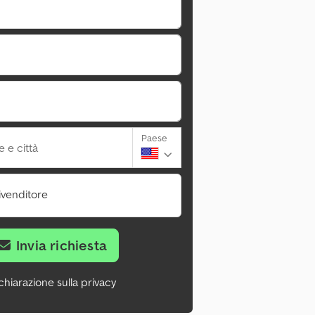
Paese
 e città
ivenditore
Invia richiesta
chiarazione sulla privacy