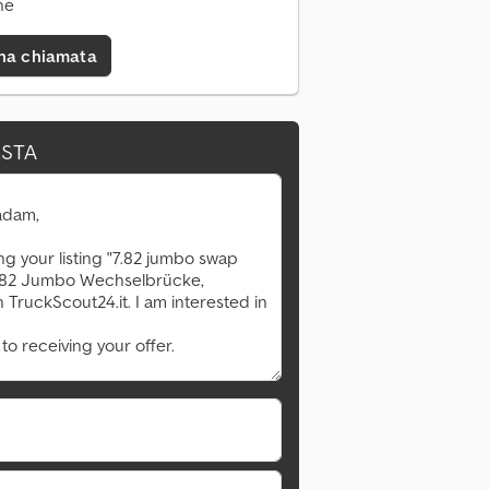
ne
una chiamata
ESTA