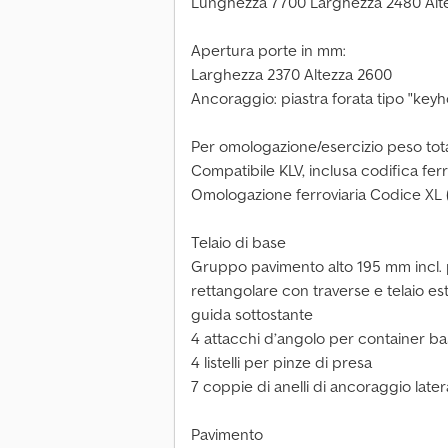
Lunghezza 7700 Larghezza 2480 Alt
Apertura porte in mm:
Larghezza 2370 Altezza 2600
Ancoraggio: piastra forata tipo "keyh
Per omologazione/esercizio peso tot
Compatibile KLV, inclusa codifica fe
Omologazione ferroviaria Codice XL (p
Telaio di base
Gruppo pavimento alto 195 mm incl. p
rettangolare con traverse e telaio es
guida sottostante
4 attacchi d’angolo per container bas
4 listelli per pinze di presa
7 coppie di anelli di ancoraggio latera
Pavimento